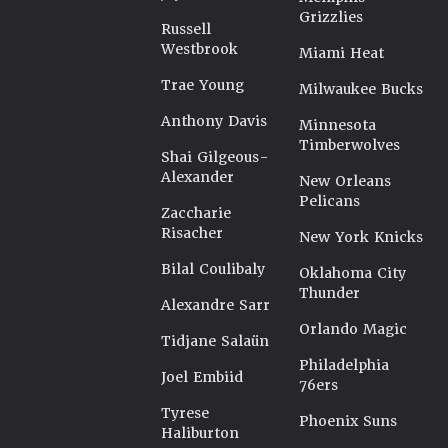
Grizzlies
Russell
Westbrook
Miami Heat
Trae Young
Milwaukee Bucks
Anthony Davis
Minnesota
Timberwolves
Shai Gilgeous-
Alexander
New Orleans
Pelicans
Zaccharie
Risacher
New York Knicks
Bilal Coulibaly
Oklahoma City
Thunder
Alexandre Sarr
Orlando Magic
Tidjane Salaün
Philadelphia
Joel Embiid
76ers
Tyrese
Phoenix Suns
Haliburton