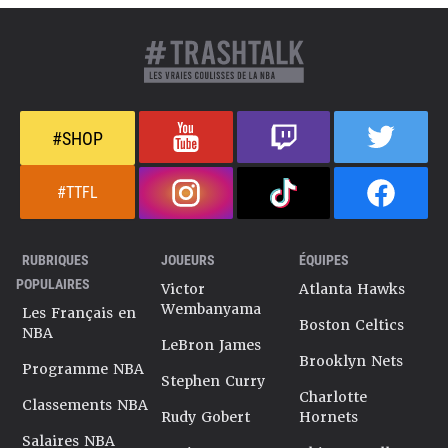
#SHOP
#TTFL
RUBRIQUES
JOUEURS
ÉQUIPES
POPULAIRES
Victor
Atlanta Hawks
Wembanyama
Les Français en
Boston Celtics
NBA
LeBron James
Brooklyn Nets
Programme NBA
Stephen Curry
Charlotte
Classements NBA
Rudy Gobert
Hornets
Salaires NBA