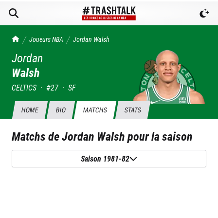
TrashTalk Actu NBA
Joueurs NBA
Jordan
Walsh
Jordan
Walsh
CELTICS
·
#
27
·
SF
HOME
BIO
MATCHS
STATS
Matchs de
Jordan Walsh
pour la saison
Saison 1981-82