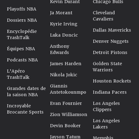
Kevin Durant
Chicago Bulls
Playoffs NBA
Ja Morant
Cleveland
Cavaliers
Dossiers NBA
Kyrie Irving
Dallas Mavericks
Encyclopédie
Luka Doncic
TrashTalk
Denver Nuggets
Anthony
Équipes NBA
Edwards
Detroit Pistons
Podcasts NBA
James Harden
Golden State
Warriors
L'Apéro
Nikola Jokic
TrashTalk
Houston Rockets
Giannis
Grandes dates de
Antetokounmpo
Indiana Pacers
la saison NBA
Evan Fournier
Los Angeles
Incroyable
Clippers
Brocante Sports
Zion Williamson
Los Angeles
Devin Booker
Lakers
Jayson Tatum
Memphis