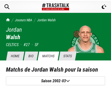
TrashTalk Actu NBA
Joueurs NBA
Jordan
Walsh
Jordan
Walsh
CELTICS
·
#
27
·
SF
HOME
BIO
MATCHS
STATS
Matchs de
Jordan Walsh
pour la saison
Saison 2002-03