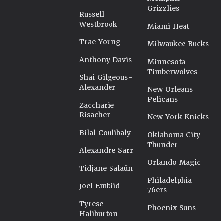
Grizzlies
Russell
Westbrook
Miami Heat
Trae Young
Milwaukee Bucks
Anthony Davis
Minnesota
Timberwolves
Shai Gilgeous-
Alexander
New Orleans
Pelicans
Zaccharie
Risacher
New York Knicks
Bilal Coulibaly
Oklahoma City
Thunder
Alexandre Sarr
Orlando Magic
Tidjane Salaün
Philadelphia
Joel Embiid
76ers
Tyrese
Phoenix Suns
Haliburton