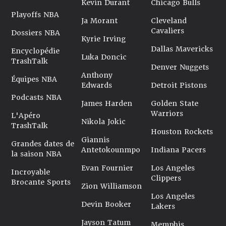
Kevin Durant
Chicago Bulls
Playoffs NBA
Ja Morant
Cleveland
Cavaliers
Dossiers NBA
Kyrie Irving
Dallas Mavericks
Encyclopédie
Luka Doncic
TrashTalk
Denver Nuggets
Anthony
Équipes NBA
Edwards
Detroit Pistons
Podcasts NBA
James Harden
Golden State
Warriors
L'Apéro
Nikola Jokic
TrashTalk
Houston Rockets
Giannis
Grandes dates de
Antetokounmpo
Indiana Pacers
la saison NBA
Evan Fournier
Los Angeles
Incroyable
Clippers
Brocante Sports
Zion Williamson
Los Angeles
Devin Booker
Lakers
Jayson Tatum
Memphis