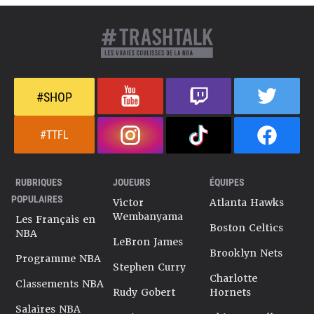
#SHOP
#TTFL
RUBRIQUES
JOUEURS
ÉQUIPES
POPULAIRES
Victor
Atlanta Hawks
Wembanyama
Les Français en
Boston Celtics
NBA
LeBron James
Brooklyn Nets
Programme NBA
Stephen Curry
Charlotte
Classements NBA
Rudy Gobert
Hornets
Salaires NBA