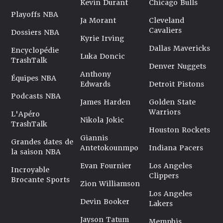
Kevin Durant
Chicago Bulls
Playoffs NBA
Ja Morant
Cleveland
Cavaliers
Dossiers NBA
Kyrie Irving
Dallas Mavericks
Encyclopédie
Luka Doncic
TrashTalk
Denver Nuggets
Anthony
Équipes NBA
Edwards
Detroit Pistons
Podcasts NBA
James Harden
Golden State
Warriors
L'Apéro
Nikola Jokic
TrashTalk
Houston Rockets
Giannis
Grandes dates de
Antetokounmpo
Indiana Pacers
la saison NBA
Evan Fournier
Los Angeles
Incroyable
Clippers
Brocante Sports
Zion Williamson
Los Angeles
Devin Booker
Lakers
Jayson Tatum
Memphis