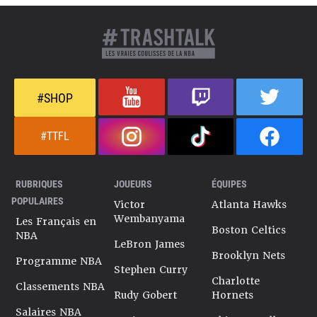
#SHOP
#TTFL
RUBRIQUES
JOUEURS
ÉQUIPES
POPULAIRES
Victor
Atlanta Hawks
Wembanyama
Les Français en
Boston Celtics
NBA
LeBron James
Brooklyn Nets
Programme NBA
Stephen Curry
Charlotte
Classements NBA
Rudy Gobert
Hornets
Salaires NBA