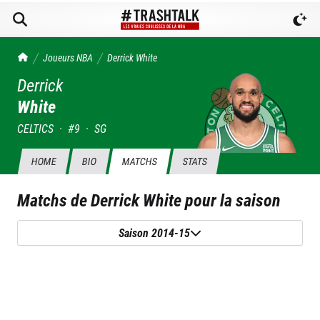
TrashTalk Actu NBA
Joueurs NBA
Derrick
White
Derrick
White
CELTICS
·
#
9
·
SG
HOME
BIO
MATCHS
STATS
Matchs de
Derrick White
pour la saison
Saison 2014-15