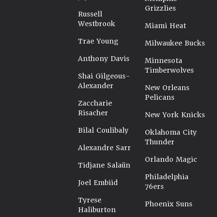
Grizzlies
Russell
Westbrook
Miami Heat
Trae Young
Milwaukee Bucks
Anthony Davis
Minnesota
Timberwolves
Shai Gilgeous-
Alexander
New Orleans
Pelicans
Zaccharie
Risacher
New York Knicks
Bilal Coulibaly
Oklahoma City
Thunder
Alexandre Sarr
Orlando Magic
Tidjane Salaün
Philadelphia
Joel Embiid
76ers
Tyrese
Phoenix Suns
Haliburton