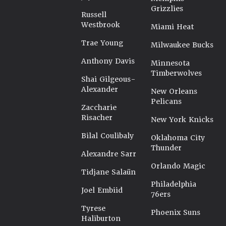
Grizzlies
Russell
Westbrook
Miami Heat
Trae Young
Milwaukee Bucks
Anthony Davis
Minnesota
Timberwolves
Shai Gilgeous-
Alexander
New Orleans
Pelicans
Zaccharie
Risacher
New York Knicks
Bilal Coulibaly
Oklahoma City
Thunder
Alexandre Sarr
Orlando Magic
Tidjane Salaün
Philadelphia
Joel Embiid
76ers
Tyrese
Phoenix Suns
Haliburton