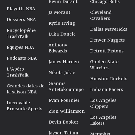
Kevin Durant
Chicago Bulls
Playoffs NBA
Ja Morant
Cleveland
Cavaliers
Dossiers NBA
Kyrie Irving
Dallas Mavericks
Encyclopédie
Luka Doncic
TrashTalk
Denver Nuggets
Anthony
Équipes NBA
Edwards
Detroit Pistons
Podcasts NBA
James Harden
Golden State
Warriors
L'Apéro
Nikola Jokic
TrashTalk
Houston Rockets
Giannis
Grandes dates de
Antetokounmpo
Indiana Pacers
la saison NBA
Evan Fournier
Los Angeles
Incroyable
Clippers
Brocante Sports
Zion Williamson
Los Angeles
Devin Booker
Lakers
Jayson Tatum
Memphis