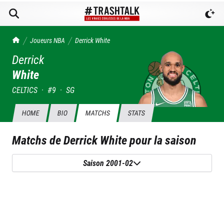
TrashTalk Actu NBA
Joueurs NBA
Derrick
White
Derrick
White
CELTICS
·
#
9
·
SG
HOME
BIO
MATCHS
STATS
Matchs de
Derrick White
pour la saison
Saison 2001-02