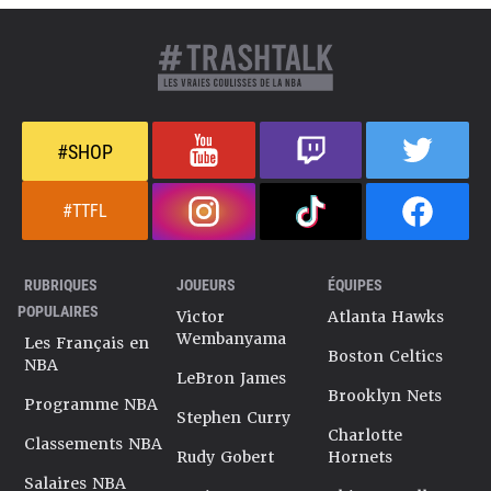
#SHOP
#TTFL
RUBRIQUES
JOUEURS
ÉQUIPES
POPULAIRES
Victor
Atlanta Hawks
Wembanyama
Les Français en
Boston Celtics
NBA
LeBron James
Brooklyn Nets
Programme NBA
Stephen Curry
Charlotte
Classements NBA
Rudy Gobert
Hornets
Salaires NBA