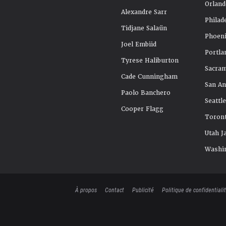
Orland
Alexandre Sarr
Philad
Tidjane Salaün
Phoeni
Joel Embiid
Portla
Tyrese Haliburton
Sacra
Cade Cunningham
San An
Paolo Banchero
Seattl
Cooper Flagg
Toront
Utah J
Washi
À propos
Contact
Publicité
Politique de confidentiali