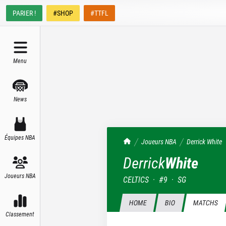
PARIER !
#SHOP
#TTFL
Menu
News
Équipes NBA
TrashTalk Actu NBA
Joueurs NBA
Derrick
White
Derrick
White
Joueurs NBA
CELTICS
·
#
9
·
SG
HOME
BIO
MATCHS
Classement