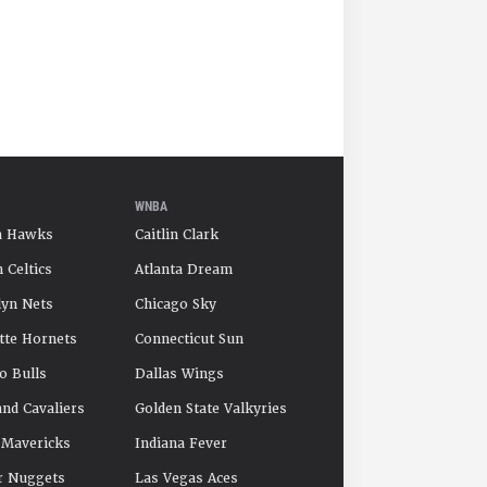
WNBA
a Hawks
Caitlin Clark
 Celtics
Atlanta Dream
yn Nets
Chicago Sky
tte Hornets
Connecticut Sun
o Bulls
Dallas Wings
and Cavaliers
Golden State Valkyries
 Mavericks
Indiana Fever
r Nuggets
Las Vegas Aces