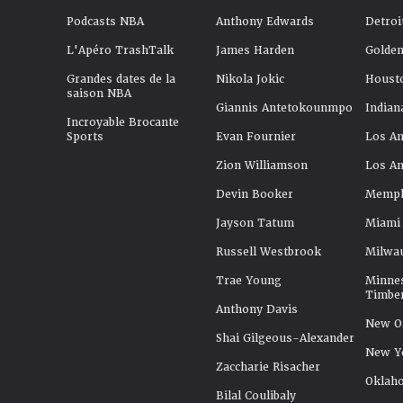
Podcasts NBA
Anthony Edwards
Detroi
L'Apéro TrashTalk
James Harden
Golden
Grandes dates de la
Nikola Jokic
Houst
saison NBA
Giannis Antetokounmpo
Indian
Incroyable Brocante
Sports
Evan Fournier
Los An
Zion Williamson
Los An
Devin Booker
Memphi
Jayson Tatum
Miami
Russell Westbrook
Milwa
Trae Young
Minne
Timbe
Anthony Davis
New Or
Shai Gilgeous-Alexander
New Y
Zaccharie Risacher
Oklah
Bilal Coulibaly