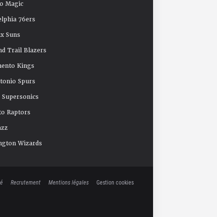
o Magic
elphia 76ers
x Suns
nd Trail Blazers
mento Kings
tonio Spurs
e Supersonics
o Raptors
azz
ngton Wizards
té
Recrutement
Mentions légales
Gestion cookies