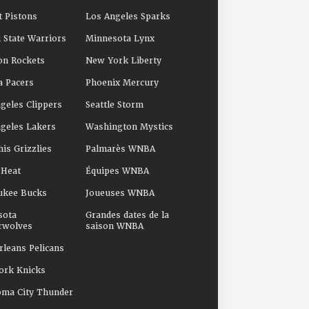
t Pistons
Los Angeles Sparks
 State Warriors
Minnesota Lynx
on Rockets
New York Liberty
a Pacers
Phoenix Mercury
geles Clippers
Seattle Storm
geles Lakers
Washington Mystics
s Grizzlies
Palmarès WNBA
 Heat
Équipes WNBA
ukee Bucks
Joueuses WNBA
sota
Grandes dates de la
rwolves
saison WNBA
leans Pelicans
ork Knicks
oma City Thunder