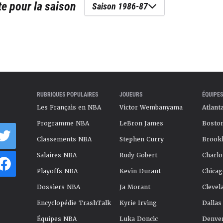
te
pour la saison
Saison 1986-87
RUBRIQUES POPULAIRES
JOUEURS
ÉQUIPES
Les Français en NBA
Victor Wembanyama
Atlant
Programme NBA
LeBron James
Boston
Classements NBA
Stephen Curry
Brookl
Salaires NBA
Rudy Gobert
Charlo
Playoffs NBA
Kevin Durant
Chicag
Dossiers NBA
Ja Morant
Clevel
Encyclopédie TrashTalk
Kyrie Irving
Dallas
Équipes NBA
Luka Doncic
Denve