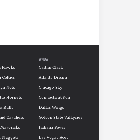
WNBA
a Hawks
Caitlin Clark
 Celtics
Atlanta Dream
yn Nets
Chicago Sky
tte Hornets
Connecticut Sun
o Bulls
Dallas Wings
and Cavaliers
Golden State Valkyries
 Mavericks
Indiana Fever
r Nuggets
Las Vegas Aces