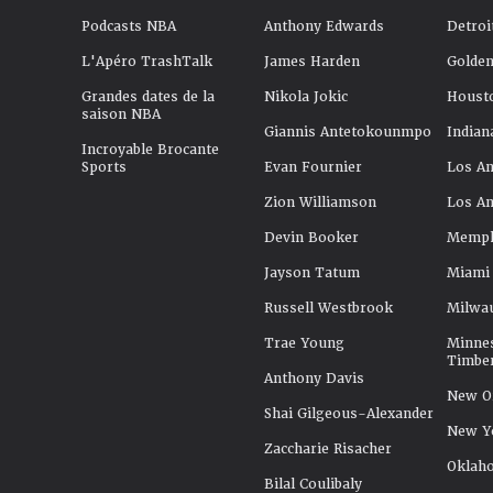
Podcasts NBA
Anthony Edwards
Detroi
L'Apéro TrashTalk
James Harden
Golden
Grandes dates de la
Nikola Jokic
Houst
saison NBA
Giannis Antetokounmpo
Indian
Incroyable Brocante
Sports
Evan Fournier
Los An
Zion Williamson
Los An
Devin Booker
Memphi
Jayson Tatum
Miami
Russell Westbrook
Milwa
Trae Young
Minne
Timbe
Anthony Davis
New Or
Shai Gilgeous-Alexander
New Y
Zaccharie Risacher
Oklah
Bilal Coulibaly