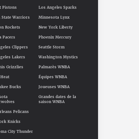
t Pistons
Los Angeles Sparks
 State Warriors
Minnesota Lynx
on Rockets
New York Liberty
a Pacers
Phoenix Mercury
geles Clippers
Seattle Storm
geles Lakers
Washington Mystics
s Grizzlies
Palmarès WNBA
 Heat
Équipes WNBA
ukee Bucks
Joueuses WNBA
sota
Grandes dates de la
rwolves
saison WNBA
leans Pelicans
ork Knicks
oma City Thunder