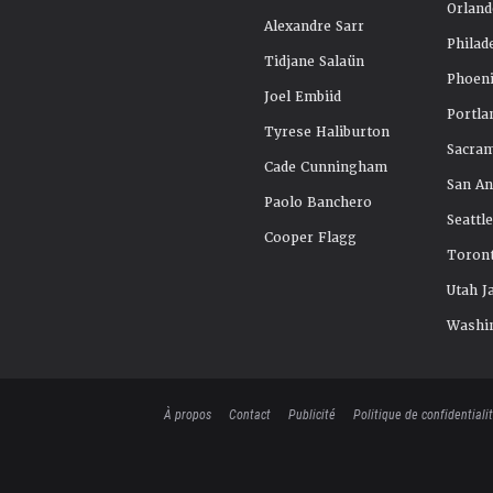
Orland
Alexandre Sarr
Philad
Tidjane Salaün
Phoeni
Joel Embiid
Portla
Tyrese Haliburton
Sacra
Cade Cunningham
San An
Paolo Banchero
Seattl
Cooper Flagg
Toront
Utah J
Washi
À propos
Contact
Publicité
Politique de confidentiali