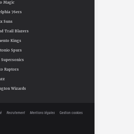
o Magic
elphia 76ers
x Suns
nd Trail Blazers
mento Kings
tonio Spurs
e Supersonics
o Raptors
azz
ngton Wizards
té
Recrutement
Mentions légales
Gestion cookies