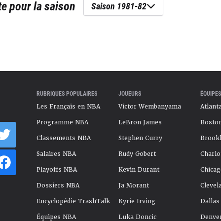
te
pour la saison
Saison 1981-82
RUBRIQUES POPULAIRES
JOUEURS
ÉQUIPES
Les Français en NBA
Victor Wembanyama
Atlant
Programme NBA
LeBron James
Boston
Classements NBA
Stephen Curry
Brookl
Salaires NBA
Rudy Gobert
Charlo
Playoffs NBA
Kevin Durant
Chicag
Dossiers NBA
Ja Morant
Clevel
Encyclopédie TrashTalk
Kyrie Irving
Dallas
Équipes NBA
Luka Doncic
Denve