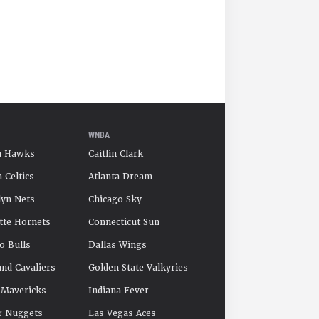
WNBA
a Hawks
Caitlin Clark
 Celtics
Atlanta Dream
yn Nets
Chicago Sky
tte Hornets
Connecticut Sun
o Bulls
Dallas Wings
and Cavaliers
Golden State Valkyries
 Mavericks
Indiana Fever
r Nuggets
Las Vegas Aces