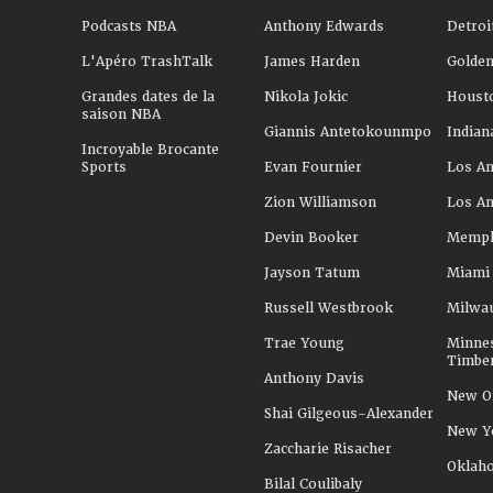
Podcasts NBA
Anthony Edwards
Detroi
L'Apéro TrashTalk
James Harden
Golden
Grandes dates de la
Nikola Jokic
Houst
saison NBA
Giannis Antetokounmpo
Indian
Incroyable Brocante
Sports
Evan Fournier
Los An
Zion Williamson
Los An
Devin Booker
Memphi
Jayson Tatum
Miami
Russell Westbrook
Milwa
Trae Young
Minne
Timbe
Anthony Davis
New Or
Shai Gilgeous-Alexander
New Y
Zaccharie Risacher
Oklah
Bilal Coulibaly