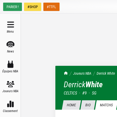
PARIER !
#SHOP
#TTFL
Menu
News
Équipes NBA
TrashTalk Actu NBA
Joueurs NBA
Derrick
White
Derrick
White
Joueurs NBA
CELTICS
·
#
9
·
SG
HOME
BIO
MATCHS
Classement