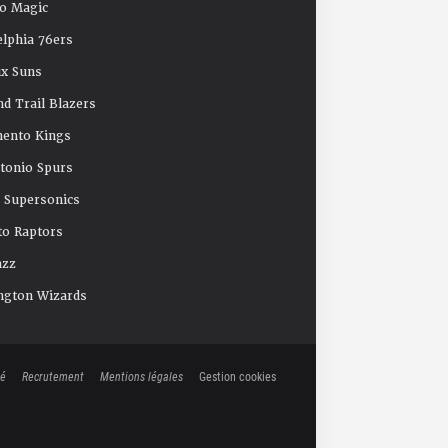
o Magic
elphia 76ers
x Suns
nd Trail Blazers
mento Kings
tonio Spurs
e Supersonics
o Raptors
azz
ngton Wizards
té
Recrutement
Mentions légales
Gestion cookies