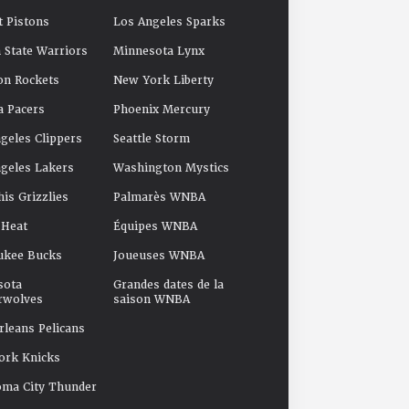
t Pistons
Los Angeles Sparks
 State Warriors
Minnesota Lynx
on Rockets
New York Liberty
a Pacers
Phoenix Mercury
geles Clippers
Seattle Storm
geles Lakers
Washington Mystics
s Grizzlies
Palmarès WNBA
 Heat
Équipes WNBA
ukee Bucks
Joueuses WNBA
sota
Grandes dates de la
rwolves
saison WNBA
leans Pelicans
ork Knicks
oma City Thunder