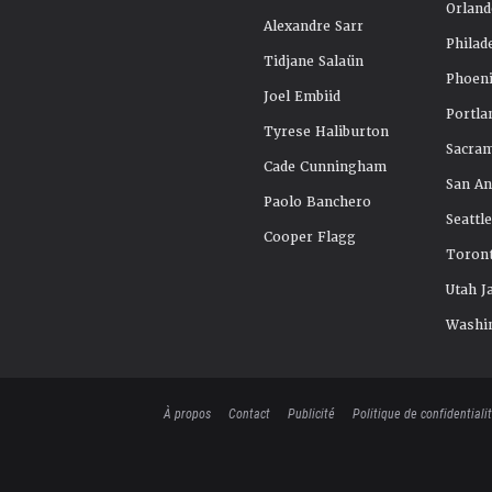
Orland
Alexandre Sarr
Philad
Tidjane Salaün
Phoeni
Joel Embiid
Portla
Tyrese Haliburton
Sacra
Cade Cunningham
San An
Paolo Banchero
Seattl
Cooper Flagg
Toront
Utah J
Washi
À propos
Contact
Publicité
Politique de confidentiali