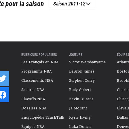
te
pour la saison
Saison 2011-12
RUBRIQUES POPULAIRES
JOUEURS
ÉQUIPES
Les Français en NBA
Victor Wembanyama
Atlant
Programme NBA
LeBron James
Boston
Classements NBA
Stephen Curry
Brookl
Salaires NBA
Rudy Gobert
Charlo
Playoffs NBA
Kevin Durant
Chicag
Dossiers NBA
Ja Morant
Clevel
Encyclopédie TrashTalk
Kyrie Irving
Dallas
Équipes NBA
Luka Doncic
Denve