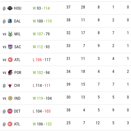
37
28
8
1
0
@
HOU
W
93
-
114
38
11
8
2
0
@
DAL
W
100
-
110
32
17
8
7
1
vs
MIL
W
107
-
79
33
7
9
2
1
vs
SAC
W
112
-
93
31
11
3
4
1
vs
ATL
L
106
-
117
34
18
4
4
2
vs
POR
W
102
-
94
39
15
7
7
1
@
CHI
L
114
-
111
30
13
5
5
0
vs
IND
W
119
-
104
38
4
5
9
0
@
DET
L
104
-
103
25
7
12
5
3
@
ATL
W
106
-
132