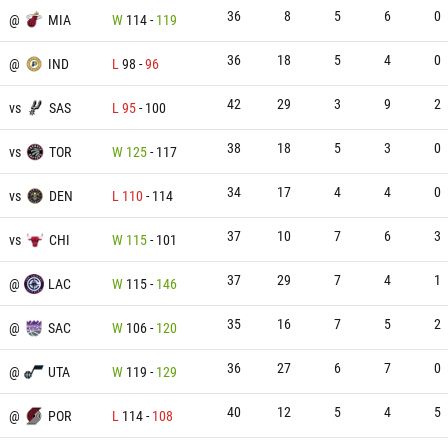
36
8
5
6
0
@
MIA
W
114
-
119
36
18
5
4
0
@
IND
L
98
-
96
42
29
3
9
2
vs
SAS
L
95
-
100
38
18
5
3
0
vs
TOR
W
125
-
117
34
17
4
4
0
vs
DEN
L
110
-
114
37
10
7
6
3
vs
CHI
W
115
-
101
37
29
7
4
1
@
LAC
W
115
-
146
35
16
7
5
2
@
SAC
W
106
-
120
36
27
6
7
0
@
UTA
W
119
-
129
40
12
5
4
5
@
POR
L
114
-
108