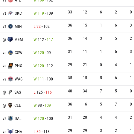
33
12
6
2
0
vs
OKC
W
119
-
109
36
15
1
6
3
vs
MIN
L
92
-
102
36
14
3
5
2
@
MEM
W
112
-
117
31
11
1
6
3
vs
GSW
W
120
-
99
29
21
5
4
1
vs
PHX
W
120
-
112
35
15
5
6
1
vs
WAS
W
111
-
100
40
34
7
5
0
@
SAS
L
125
-
116
36
6
5
7
0
@
CLE
W
98
-
109
31
20
4
4
2
vs
DAL
W
120
-
100
29
29
3
2
1
vs
CHA
L
89
-
118