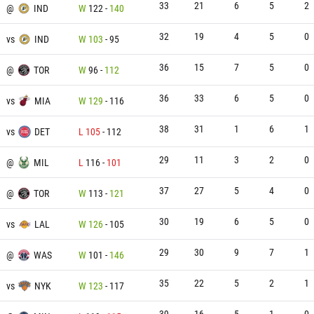
33
21
6
5
2
@
IND
W
122
-
140
32
19
4
5
0
vs
IND
W
103
-
95
36
15
7
5
0
@
TOR
W
96
-
112
36
33
6
5
0
vs
MIA
W
129
-
116
38
31
1
6
1
vs
DET
L
105
-
112
29
11
3
2
0
@
MIL
L
116
-
101
37
27
5
4
0
@
TOR
W
113
-
121
30
19
6
5
0
vs
LAL
W
126
-
105
29
30
9
7
1
@
WAS
W
101
-
146
35
22
5
2
1
vs
NYK
W
123
-
117
39
16
5
1
0