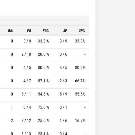
Blk
FG
FG%
3P
3P%
FT
FT%
T
0
3 / 9
33.3 %
3 / 9
33.3%
0 / 0
0 %
0
2 / 10
20.0 %
0 / 6
-
4 / 4
100.0 %
0
4 / 5
80.0 %
4 / 5
80.0%
0 / 0
0 %
0
4 / 7
57.1 %
2 / 3
66.7%
0 / 0
0 %
0
6 / 11
54.5 %
5 / 9
55.6%
0 / 0
0 %
1
3 / 4
75.0 %
0 / 1
-
0 / 0
0 %
2
3 / 12
25.0 %
1 / 6
16.7%
0 / 0
0 %
0
3 / 13
23.1 %
0 / 4
-
4 / 5
80.0 %