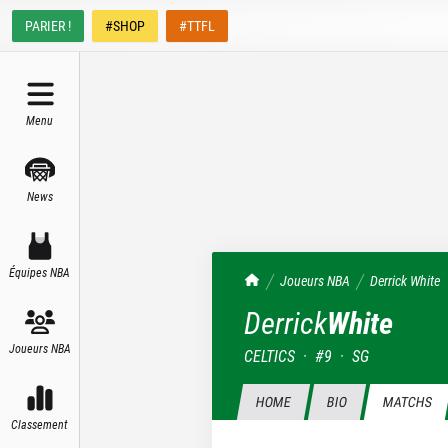
PARIER !
#SHOP
#TTFL
Menu
News
Équipes NBA
TrashTalk Actu NBA
Joueurs NBA
Derrick
White
Derrick
White
Joueurs NBA
CELTICS
·
#
9
·
SG
HOME
BIO
MATCHS
Classement