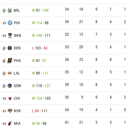
34
18
9
1
1
@
MIL
W
81
-
108
39
21
8
6
2
vs
PHI
W
114
-
98
32
12
7
3
1
vs
BKN
W
148
-
111
33
20
3
6
1
@
DEN
L
103
-
84
34
22
8
8
1
@
PHX
W
81
-
97
35
12
8
5
1
@
LAL
W
89
-
111
39
10
8
5
1
@
GSW
W
110
-
121
30
9
9
4
2
vs
CHI
W
124
-
105
34
19
4
1
0
vs
NYK
L
89
-
111
41
21
5
3
1
vs
MIA
W
98
-
96