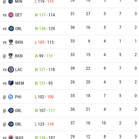
@
MIN
L
119
-
115
31
27
3
7
3
vs
DET
W
117
-
114
36
16
5
7
2
vs
ORL
W
138
-
129
33
6
4
1
1
vs
BKN
L
105
-
113
33
15
4
5
2
@
BKN
W
99
-
113
39
22
9
7
0
vs
LAC
W
121
-
118
26
20
4
5
2
vs
MEM
W
131
-
95
35
18
7
5
0
@
PHI
L
102
-
100
36
21
4
3
3
@
ORL
W
107
-
111
37
16
10
2
3
@
ORL
L
123
-
110
29
12
8
3
3
vs
WAS
W
136
-
107