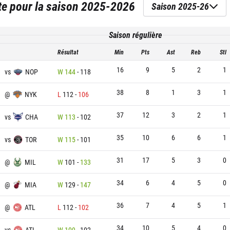
te
pour la saison
2025-2026
Saison 2025-26
Saison régulière
Résultat
Min
Pts
Ast
Reb
Stl
16
9
5
2
1
vs
NOP
W
144
-
118
38
8
1
3
1
@
NYK
L
112
-
106
37
12
3
2
1
vs
CHA
W
113
-
102
35
10
6
6
1
vs
TOR
W
115
-
101
31
17
5
3
0
@
MIL
W
101
-
133
34
6
4
5
0
@
MIA
W
129
-
147
36
7
4
5
1
@
ATL
L
112
-
102
34
10
5
4
0
vs
ATL
W
109
-
102