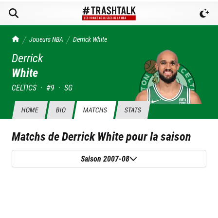
TrashTalk Actu NBA
Joueurs NBA
Derrick
White
Derrick
White
CELTICS
·
#
9
·
SG
HOME
BIO
MATCHS
STATS
Matchs de
Derrick White
pour la saison
Saison 2007-08