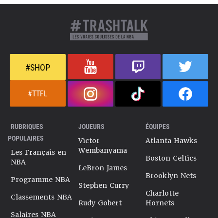
#SHOP
#TTFL
RUBRIQUES
JOUEURS
ÉQUIPES
POPULAIRES
Victor
Atlanta Hawks
Wembanyama
Les Français en
Boston Celtics
NBA
LeBron James
Brooklyn Nets
Programme NBA
Stephen Curry
Charlotte
Classements NBA
Rudy Gobert
Hornets
Salaires NBA