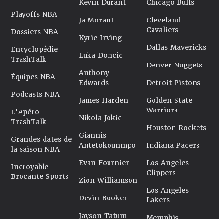
Kevin Durant
Chicago Bulls
Playoffs NBA
Ja Morant
Cleveland
Cavaliers
Dossiers NBA
Kyrie Irving
Dallas Mavericks
Encyclopédie
Luka Doncic
TrashTalk
Denver Nuggets
Anthony
Équipes NBA
Edwards
Detroit Pistons
Podcasts NBA
James Harden
Golden State
Warriors
L'Apéro
Nikola Jokic
TrashTalk
Houston Rockets
Giannis
Grandes dates de
Antetokounmpo
Indiana Pacers
la saison NBA
Evan Fournier
Los Angeles
Incroyable
Clippers
Brocante Sports
Zion Williamson
Los Angeles
Devin Booker
Lakers
Jayson Tatum
Memphis