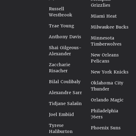
Grizzlies
Russell
Westbrook
Miami Heat
Trae Young
Milwaukee Bucks
Anthony Davis
Minnesota
Timberwolves
Shai Gilgeous-
Alexander
New Orleans
Pelicans
Zaccharie
Risacher
New York Knicks
Bilal Coulibaly
Oklahoma City
Thunder
Alexandre Sarr
Orlando Magic
Tidjane Salaün
Philadelphia
Joel Embiid
76ers
Tyrese
Phoenix Suns
Haliburton