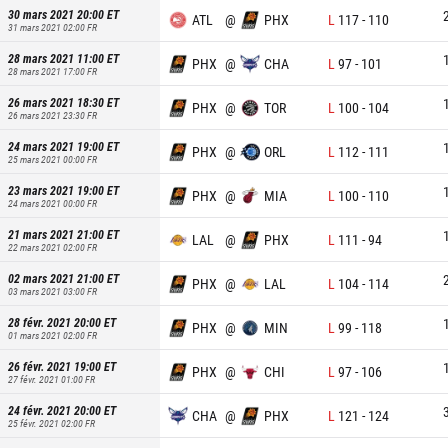
30 mars 2021 20:00
ET
ATL
@
PHX
L
117
-
110
31 mars 2021 02:00
FR
28 mars 2021 11:00
ET
PHX
@
CHA
L
97
-
101
28 mars 2021 17:00
FR
26 mars 2021 18:30
ET
PHX
@
TOR
L
100
-
104
26 mars 2021 23:30
FR
24 mars 2021 19:00
ET
PHX
@
ORL
L
112
-
111
25 mars 2021 00:00
FR
23 mars 2021 19:00
ET
PHX
@
MIA
L
100
-
110
24 mars 2021 00:00
FR
21 mars 2021 21:00
ET
LAL
@
PHX
L
111
-
94
22 mars 2021 02:00
FR
02 mars 2021 21:00
ET
PHX
@
LAL
L
104
-
114
03 mars 2021 03:00
FR
28 févr. 2021 20:00
ET
PHX
@
MIN
L
99
-
118
01 mars 2021 02:00
FR
26 févr. 2021 19:00
ET
PHX
@
CHI
L
97
-
106
27 févr. 2021 01:00
FR
24 févr. 2021 20:00
ET
CHA
@
PHX
L
121
-
124
25 févr. 2021 02:00
FR