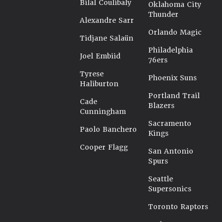
Bilal Coulibaly
Oklahoma City
Thunder
Alexandre Sarr
Orlando Magic
Tidjane Salaün
Philadelphia
Joel Embiid
76ers
Tyrese
Phoenix Suns
Haliburton
Portland Trail
Cade
Blazers
Cunningham
Sacramento
Paolo Banchero
Kings
Cooper Flagg
San Antonio
Spurs
Seattle
Supersonics
Toronto Raptors