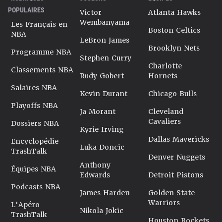
POPULAIRES
Victor
Atlanta Hawks
Wembanyama
Les Français en
Boston Celtics
NBA
LeBron James
Brooklyn Nets
Programme NBA
Stephen Curry
Charlotte
Classements NBA
Rudy Gobert
Hornets
Salaires NBA
Kevin Durant
Chicago Bulls
Playoffs NBA
Ja Morant
Cleveland
Cavaliers
Dossiers NBA
Kyrie Irving
Dallas Mavericks
Encyclopédie
Luka Doncic
TrashTalk
Denver Nuggets
Anthony
Équipes NBA
Edwards
Detroit Pistons
Podcasts NBA
James Harden
Golden State
Warriors
L'Apéro
Nikola Jokic
TrashTalk
Houston Rockets