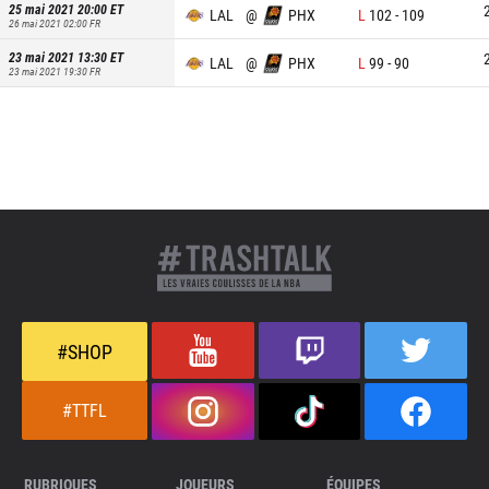
25 mai 2021 20:00
ET
LAL
@
PHX
L
102
-
109
26 mai 2021 02:00
FR
23 mai 2021 13:30
ET
LAL
@
PHX
L
99
-
90
23 mai 2021 19:30
FR
#SHOP
#TTFL
RUBRIQUES
JOUEURS
ÉQUIPES