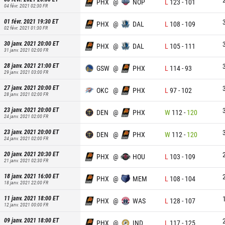
PHX
@
NOP
L
123
-
101
04 févr. 2021 02:30
FR
01 févr. 2021 19:30
ET
PHX
@
DAL
L
108
-
109
02 févr. 2021 01:30
FR
30 janv. 2021 20:00
ET
PHX
@
DAL
L
105
-
111
31 janv. 2021 02:00
FR
28 janv. 2021 21:00
ET
GSW
@
PHX
L
114
-
93
29 janv. 2021 03:00
FR
27 janv. 2021 20:00
ET
OKC
@
PHX
L
97
-
102
28 janv. 2021 02:00
FR
23 janv. 2021 20:00
ET
DEN
@
PHX
W
112
-
120
24 janv. 2021 02:00
FR
23 janv. 2021 20:00
ET
DEN
@
PHX
W
112
-
120
24 janv. 2021 02:00
FR
20 janv. 2021 20:30
ET
PHX
@
HOU
L
103
-
109
21 janv. 2021 02:30
FR
18 janv. 2021 16:00
ET
PHX
@
MEM
L
108
-
104
18 janv. 2021 22:00
FR
11 janv. 2021 18:00
ET
PHX
@
WAS
L
128
-
107
12 janv. 2021 00:00
FR
09 janv. 2021 18:00
ET
PHX
@
IND
L
117
-
125