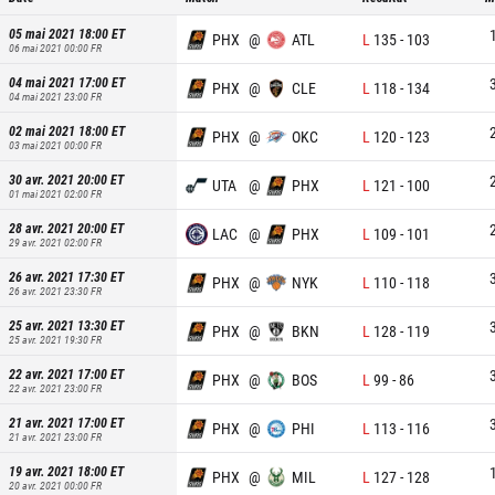
05 mai 2021 18:00
ET
PHX
@
ATL
L
135
-
103
06 mai 2021 00:00
FR
04 mai 2021 17:00
ET
PHX
@
CLE
L
118
-
134
04 mai 2021 23:00
FR
02 mai 2021 18:00
ET
PHX
@
OKC
L
120
-
123
03 mai 2021 00:00
FR
30 avr. 2021 20:00
ET
UTA
@
PHX
L
121
-
100
01 mai 2021 02:00
FR
28 avr. 2021 20:00
ET
LAC
@
PHX
L
109
-
101
29 avr. 2021 02:00
FR
26 avr. 2021 17:30
ET
PHX
@
NYK
L
110
-
118
26 avr. 2021 23:30
FR
25 avr. 2021 13:30
ET
PHX
@
BKN
L
128
-
119
25 avr. 2021 19:30
FR
22 avr. 2021 17:00
ET
PHX
@
BOS
L
99
-
86
22 avr. 2021 23:00
FR
21 avr. 2021 17:00
ET
PHX
@
PHI
L
113
-
116
21 avr. 2021 23:00
FR
19 avr. 2021 18:00
ET
PHX
@
MIL
L
127
-
128
20 avr. 2021 00:00
FR