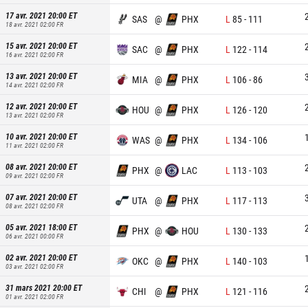
17 avr. 2021 20:00
ET
SAS
@
PHX
L
85
-
111
18 avr. 2021 02:00
FR
15 avr. 2021 20:00
ET
SAC
@
PHX
L
122
-
114
16 avr. 2021 02:00
FR
13 avr. 2021 20:00
ET
MIA
@
PHX
L
106
-
86
14 avr. 2021 02:00
FR
12 avr. 2021 20:00
ET
HOU
@
PHX
L
126
-
120
13 avr. 2021 02:00
FR
10 avr. 2021 20:00
ET
WAS
@
PHX
L
134
-
106
11 avr. 2021 02:00
FR
08 avr. 2021 20:00
ET
PHX
@
LAC
L
113
-
103
09 avr. 2021 02:00
FR
07 avr. 2021 20:00
ET
UTA
@
PHX
L
117
-
113
08 avr. 2021 02:00
FR
05 avr. 2021 18:00
ET
PHX
@
HOU
L
130
-
133
06 avr. 2021 00:00
FR
02 avr. 2021 20:00
ET
OKC
@
PHX
L
140
-
103
03 avr. 2021 02:00
FR
31 mars 2021 20:00
ET
CHI
@
PHX
L
121
-
116
01 avr. 2021 02:00
FR