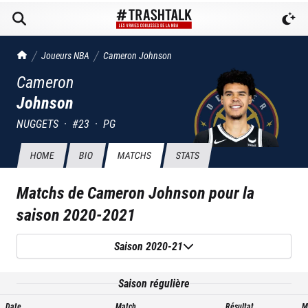
TrashTalk Actu NBA
Joueurs NBA
Cameron
Johnson
Cameron
Johnson
NUGGETS
·
#
23
·
PG
HOME
BIO
MATCHS
STATS
Matchs de
Cameron Johnson
pour la
saison
2020-2021
Saison 2020-21
Saison régulière
Date
Match
Résultat
M