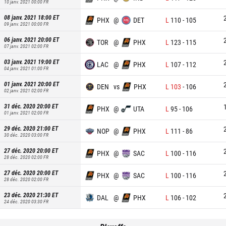
10 janv. 2021 00:00
FR
08 janv. 2021 18:00
ET
PHX
@
DET
L
110
-
105
09 janv. 2021 00:00
FR
06 janv. 2021 20:00
ET
TOR
@
PHX
L
123
-
115
07 janv. 2021 02:00
FR
03 janv. 2021 19:00
ET
LAC
@
PHX
L
107
-
112
04 janv. 2021 01:00
FR
01 janv. 2021 20:00
ET
DEN
vs
PHX
L
103
-
106
02 janv. 2021 02:00
FR
31 déc. 2020 20:00
ET
PHX
@
UTA
L
95
-
106
01 janv. 2021 02:00
FR
29 déc. 2020 21:00
ET
NOP
@
PHX
L
111
-
86
30 déc. 2020 03:00
FR
27 déc. 2020 20:00
ET
PHX
@
SAC
L
100
-
116
28 déc. 2020 02:00
FR
27 déc. 2020 20:00
ET
PHX
@
SAC
L
100
-
116
28 déc. 2020 02:00
FR
23 déc. 2020 21:30
ET
DAL
@
PHX
L
106
-
102
24 déc. 2020 03:30
FR