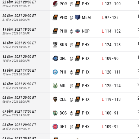
22 févr. 2021 20:00
ET
POR
@
PHX
L
132
-
100
23 févr. 2021 02:00
FR
20 févr. 2021 20:00
ET
PHX
@
MEM
L
97
-
128
21 févr. 2021 02:00
FR
19 févr. 2021 19:00
ET
PHX
@
NOP
L
114
-
132
20 févr. 2021 01:00
FR
16 févr. 2021 21:30
ET
BKN
@
PHX
L
124
-
128
17 févr. 2021 03:30
FR
14 févr. 2021 20:00
ET
ORL
@
PHX
L
109
-
90
15 févr. 2021 02:00
FR
13 févr. 2021 14:00
ET
PHI
@
PHX
L
120
-
111
13 févr. 2021 20:00
FR
10 févr. 2021 21:00
ET
MIL
@
PHX
L
125
-
124
11 févr. 2021 03:00
FR
08 févr. 2021 20:00
ET
CLE
@
PHX
L
119
-
113
09 févr. 2021 02:00
FR
07 févr. 2021 13:00
ET
BOS
@
PHX
L
100
-
91
07 févr. 2021 19:00
FR
05 févr. 2021 20:00
ET
DET
@
PHX
L
109
-
92
06 févr. 2021 02:00
FR
03 févr. 2021 20:30
ET