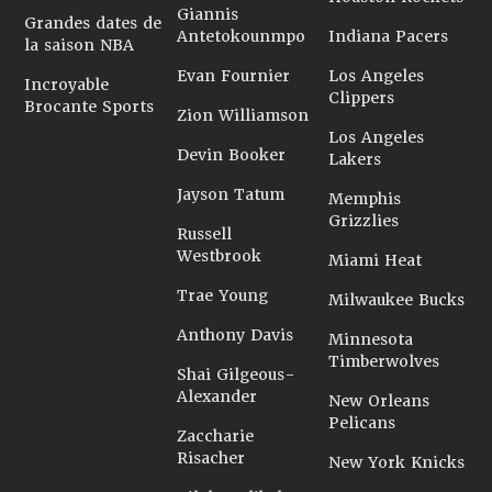
Giannis
Grandes dates de
Antetokounmpo
Indiana Pacers
la saison NBA
Evan Fournier
Los Angeles
Incroyable
Clippers
Brocante Sports
Zion Williamson
Los Angeles
Devin Booker
Lakers
Jayson Tatum
Memphis
Grizzlies
Russell
Westbrook
Miami Heat
Trae Young
Milwaukee Bucks
Anthony Davis
Minnesota
Timberwolves
Shai Gilgeous-
Alexander
New Orleans
Pelicans
Zaccharie
Risacher
New York Knicks