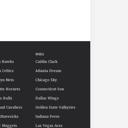
WNBA
a Hawks
Caitlin Clark
 Celtics
Atlanta Dream
yn Nets
Chicago Sky
tte Hornets
Connecticut Sun
o Bulls
Dallas Wings
and Cavaliers
Golden State Valkyries
 Mavericks
Indiana Fever
r Nuggets
Las Vegas Aces