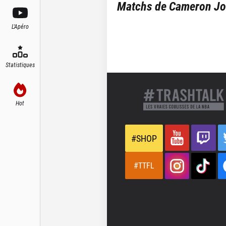
Matchs de
Cameron J
L'Apéro
Statistiques
Hot
#SHOP
#TTFL