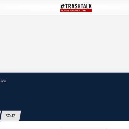
nson
STATS