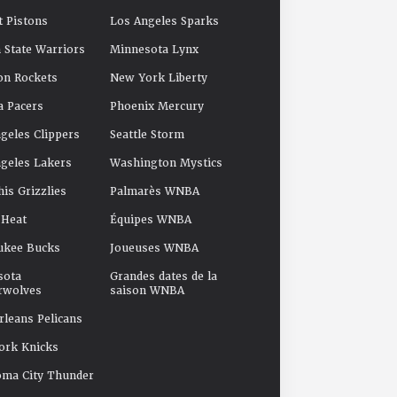
t Pistons
Los Angeles Sparks
 State Warriors
Minnesota Lynx
on Rockets
New York Liberty
a Pacers
Phoenix Mercury
geles Clippers
Seattle Storm
geles Lakers
Washington Mystics
s Grizzlies
Palmarès WNBA
 Heat
Équipes WNBA
ukee Bucks
Joueuses WNBA
sota
Grandes dates de la
rwolves
saison WNBA
leans Pelicans
ork Knicks
oma City Thunder