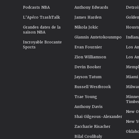
Podcasts NBA
Anthony Edwards
Detroi
L'Apéro TrashTalk
James Harden
Golden
Grandes dates de la
Nikola Jokic
Houst
saison NBA
Giannis Antetokounmpo
Indian
Incroyable Brocante
Sports
Evan Fournier
Los An
Zion Williamson
Los An
Devin Booker
Memphi
Jayson Tatum
Miami
Russell Westbrook
Milwa
Trae Young
Minne
Timbe
Anthony Davis
New Or
Shai Gilgeous-Alexander
New Y
Zaccharie Risacher
Oklah
Bilal Coulibaly