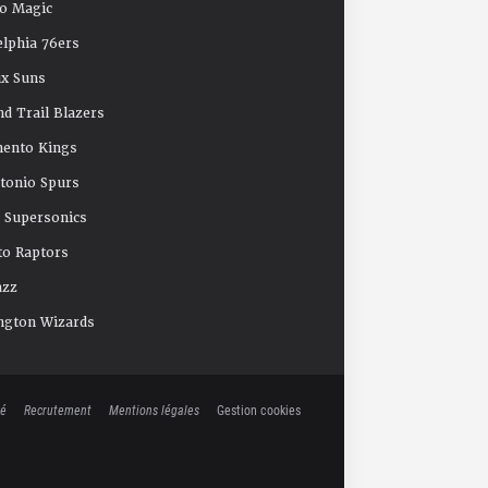
o Magic
elphia 76ers
x Suns
nd Trail Blazers
mento Kings
tonio Spurs
e Supersonics
o Raptors
azz
ngton Wizards
té
Recrutement
Mentions légales
Gestion cookies