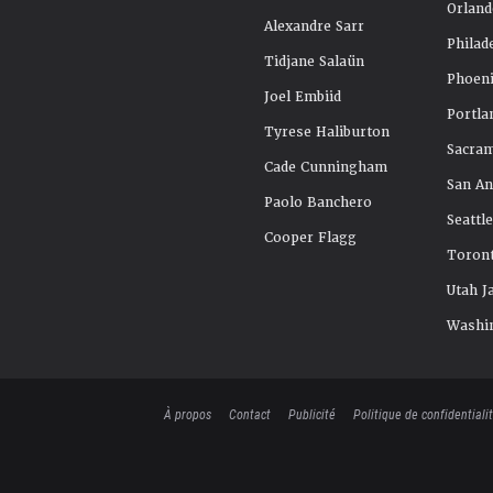
Orland
Alexandre Sarr
Philad
Tidjane Salaün
Phoeni
Joel Embiid
Portla
Tyrese Haliburton
Sacra
Cade Cunningham
San An
Paolo Banchero
Seattl
Cooper Flagg
Toront
Utah J
Washi
À propos
Contact
Publicité
Politique de confidentiali