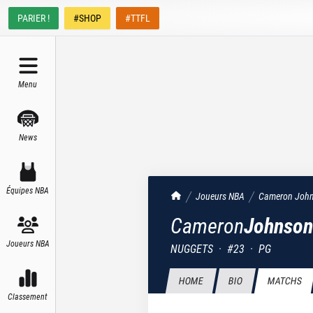
PARIER !
#SHOP
#TTFL
Menu
News
Équipes NBA
TrashTalk Actu NBA
Joueurs NBA
Cameron
Joh
Cameron
Johnson
Joueurs NBA
NUGGETS
·
#
23
·
PG
HOME
BIO
MATCHS
Classement