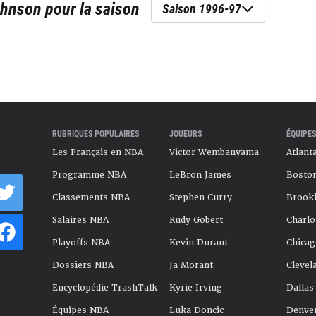
ohnson
pour la saison
Saison 1996-97
RUBRIQUES POPULAIRES
JOUEURS
ÉQUIPES
Les Français en NBA
Victor Wembanyama
Atlant
Programme NBA
LeBron James
Boston
Classements NBA
Stephen Curry
Brookl
Salaires NBA
Rudy Gobert
Charlo
Playoffs NBA
Kevin Durant
Chicag
Dossiers NBA
Ja Morant
Clevel
Encyclopédie TrashTalk
Kyrie Irving
Dallas
Équipes NBA
Luka Doncic
Denve