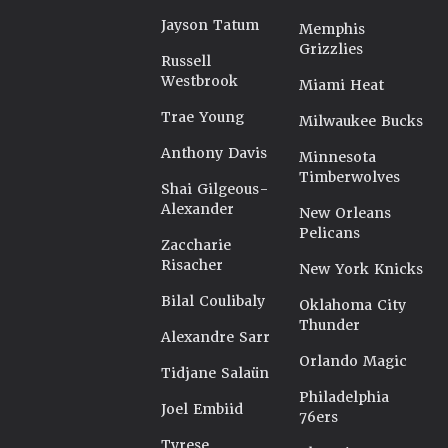
Jayson Tatum
Memphis
Grizzlies
Russell
Westbrook
Miami Heat
Trae Young
Milwaukee Bucks
Anthony Davis
Minnesota
Timberwolves
Shai Gilgeous-
Alexander
New Orleans
Pelicans
Zaccharie
Risacher
New York Knicks
Bilal Coulibaly
Oklahoma City
Thunder
Alexandre Sarr
Orlando Magic
Tidjane Salaün
Philadelphia
Joel Embiid
76ers
Tyrese