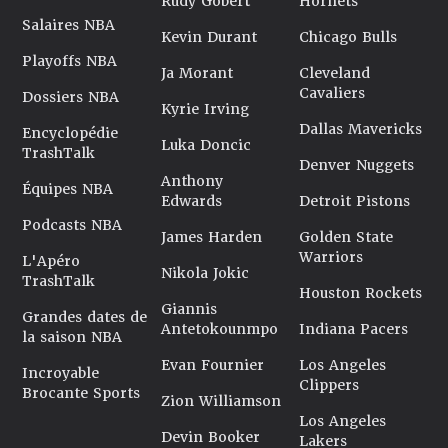
Rudy Gobert
Hornets
Salaires NBA
Kevin Durant
Chicago Bulls
Playoffs NBA
Ja Morant
Cleveland
Cavaliers
Dossiers NBA
Kyrie Irving
Dallas Mavericks
Encyclopédie
Luka Doncic
TrashTalk
Denver Nuggets
Anthony
Équipes NBA
Edwards
Detroit Pistons
Podcasts NBA
James Harden
Golden State
Warriors
L'Apéro
Nikola Jokic
TrashTalk
Houston Rockets
Giannis
Grandes dates de
Antetokounmpo
Indiana Pacers
la saison NBA
Evan Fournier
Los Angeles
Incroyable
Clippers
Brocante Sports
Zion Williamson
Los Angeles
Devin Booker
Lakers