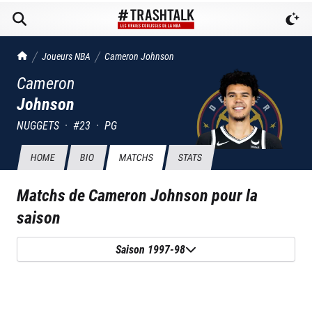
TrashTalk Actu NBA
Joueurs NBA
Cameron
Johnson
Cameron
Johnson
NUGGETS
·
#
23
·
PG
HOME
BIO
MATCHS
STATS
Matchs de
Cameron Johnson
pour la
saison
Saison 1997-98