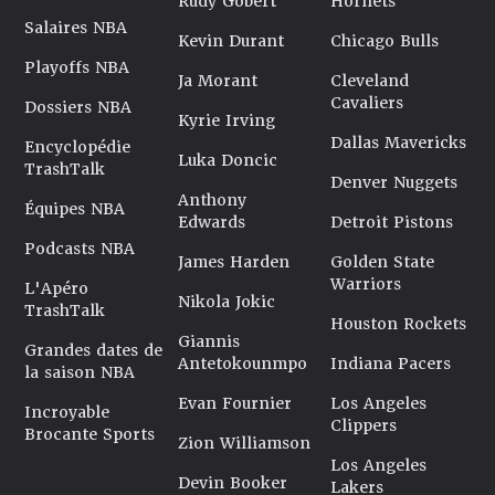
Rudy Gobert
Hornets
Salaires NBA
Kevin Durant
Chicago Bulls
Playoffs NBA
Ja Morant
Cleveland
Cavaliers
Dossiers NBA
Kyrie Irving
Dallas Mavericks
Encyclopédie
Luka Doncic
TrashTalk
Denver Nuggets
Anthony
Équipes NBA
Edwards
Detroit Pistons
Podcasts NBA
James Harden
Golden State
Warriors
L'Apéro
Nikola Jokic
TrashTalk
Houston Rockets
Giannis
Grandes dates de
Antetokounmpo
Indiana Pacers
la saison NBA
Evan Fournier
Los Angeles
Incroyable
Clippers
Brocante Sports
Zion Williamson
Los Angeles
Devin Booker
Lakers