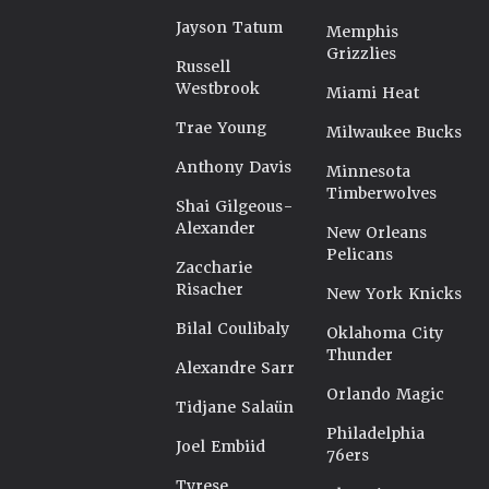
Jayson Tatum
Memphis
Grizzlies
Russell
Westbrook
Miami Heat
Trae Young
Milwaukee Bucks
Anthony Davis
Minnesota
Timberwolves
Shai Gilgeous-
Alexander
New Orleans
Pelicans
Zaccharie
Risacher
New York Knicks
Bilal Coulibaly
Oklahoma City
Thunder
Alexandre Sarr
Orlando Magic
Tidjane Salaün
Philadelphia
Joel Embiid
76ers
Tyrese