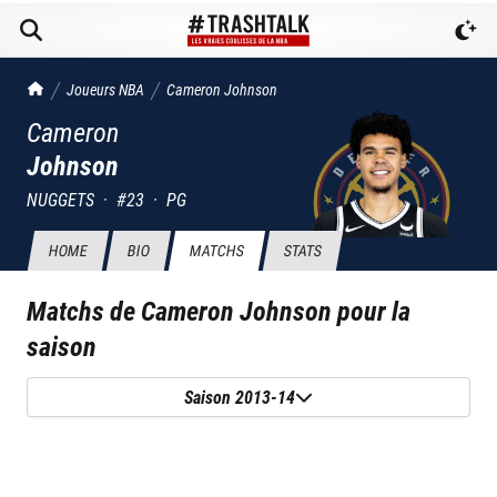
TrashTalk Actu NBA
Joueurs NBA
Cameron
Johnson
Cameron
Johnson
NUGGETS
·
#
23
·
PG
HOME
BIO
MATCHS
STATS
Matchs de
Cameron Johnson
pour la
saison
Saison 2013-14