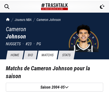
TrashTalk Actu NBA
Joueurs NBA
Cameron
Johnson
Cameron
Johnson
NUGGETS
·
#
23
·
PG
HOME
BIO
MATCHS
STATS
Matchs de
Cameron Johnson
pour la
saison
Saison 2004-05