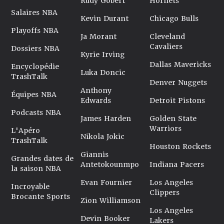
Rudy Gobert
Hornets
Salaires NBA
Kevin Durant
Chicago Bulls
Playoffs NBA
Ja Morant
Cleveland
Cavaliers
Dossiers NBA
Kyrie Irving
Dallas Mavericks
Encyclopédie
Luka Doncic
TrashTalk
Denver Nuggets
Anthony
Équipes NBA
Edwards
Detroit Pistons
Podcasts NBA
James Harden
Golden State
Warriors
L'Apéro
Nikola Jokic
TrashTalk
Houston Rockets
Giannis
Grandes dates de
Antetokounmpo
Indiana Pacers
la saison NBA
Evan Fournier
Los Angeles
Incroyable
Clippers
Brocante Sports
Zion Williamson
Los Angeles
Devin Booker
Lakers