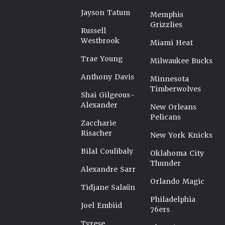
Jayson Tatum
Memphis
Grizzlies
Russell
Westbrook
Miami Heat
Trae Young
Milwaukee Bucks
Anthony Davis
Minnesota
Timberwolves
Shai Gilgeous-
Alexander
New Orleans
Pelicans
Zaccharie
Risacher
New York Knicks
Bilal Coulibaly
Oklahoma City
Thunder
Alexandre Sarr
Orlando Magic
Tidjane Salaün
Philadelphia
Joel Embiid
76ers
Tyrese