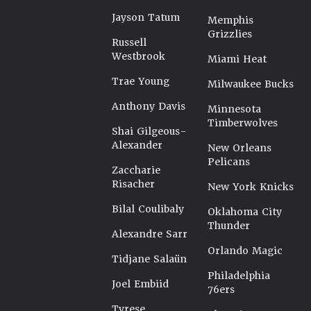
Jayson Tatum
Memphis
Grizzlies
Russell
Westbrook
Miami Heat
Trae Young
Milwaukee Bucks
Anthony Davis
Minnesota
Timberwolves
Shai Gilgeous-
Alexander
New Orleans
Pelicans
Zaccharie
Risacher
New York Knicks
Bilal Coulibaly
Oklahoma City
Thunder
Alexandre Sarr
Orlando Magic
Tidjane Salaün
Philadelphia
Joel Embiid
76ers
Tyrese