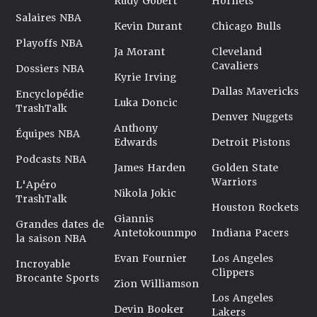
Rudy Gobert
Hornets
Salaires NBA
Kevin Durant
Chicago Bulls
Playoffs NBA
Ja Morant
Cleveland
Cavaliers
Dossiers NBA
Kyrie Irving
Dallas Mavericks
Encyclopédie
Luka Doncic
TrashTalk
Denver Nuggets
Anthony
Équipes NBA
Edwards
Detroit Pistons
Podcasts NBA
James Harden
Golden State
Warriors
L'Apéro
Nikola Jokic
TrashTalk
Houston Rockets
Giannis
Grandes dates de
Antetokounmpo
Indiana Pacers
la saison NBA
Evan Fournier
Los Angeles
Incroyable
Clippers
Brocante Sports
Zion Williamson
Los Angeles
Devin Booker
Lakers