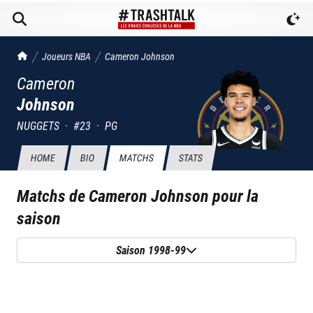
TrashTalk Actu NBA
Joueurs NBA
Cameron
Johnson
Cameron
Johnson
NUGGETS
·
#
23
·
PG
HOME
BIO
MATCHS
STATS
Matchs de
Cameron Johnson
pour la
saison
Saison 1998-99