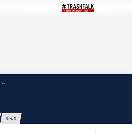
nson
STATS