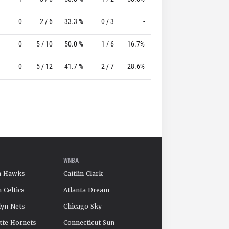
0
2 / 6
33.3 %
0 / 3
-
2 / 2
100.0 %
0
5 / 10
50.0 %
1 / 6
16.7%
2 / 2
100.0 %
0
5 / 12
41.7 %
2 / 7
28.6%
0 / 0
0 %
WNBA
a Hawks
Caitlin Clark
 Celtics
Atlanta Dream
yn Nets
Chicago Sky
tte Hornets
Connecticut Sun