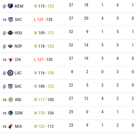
37
18
1
6
1
@
MEM
W
115
-
125
37
20
4
5
0
vs
SAC
L
123
-
128
32
9
1
5
1
@
HOU
W
109
-
112
32
14
5
3
1
@
NOP
W
118
-
125
37
19
3
4
0
vs
CHI
L
127
-
130
8
2
0
3
0
@
LAC
W
116
-
130
22
5
2
2
0
@
SAC
W
108
-
122
27
12
4
2
2
vs
IND
W
117
-
100
25
0
4
1
1
vs
GSW
W
129
-
104
23
9
1
2
0
vs
MIA
W
122
-
112