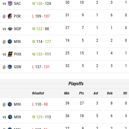
30
10
2
3
1
vs
SAC
W
130
-
124
31
9
1
6
0
@
POR
L
109
-
107
27
7
1
1
0
vs
NOP
W
122
-
88
19
5
2
2
0
@
MIN
W
114
-
127
25
15
1
4
1
vs
PHX
W
133
-
111
32
5
2
3
1
@
GSW
L
137
-
131
Playoffs
Résultat
Min
Pts
Ast
Reb
Stl
39
27
3
8
0
@
MIN
L
110
-
98
36
18
5
6
3
vs
MIN
W
125
-
113
27
9
2
2
1