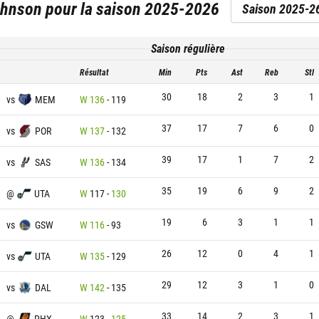
ohnson
pour la saison
2025-2026
Saison 2025-2
Saison régulière
Résultat
Min
Pts
Ast
Reb
Stl
30
18
2
3
1
vs
MEM
W
136
-
119
37
17
7
6
0
vs
POR
W
137
-
132
39
17
1
7
2
vs
SAS
W
136
-
134
35
19
6
9
2
@
UTA
W
117
-
130
19
6
3
1
1
vs
GSW
W
116
-
93
26
12
0
4
1
vs
UTA
W
135
-
129
29
12
3
1
0
vs
DAL
W
142
-
135
33
14
2
3
1
@
PHX
W
123
-
125