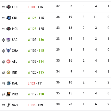
32
6
3
4
1
vs
HOU
L
101
-
115
36
19
3
11
0
vs
ORL
W
126
-
115
43
13
2
3
0
vs
HOU
W
128
-
125
33
16
1
3
1
@
SAC
W
105
-
136
39
8
3
4
0
@
CHA
W
106
-
115
35
16
2
4
1
@
ATL
W
133
-
134
34
9
4
4
1
@
IND
W
120
-
135
36
10
2
1
2
vs
DAL
L
121
-
131
35
15
4
4
0
@
PHX
W
112
-
130
38
28
1
6
2
vs
SAS
L
136
-
139