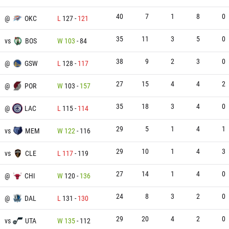
40
7
1
8
0
@
OKC
L
127
-
121
35
11
3
5
0
vs
BOS
W
103
-
84
38
9
2
3
0
@
GSW
L
128
-
117
27
15
4
4
2
@
POR
W
103
-
157
35
18
3
4
0
@
LAC
L
115
-
114
29
5
1
4
1
vs
MEM
W
122
-
116
29
10
1
4
3
vs
CLE
L
117
-
119
27
14
1
4
0
@
CHI
W
120
-
136
24
8
3
2
0
@
DAL
L
131
-
130
29
20
4
2
0
vs
UTA
W
135
-
112