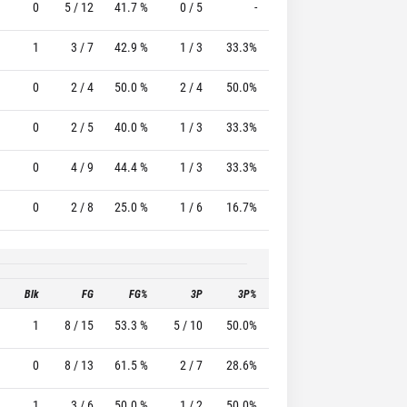
0
5 / 12
41.7 %
0 / 5
-
0 / 0
0 %
1
3 / 7
42.9 %
1 / 3
33.3%
2 / 2
100.0 %
0
2 / 4
50.0 %
2 / 4
50.0%
1 / 2
50.0 %
0
2 / 5
40.0 %
1 / 3
33.3%
0 / 0
0 %
0
4 / 9
44.4 %
1 / 3
33.3%
6 / 6
100.0 %
0
2 / 8
25.0 %
1 / 6
16.7%
0 / 0
0 %
Blk
FG
FG%
3P
3P%
FT
FT%
T
1
8 / 15
53.3 %
5 / 10
50.0%
6 / 9
66.7 %
0
8 / 13
61.5 %
2 / 7
28.6%
0 / 0
0 %
1
3 / 6
50.0 %
1 / 2
50.0%
2 / 4
50.0 %