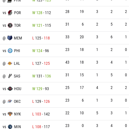
28
19
3
2
2
vs
POR
W
128
-
112
31
6
2
5
2
vs
TOR
W
121
-
115
33
20
3
6
1
@
MEM
L
125
-
118
23
18
1
2
0
vs
PHI
W
124
-
96
43
18
3
4
1
@
LAL
L
127
-
125
31
15
1
5
0
@
SAS
W
131
-
136
25
17
4
2
2
vs
HOU
W
129
-
93
23
6
1
3
0
@
OKC
L
129
-
126
22
10
5
3
1
vs
NYK
L
103
-
142
23
0
3
4
0
vs
MIN
L
108
-
117