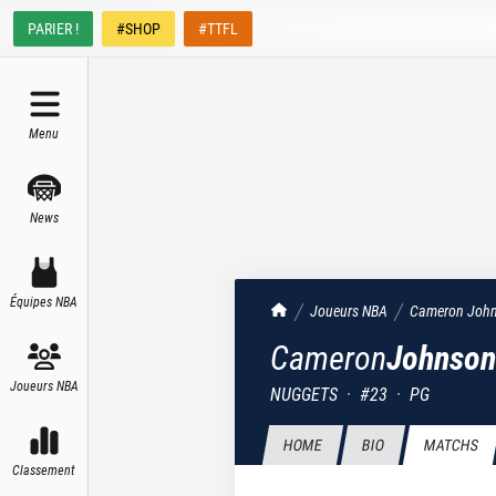
PARIER !
#SHOP
#TTFL
Menu
News
Équipes NBA
TrashTalk Actu NBA
Joueurs NBA
Cameron
Joh
Cameron
Johnson
Joueurs NBA
NUGGETS
·
#
23
·
PG
HOME
BIO
MATCHS
Classement