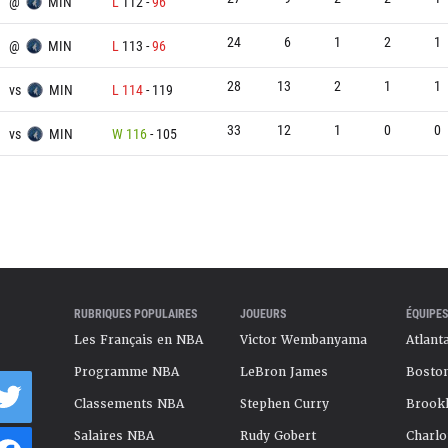
@
MIN
L
112
-
96
24
6
1
2
1
@
MIN
L
113
-
96
28
13
2
1
1
vs
MIN
L
114
-
119
33
12
1
0
0
vs
MIN
W
116
-
105
RUBRIQUES POPULAIRES
JOUEURS
ÉQUIPES
Les Français en NBA
Victor Wembanyama
Atlant
Programme NBA
LeBron James
Boston
Classements NBA
Stephen Curry
Brookl
Salaires NBA
Rudy Gobert
Charlo