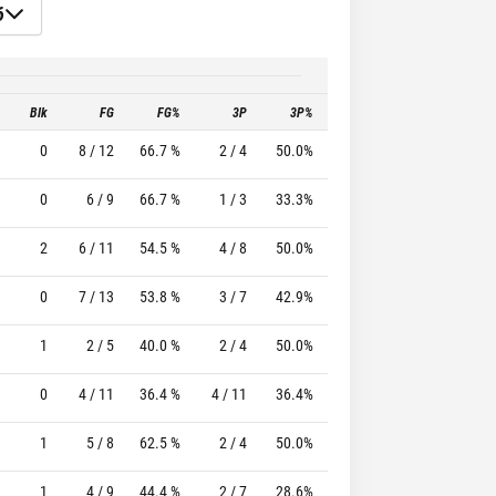
6
Blk
FG
FG%
3P
3P%
FT
FT%
T
0
8 / 12
66.7 %
2 / 4
50.0%
0 / 0
0 %
0
6 / 9
66.7 %
1 / 3
33.3%
4 / 5
80.0 %
2
6 / 11
54.5 %
4 / 8
50.0%
1 / 1
100.0 %
0
7 / 13
53.8 %
3 / 7
42.9%
2 / 2
100.0 %
1
2 / 5
40.0 %
2 / 4
50.0%
0 / 0
0 %
0
4 / 11
36.4 %
4 / 11
36.4%
0 / 0
0 %
1
5 / 8
62.5 %
2 / 4
50.0%
0 / 0
0 %
1
4 / 9
44.4 %
2 / 7
28.6%
4 / 4
100.0 %