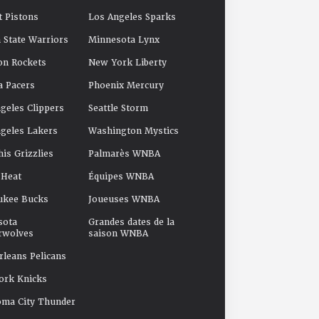
t Pistons
Los Angeles Sparks
 State Warriors
Minnesota Lynx
on Rockets
New York Liberty
a Pacers
Phoenix Mercury
geles Clippers
Seattle Storm
geles Lakers
Washington Mystics
s Grizzlies
Palmarès WNBA
 Heat
Équipes WNBA
ukee Bucks
Joueuses WNBA
sota
Grandes dates de la
rwolves
saison WNBA
leans Pelicans
ork Knicks
oma City Thunder