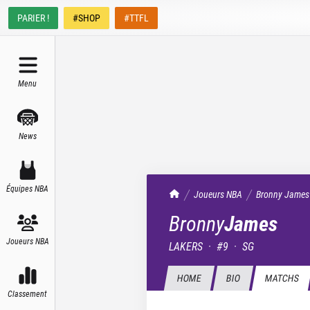
PARIER !
#SHOP
#TTFL
Menu
News
Équipes NBA
TrashTalk Actu NBA
Joueurs NBA
Bronny
James
Bronny
James
Joueurs NBA
LAKERS
·
#
9
·
SG
HOME
BIO
MATCHS
Classement