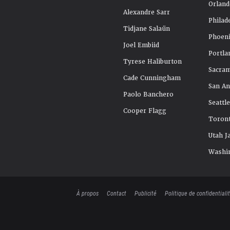
Orland
Alexandre Sarr
Philad
Tidjane Salaün
Phoeni
Joel Embiid
Portla
Tyrese Haliburton
Sacra
Cade Cunningham
San An
Paolo Banchero
Seattl
Cooper Flagg
Toront
Utah J
Washi
À propos
Contact
Publicité
Politique de confidentiali