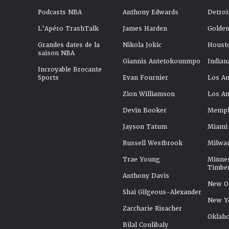
Podcasts NBA
Anthony Edwards
Detroi
L'Apéro TrashTalk
James Harden
Golden
Grandes dates de la
Nikola Jokic
Houst
saison NBA
Giannis Antetokounmpo
Indian
Incroyable Brocante
Sports
Evan Fournier
Los An
Zion Williamson
Los An
Devin Booker
Memphi
Jayson Tatum
Miami
Russell Westbrook
Milwa
Trae Young
Minne
Timbe
Anthony Davis
New Or
Shai Gilgeous-Alexander
New Y
Zaccharie Risacher
Oklah
Bilal Coulibaly