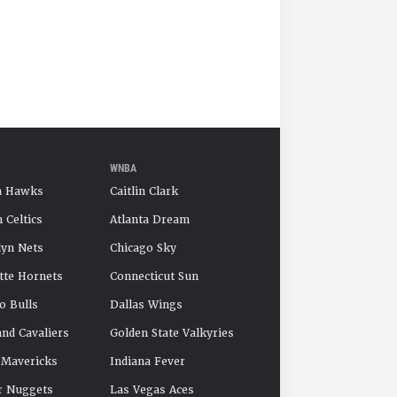
WNBA
a Hawks
Caitlin Clark
 Celtics
Atlanta Dream
yn Nets
Chicago Sky
tte Hornets
Connecticut Sun
o Bulls
Dallas Wings
and Cavaliers
Golden State Valkyries
 Mavericks
Indiana Fever
r Nuggets
Las Vegas Aces