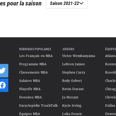
es
pour la saison
Saison 2021-22
RUBRIQUES POPULAIRES
JOUEURS
ÉQUIPES
Les Français en NBA
Victor Wembanyama
Atlant
Programme NBA
LeBron James
Boston
Classements NBA
Stephen Curry
Brookl
Salaires NBA
Rudy Gobert
Charlo
Playoffs NBA
Kevin Durant
Chicag
Dossiers NBA
Ja Morant
Clevel
Encyclopédie TrashTalk
Kyrie Irving
Dallas
Équipes NBA
Luka Doncic
Denve