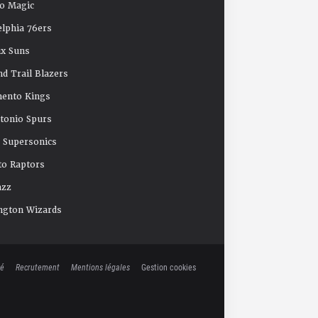
o Magic
elphia 76ers
x Suns
nd Trail Blazers
mento Kings
tonio Spurs
e Supersonics
o Raptors
azz
ngton Wizards
té
Recrutement
Mentions légales
Gestion cookies