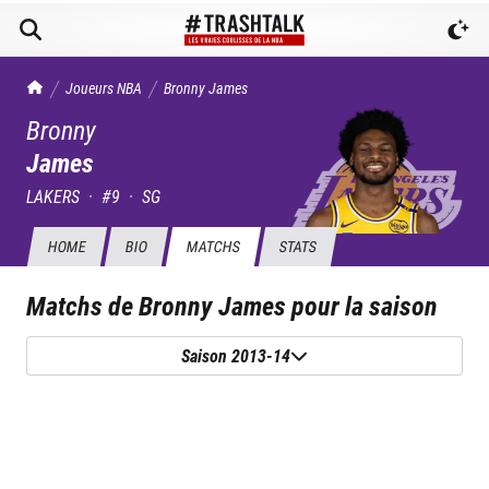
TrashTalk Actu NBA
Joueurs NBA
Bronny
James
Bronny
James
LAKERS
·
#
9
·
SG
HOME
BIO
MATCHS
STATS
Matchs de
Bronny James
pour la saison
Saison 2013-14