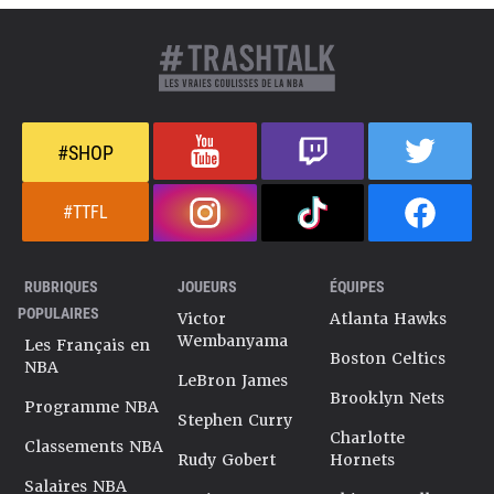
#SHOP
#TTFL
RUBRIQUES
JOUEURS
ÉQUIPES
POPULAIRES
Victor
Atlanta Hawks
Wembanyama
Les Français en
Boston Celtics
NBA
LeBron James
Brooklyn Nets
Programme NBA
Stephen Curry
Charlotte
Classements NBA
Rudy Gobert
Hornets
Salaires NBA