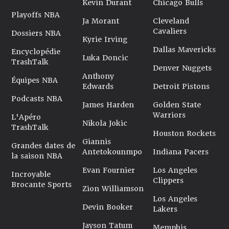
Kevin Durant
Chicago Bulls
Playoffs NBA
Ja Morant
Cleveland
Cavaliers
Dossiers NBA
Kyrie Irving
Dallas Mavericks
Encyclopédie
Luka Doncic
TrashTalk
Denver Nuggets
Anthony
Équipes NBA
Edwards
Detroit Pistons
Podcasts NBA
James Harden
Golden State
Warriors
L'Apéro
Nikola Jokic
TrashTalk
Houston Rockets
Giannis
Grandes dates de
Antetokounmpo
Indiana Pacers
la saison NBA
Evan Fournier
Los Angeles
Incroyable
Clippers
Brocante Sports
Zion Williamson
Los Angeles
Devin Booker
Lakers
Jayson Tatum
Memphis