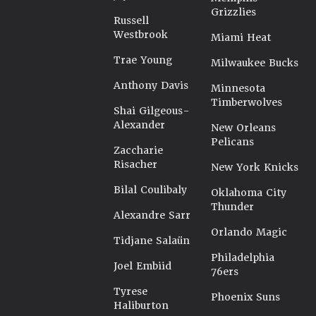
Grizzlies
Russell
Westbrook
Miami Heat
Trae Young
Milwaukee Bucks
Anthony Davis
Minnesota
Timberwolves
Shai Gilgeous-
Alexander
New Orleans
Pelicans
Zaccharie
Risacher
New York Knicks
Bilal Coulibaly
Oklahoma City
Thunder
Alexandre Sarr
Orlando Magic
Tidjane Salaün
Philadelphia
Joel Embiid
76ers
Tyrese
Phoenix Suns
Haliburton