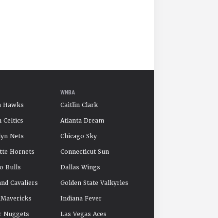
WNBA
a Hawks
Caitlin Clark
 Celtics
Atlanta Dream
yn Nets
Chicago Sky
tte Hornets
Connecticut Sun
o Bulls
Dallas Wings
and Cavaliers
Golden State Valkyries
 Mavericks
Indiana Fever
r Nuggets
Las Vegas Aces