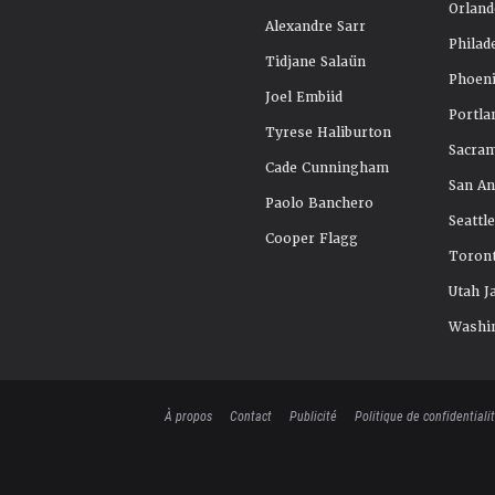
Orland
Alexandre Sarr
Philad
Tidjane Salaün
Phoeni
Joel Embiid
Portla
Tyrese Haliburton
Sacra
Cade Cunningham
San An
Paolo Banchero
Seattl
Cooper Flagg
Toront
Utah J
Washi
À propos
Contact
Publicité
Politique de confidentiali