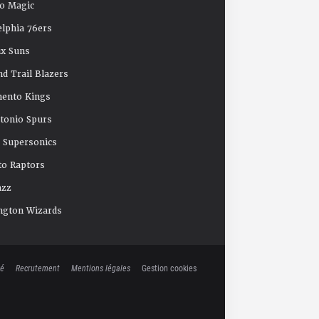
o Magic
elphia 76ers
x Suns
nd Trail Blazers
mento Kings
tonio Spurs
e Supersonics
o Raptors
azz
ngton Wizards
té
Recrutement
Mentions légales
Gestion cookies