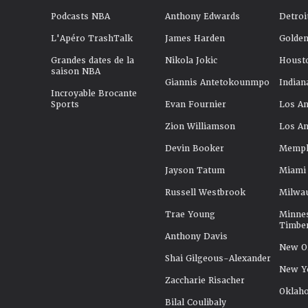
Podcasts NBA
Anthony Edwards
Detroi
L'Apéro TrashTalk
James Harden
Golden
Grandes dates de la
Nikola Jokic
Houst
saison NBA
Giannis Antetokounmpo
Indian
Incroyable Brocante
Sports
Evan Fournier
Los An
Zion Williamson
Los An
Devin Booker
Memphi
Jayson Tatum
Miami
Russell Westbrook
Milwa
Trae Young
Minne
Timbe
Anthony Davis
New Or
Shai Gilgeous-Alexander
New Y
Zaccharie Risacher
Oklah
Bilal Coulibaly