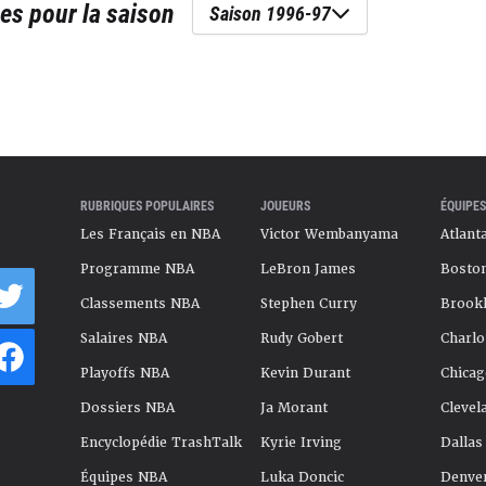
es
pour la saison
Saison 1996-97
RUBRIQUES POPULAIRES
JOUEURS
ÉQUIPES
Les Français en NBA
Victor Wembanyama
Atlant
Programme NBA
LeBron James
Boston
Classements NBA
Stephen Curry
Brookl
Salaires NBA
Rudy Gobert
Charlo
Playoffs NBA
Kevin Durant
Chicag
Dossiers NBA
Ja Morant
Clevel
Encyclopédie TrashTalk
Kyrie Irving
Dallas
Équipes NBA
Luka Doncic
Denve