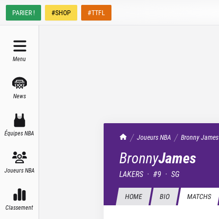
PARIER !
#SHOP
#TTFL
Menu
News
Équipes NBA
TrashTalk Actu NBA
Joueurs NBA
Bronny
James
Bronny
James
Joueurs NBA
LAKERS
·
#
9
·
SG
HOME
BIO
MATCHS
Classement