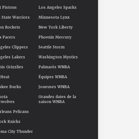
t Pistons
Los Angeles Sparks
 State Warriors
Minnesota Lynx
on Rockets
New York Liberty
a Pacers
Phoenix Mercury
geles Clippers
Seattle Storm
geles Lakers
Washington Mystics
s Grizzlies
Palmarès WNBA
 Heat
Équipes WNBA
ukee Bucks
Joueuses WNBA
sota
Grandes dates de la
rwolves
saison WNBA
leans Pelicans
ork Knicks
oma City Thunder