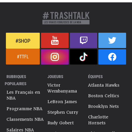
#SHOP
#TTFL
RUBRIQUES
JOUEURS
ÉQUIPES
POPULAIRES
Victor
Atlanta Hawks
Wembanyama
Les Français en
Boston Celtics
NBA
LeBron James
Brooklyn Nets
Programme NBA
Stephen Curry
Charlotte
Classements NBA
Rudy Gobert
Hornets
Salaires NBA