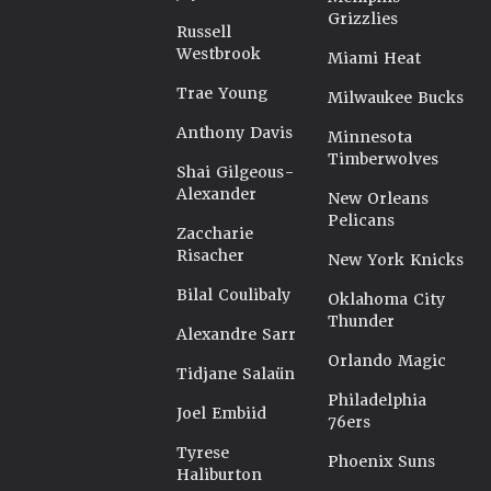
Grizzlies
Russell
Westbrook
Miami Heat
Trae Young
Milwaukee Bucks
Anthony Davis
Minnesota
Timberwolves
Shai Gilgeous-
Alexander
New Orleans
Pelicans
Zaccharie
Risacher
New York Knicks
Bilal Coulibaly
Oklahoma City
Thunder
Alexandre Sarr
Orlando Magic
Tidjane Salaün
Philadelphia
Joel Embiid
76ers
Tyrese
Phoenix Suns
Haliburton