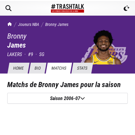
TrashTalk Actu NBA
Joueurs NBA
Bronny
James
Bronny
James
LAKERS
·
#
9
·
SG
HOME
BIO
MATCHS
STATS
Matchs de
Bronny James
pour la saison
Saison 2006-07