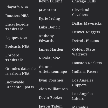
Kevin Durant
Chicago Bulls
Playoffs NBA
Ja Morant
Cleveland
Cavaliers
Dossiers NBA
Kyrie Irving
Dallas Mavericks
Encyclopédie
Luka Doncic
TrashTalk
Denver Nuggets
Anthony
Équipes NBA
Edwards
Detroit Pistons
Podcasts NBA
James Harden
Golden State
Warriors
L'Apéro
Nikola Jokic
TrashTalk
Houston Rockets
Giannis
Grandes dates de
Antetokounmpo
Indiana Pacers
la saison NBA
Evan Fournier
Los Angeles
Incroyable
Clippers
Brocante Sports
Zion Williamson
Los Angeles
Devin Booker
Lakers
Jayson Tatum
Memphis