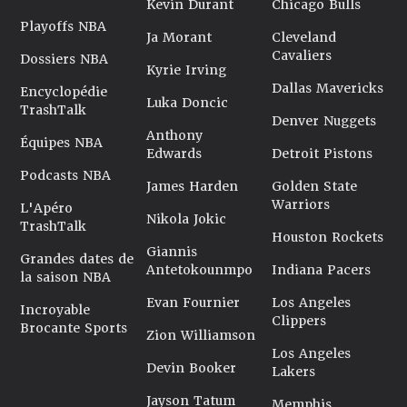
Kevin Durant
Chicago Bulls
Playoffs NBA
Ja Morant
Cleveland
Cavaliers
Dossiers NBA
Kyrie Irving
Dallas Mavericks
Encyclopédie
Luka Doncic
TrashTalk
Denver Nuggets
Anthony
Équipes NBA
Edwards
Detroit Pistons
Podcasts NBA
James Harden
Golden State
Warriors
L'Apéro
Nikola Jokic
TrashTalk
Houston Rockets
Giannis
Grandes dates de
Antetokounmpo
Indiana Pacers
la saison NBA
Evan Fournier
Los Angeles
Incroyable
Clippers
Brocante Sports
Zion Williamson
Los Angeles
Devin Booker
Lakers
Jayson Tatum
Memphis