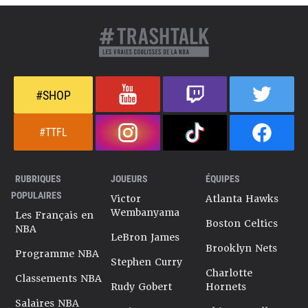
#SHOP
#TTFL
RUBRIQUES
JOUEURS
ÉQUIPES
POPULAIRES
Victor
Atlanta Hawks
Wembanyama
Les Français en
Boston Celtics
NBA
LeBron James
Brooklyn Nets
Programme NBA
Stephen Curry
Charlotte
Classements NBA
Rudy Gobert
Hornets
Salaires NBA