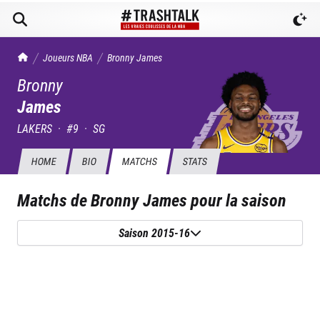
TrashTalk Actu NBA
Joueurs NBA
Bronny
James
Bronny
James
LAKERS
·
#
9
·
SG
HOME
BIO
MATCHS
STATS
Matchs de
Bronny James
pour la saison
Saison 2015-16