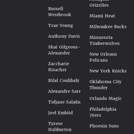
Grizzlies
Russell
Westbrook
Miami Heat
Trae Young
Milwaukee Bucks
Anthony Davis
Minnesota
Timberwolves
Shai Gilgeous-
Alexander
New Orleans
Pelicans
Zaccharie
Risacher
New York Knicks
Bilal Coulibaly
Oklahoma City
Thunder
Alexandre Sarr
Orlando Magic
Tidjane Salaün
Philadelphia
Joel Embiid
76ers
Tyrese
Phoenix Suns
Haliburton