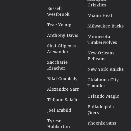
Grizzlies
Russell
Westbrook
Miami Heat
Trae Young
Milwaukee Bucks
Anthony Davis
Minnesota
Timberwolves
Shai Gilgeous-
Alexander
New Orleans
Pelicans
Zaccharie
Risacher
New York Knicks
Bilal Coulibaly
Oklahoma City
Thunder
Alexandre Sarr
Orlando Magic
Tidjane Salaün
Philadelphia
Joel Embiid
76ers
Tyrese
Phoenix Suns
Haliburton