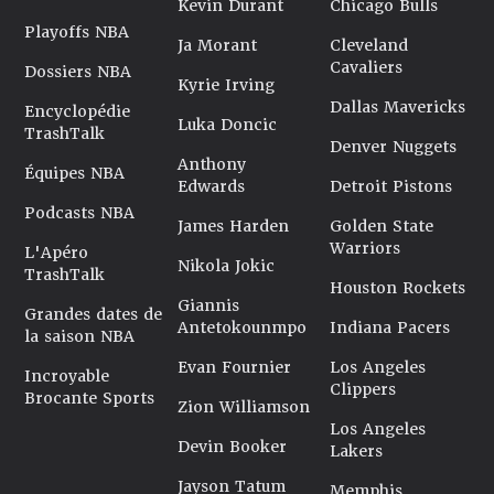
Kevin Durant
Chicago Bulls
Playoffs NBA
Ja Morant
Cleveland
Cavaliers
Dossiers NBA
Kyrie Irving
Dallas Mavericks
Encyclopédie
Luka Doncic
TrashTalk
Denver Nuggets
Anthony
Équipes NBA
Edwards
Detroit Pistons
Podcasts NBA
James Harden
Golden State
Warriors
L'Apéro
Nikola Jokic
TrashTalk
Houston Rockets
Giannis
Grandes dates de
Antetokounmpo
Indiana Pacers
la saison NBA
Evan Fournier
Los Angeles
Incroyable
Clippers
Brocante Sports
Zion Williamson
Los Angeles
Devin Booker
Lakers
Jayson Tatum
Memphis