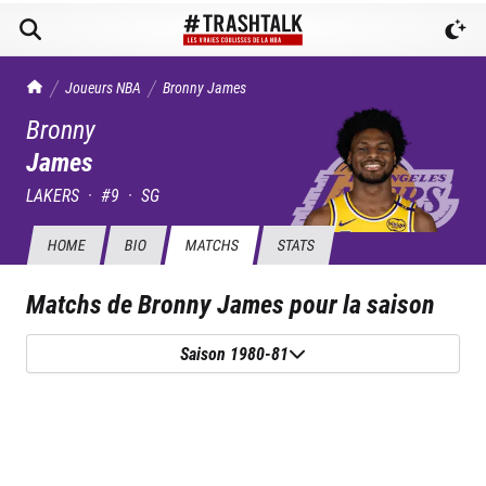
TrashTalk Actu NBA
Joueurs NBA
Bronny
James
Bronny
James
LAKERS
·
#
9
·
SG
HOME
BIO
MATCHS
STATS
Matchs de
Bronny James
pour la saison
Saison 1980-81