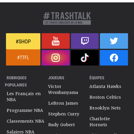
#SHOP
#TTFL
RUBRIQUES
JOUEURS
ÉQUIPES
POPULAIRES
Victor
Atlanta Hawks
Wembanyama
Les Français en
Boston Celtics
NBA
LeBron James
Brooklyn Nets
Programme NBA
Stephen Curry
Charlotte
Classements NBA
Rudy Gobert
Hornets
Salaires NBA