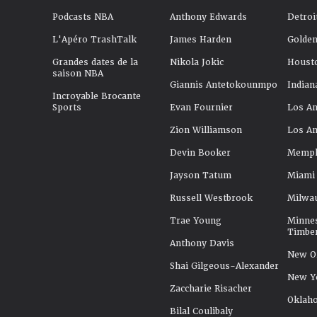
Podcasts NBA
Anthony Edwards
Detroi
L'Apéro TrashTalk
James Harden
Golden
Grandes dates de la
Nikola Jokic
Houst
saison NBA
Giannis Antetokounmpo
Indian
Incroyable Brocante
Sports
Evan Fournier
Los An
Zion Williamson
Los An
Devin Booker
Memphi
Jayson Tatum
Miami
Russell Westbrook
Milwa
Trae Young
Minne
Timbe
Anthony Davis
New Or
Shai Gilgeous-Alexander
New Y
Zaccharie Risacher
Oklah
Bilal Coulibaly