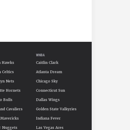
WNBA
a Hawks
Caitlin Clark
 Celtics
Atlanta Dream
yn Nets
Chicago Sky
tte Hornets
Connecticut Sun
o Bulls
Dallas Wings
and Cavaliers
Golden State Valkyries
 Mavericks
Indiana Fever
r Nuggets
Las Vegas Aces