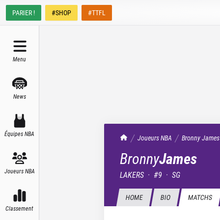
PARIER !
#SHOP
#TTFL
Menu
News
Équipes NBA
TrashTalk Actu NBA
Joueurs NBA
Bronny
James
Bronny
James
Joueurs NBA
LAKERS
·
#
9
·
SG
HOME
BIO
MATCHS
Classement