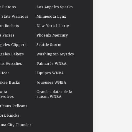
t Pistons
Los Angeles Sparks
 State Warriors
Minnesota Lynx
on Rockets
New York Liberty
a Pacers
Phoenix Mercury
geles Clippers
Seattle Storm
geles Lakers
Washington Mystics
s Grizzlies
Palmarès WNBA
 Heat
Équipes WNBA
ukee Bucks
Joueuses WNBA
sota
Grandes dates de la
rwolves
saison WNBA
leans Pelicans
ork Knicks
oma City Thunder