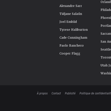
Orland
Alexandre Sarr
Philad
Tidjane Salaün
Phoeni
Joel Embiid
Portla
Tyrese Haliburton
Sacra
Cade Cunningham
San An
Paolo Banchero
Seattl
Cooper Flagg
Toront
Utah J
Washi
À propos
Contact
Publicité
Politique de confidentiali