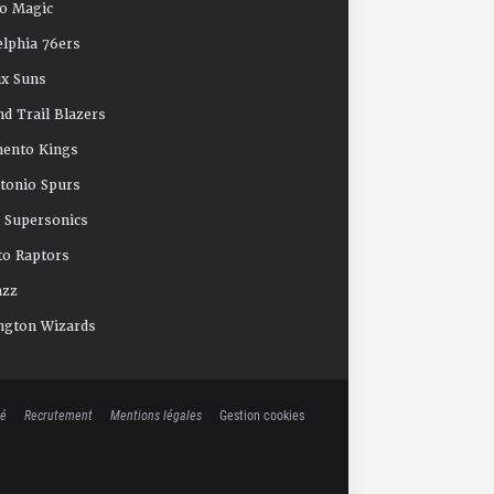
o Magic
elphia 76ers
x Suns
nd Trail Blazers
mento Kings
tonio Spurs
e Supersonics
o Raptors
azz
ngton Wizards
té
Recrutement
Mentions légales
Gestion cookies