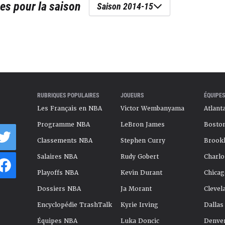
es
pour la saison
Saison 2014-15
RUBRIQUES POPULAIRES
JOUEURS
ÉQUIPES
Les Français en NBA
Victor Wembanyama
Atlant
Programme NBA
LeBron James
Boston
Classements NBA
Stephen Curry
Brookl
Salaires NBA
Rudy Gobert
Charlo
Playoffs NBA
Kevin Durant
Chicag
Dossiers NBA
Ja Morant
Clevel
Encyclopédie TrashTalk
Kyrie Irving
Dallas
Équipes NBA
Luka Doncic
Denve