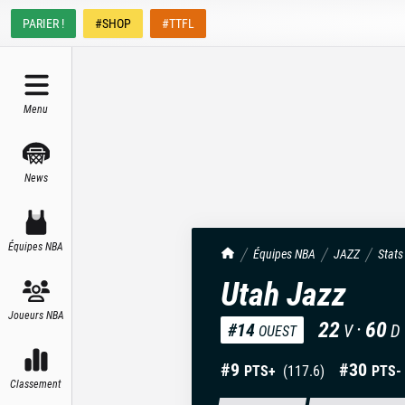
PARIER !
#SHOP
#TTFL
Menu
News
Équipes NBA
TrashTalk Actu NBA
Équipes NBA
JAZZ
Stats
Utah Jazz
Joueurs NBA
22
·
60
#
14
V
D
OUEST
#
9
#
30
PTS+
(
117.6
)
PTS-
Classement