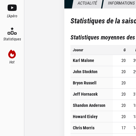
ACTUALITÉ
INFORMATIONS
L'Apéro
Statistiques de la sai
Statistiques moyennes des
Statistiques
Joueur
G
Karl Malone
20
3
Hot
John Stockton
20
2
Bryon Russell
20
Jeff Hornacek
20
3
Shandon Anderson
20
1
Howard Eisley
20
1
Chris Morris
17
1