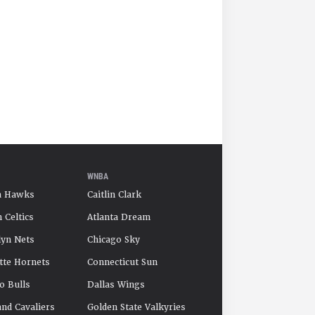
WNBA
a Hawks
Caitlin Clark
 Celtics
Atlanta Dream
yn Nets
Chicago Sky
tte Hornets
Connecticut Sun
o Bulls
Dallas Wings
and Cavaliers
Golden State Valkyries