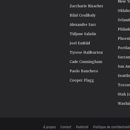
New Y
Zaccharie Risacher
Oklah
Bilal Coulibaly
Orland
Alexandre Sarr
Philad
Tidjane Salaün
Phoeni
Joel Embiid
Portla
Tyrese Haliburton
Sacra
Cade Cunningham
San An
Paolo Banchero
Seattl
Cooper Flagg
Toront
Utah J
Washi
À propos
Contact
Publicité
Politique de confidentiali