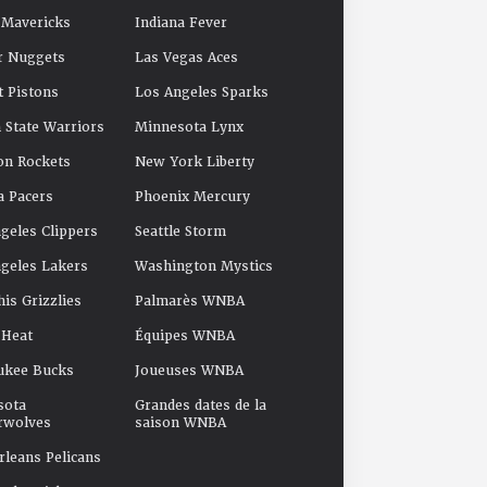
 Mavericks
Indiana Fever
r Nuggets
Las Vegas Aces
t Pistons
Los Angeles Sparks
 State Warriors
Minnesota Lynx
on Rockets
New York Liberty
a Pacers
Phoenix Mercury
geles Clippers
Seattle Storm
geles Lakers
Washington Mystics
s Grizzlies
Palmarès WNBA
 Heat
Équipes WNBA
ukee Bucks
Joueuses WNBA
sota
Grandes dates de la
rwolves
saison WNBA
leans Pelicans