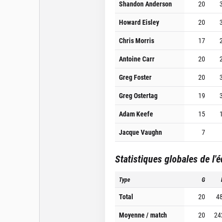
Shandon Anderson
20
Howard Eisley
20
Chris Morris
17
Antoine Carr
20
Greg Foster
20
Greg Ostertag
19
Adam Keefe
15
Jacque Vaughn
7
Statistiques globales de l'
Type
G
Total
20
4
Moyenne / match
20
24