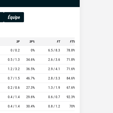
Équipe
3P
3P%
FT
FT%
To
Pf
TTFL
0 / 0.2
0%
6.5 / 8.3
78.8%
3
3.5
43.05
0.5 / 1.3
34.6%
2.6 / 3.6
71.8%
2.4
2.7
22.2
1.2 / 3.2
36.5%
2.9 / 4.1
71.6%
0.9
2.5
17.6
0.7 / 1.5
46.7%
2.8 / 3.3
84.6%
1.6
2.6
16.8
0.2 / 0.6
27.3%
1.3 / 1.9
67.6%
1.5
1.5
10.15
0.4 / 1.4
29.6%
0.6 / 0.7
92.3%
1.6
2.1
9.3
0.4 / 1.4
30.4%
0.8 / 1.2
70%
0.5
2.2
7.06