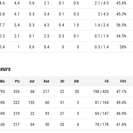
4.6
4.4
0.6
2.1
0.1
0.6
2.1 / 4.5
45.6%
6.8
4.1
0.3
3.4
0.1
0.3
2 / 4.3
45.3%
7.7
3.4
0.3
4.3
0.4
1.9
1.4 / 2.4
56.5%
0.3
2.1
0.1
2.3
0.3
0.1
0.7 / 1.9
34.5%
3.4
1
0.6
0.4
0
0
0.3 / 1.4
20%
ueurs
Min
Pts
Ast
Reb
Stl
Blk
FG
FG%
795
526
68
217
22
20
198 / 420
47.1%
596
222
155
60
31
3
81 / 164
49.4%
699
219
22
93
21
5
69 / 147
46.9%
636
217
64
50
20
4
74 / 178
41.6%