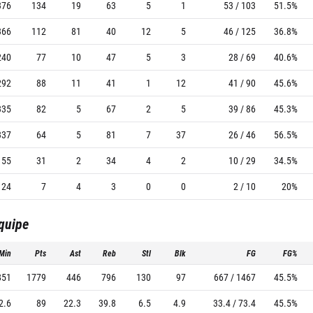
376
134
19
63
5
1
53 / 103
51.5%
366
112
81
40
12
5
46 / 125
36.8%
240
77
10
47
5
3
28 / 69
40.6%
292
88
11
41
1
12
41 / 90
45.6%
335
82
5
67
2
5
39 / 86
45.3%
337
64
5
81
7
37
26 / 46
56.5%
155
31
2
34
4
2
10 / 29
34.5%
24
7
4
3
0
0
2 / 10
20%
équipe
Min
Pts
Ast
Reb
Stl
Blk
FG
FG%
851
1779
446
796
130
97
667 / 1467
45.5%
2.6
89
22.3
39.8
6.5
4.9
33.4 / 73.4
45.5%