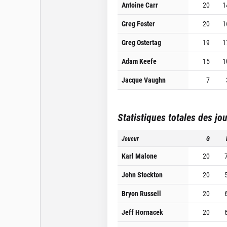
Antoine Carr
20
1
Greg Foster
20
1
Greg Ostertag
19
1
Adam Keefe
15
1
Jacque Vaughn
7
Statistiques totales des jo
Joueur
G
Karl Malone
20
John Stockton
20
Bryon Russell
20
Jeff Hornacek
20