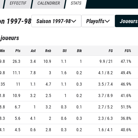
EFFECTIF
CALENDRIER
STATS
son
1997-98
Saison 1997-98
Playoffs
Joueurs
 joueurs
Min
Pts
Ast
Reb
Stl
Blk
FG
FG%
9.8
26.3
3.4
10.9
1.1
1
9.9 / 21
47.1%
9.8
11.1
7.8
3
1.6
0.2
4.1 / 8.2
49.4%
35
11
1.1
4.7
1.1
0.3
3.5 / 7.4
46.9%
1.8
10.9
3.2
2.5
1
0.2
3.7 / 8.9
41.6%
8.8
6.7
1
3.2
0.3
0.1
2.7 / 5.2
51.5%
8.3
5.6
4.1
2
0.6
0.3
2.3 / 6.3
36.8%
4.1
4.5
0.6
2.8
0.3
0.2
1.6 / 4.1
40.6%