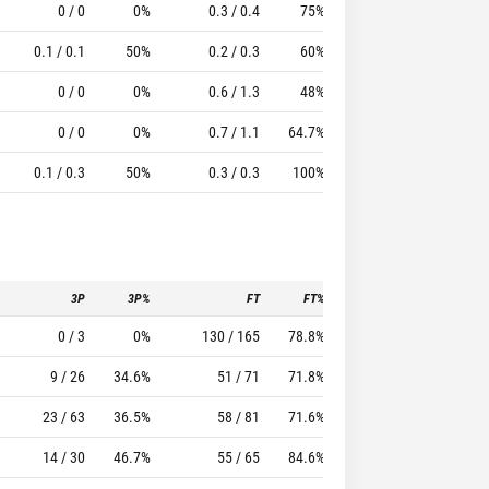
0 / 0
0%
0.3 / 0.4
75%
0.5
3.2
7
0.1 / 0.1
50%
0.2 / 0.3
60%
0.9
2.8
6.8
0 / 0
0%
0.6 / 1.3
48%
0.6
2.7
9.84
0 / 0
0%
0.7 / 1.1
64.7%
0.2
1.2
4.4
0.1 / 0.3
50%
0.3 / 0.3
100%
0.6
0
0.86
3P
3P%
FT
FT%
To
Pf
0 / 3
0%
130 / 165
78.8%
60
69
9 / 26
34.6%
51 / 71
71.8%
48
54
23 / 63
36.5%
58 / 81
71.6%
17
49
14 / 30
46.7%
55 / 65
84.6%
32
51