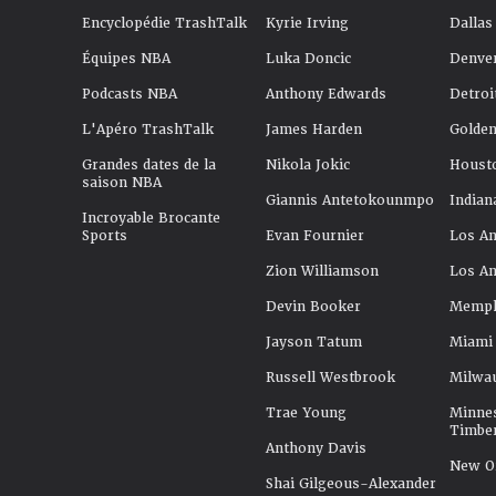
Encyclopédie TrashTalk
Kyrie Irving
Dallas
Équipes NBA
Luka Doncic
Denve
Podcasts NBA
Anthony Edwards
Detroi
L'Apéro TrashTalk
James Harden
Golden
Grandes dates de la
Nikola Jokic
Houst
saison NBA
Giannis Antetokounmpo
Indian
Incroyable Brocante
Sports
Evan Fournier
Los An
Zion Williamson
Los An
Devin Booker
Memphi
Jayson Tatum
Miami
Russell Westbrook
Milwa
Trae Young
Minne
Timbe
Anthony Davis
New Or
Shai Gilgeous-Alexander