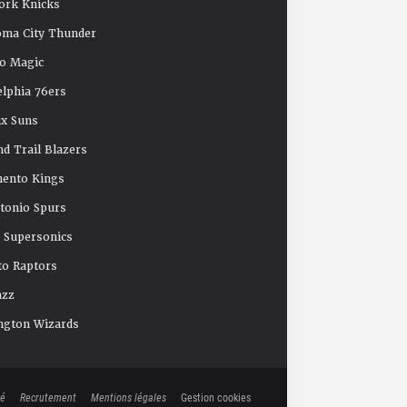
ork Knicks
oma City Thunder
o Magic
elphia 76ers
x Suns
nd Trail Blazers
mento Kings
tonio Spurs
e Supersonics
o Raptors
azz
ngton Wizards
té
Recrutement
Mentions légales
Gestion cookies