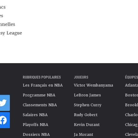
ncs
es
nnelles
asy League
RUBRIQUES POPULAIRES
JOUEURS
ÉQUIPES
Les Français en NBA
Victor Wembanyama
Atlant
Programme NBA
LeBron James
Boston
Classements NBA
Stephen Curry
Brookl
Salaires NBA
Rudy Gobert
Charlo
Playoffs NBA
Kevin Durant
Chicag
Dossiers NBA
Ja Morant
Clevel