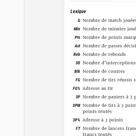
Lexique
G
Nombre de match jouée
Min
Nombre de minutes joué
Pts
Nombre de points marq
Ast
Nombre de passes décis
Reb
Nombre de rebonds
Stl
Nombre d’interceptions
Blk
Nombre de contres
FG
Nombre de tirs réussis 
FG%
Adresse au tir
3P
Nombre de paniers à 3 p
3PM
Nombre de tirs à 3 point
points tentés
3P%
Adresse à 3 points
FT
Nombre de lancers franc
francs tentés