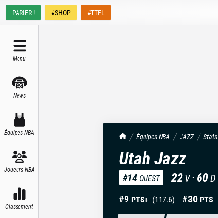
PARIER !
#SHOP
#TTFL
Menu
News
Équipes NBA
TrashTalk Actu NBA
Équipes NBA
JAZZ
Stats
Utah Jazz
Joueurs NBA
22
·
60
#
14
V
D
OUEST
#
9
#
30
PTS+
(
117.6
)
PTS-
Classement