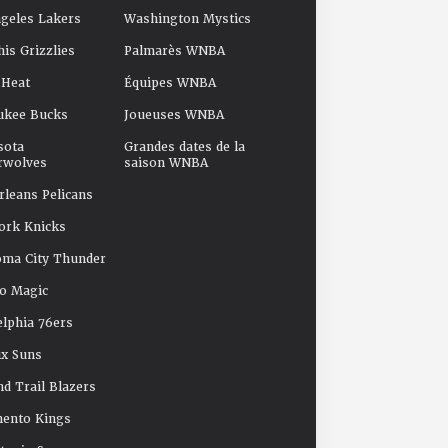
geles Lakers
Washington Mystics
s Grizzlies
Palmarès WNBA
 Heat
Équipes WNBA
ukee Bucks
Joueuses WNBA
sota
Grandes dates de la
rwolves
saison WNBA
leans Pelicans
ork Knicks
oma City Thunder
o Magic
elphia 76ers
x Suns
nd Trail Blazers
mento Kings