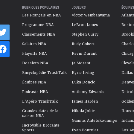
RUBRIQUES POPULAIRES
JOUEURS
ÉQUIPES
Les Français en NBA
Victor Wembanyama
Atlant
Programme NBA
LeBron James
Boston
Classements NBA
Stephen Curry
Brookl
Salaires NBA
Rudy Gobert
Charlo
Playoffs NBA
Kevin Durant
Chicag
Dossiers NBA
Ja Morant
Clevel
Encyclopédie TrashTalk
Kyrie Irving
Dallas
Équipes NBA
Luka Doncic
Denve
Podcasts NBA
Anthony Edwards
Detroi
L'Apéro TrashTalk
James Harden
Golden
Grandes dates de la
Nikola Jokic
Houst
saison NBA
Giannis Antetokounmpo
Indian
Incroyable Brocante
Sports
Evan Fournier
Los An