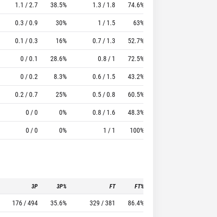
1.1 / 2.7
38.5%
1.3 / 1.8
74.6%
1.1
2
11.51
0.3 / 0.9
30%
1 / 1.5
63%
0.8
2.4
11.17
0.1 / 0.3
16%
0.7 / 1.3
52.7%
0.9
1.8
6.95
0 / 0.1
28.6%
0.8 / 1
72.5%
0.8
1.6
5.24
0 / 0.2
8.3%
0.6 / 1.5
43.2%
0.6
2
7.54
0.2 / 0.7
25%
0.5 / 0.8
60.5%
1.2
1.2
4.7
0 / 0
0%
0.8 / 1.6
48.3%
0.5
2.1
4.17
0 / 0
0%
1 / 1
100%
0
0
5
3P
3P%
FT
FT%
To
Pf
176 / 494
35.6%
329 / 381
86.4%
192
144