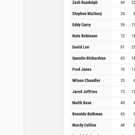
Zach Randolph
69
2
Stephon Marbury
24
Eddy Curry
59
1
Nate Robinson
72
1
David Lee
81
2
Quentin Richardson
65
1
Fred Jones
70
1
Wilson Chandler
35
Jared Jeffries
73
1
Malik Rose
49
Renaldo Balkman
65
Mardy Collins
46