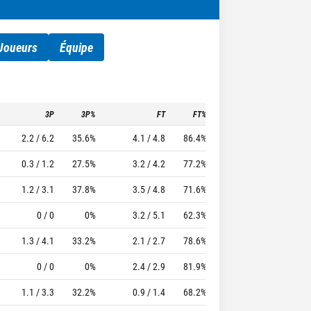
Joueurs
Équipe
3P
3P%
FT
FT%
To
Pf
TTFL
2.2 / 6.2
35.6%
4.1 / 4.8
86.4%
2.4
1.8
25.5
0.3 / 1.2
27.5%
3.2 / 4.2
77.2%
2.7
2.8
28.86
1.2 / 3.1
37.8%
3.5 / 4.8
71.6%
2
2.4
19.54
0 / 0
0%
3.2 / 5.1
62.3%
2.1
2.7
19.14
1.3 / 4.1
33.2%
2.1 / 2.7
78.6%
1.4
2.6
16.65
0 / 0
0%
2.4 / 2.9
81.9%
1.2
2.6
23.4
1.1 / 3.3
32.2%
0.9 / 1.4
68.2%
1.1
2.4
11.49