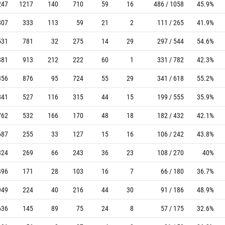
247
1217
140
710
59
16
486 / 1058
45.9%
807
333
113
59
21
2
111 / 265
41.9%
531
781
32
275
14
29
297 / 544
54.6%
881
913
212
222
60
1
331 / 782
42.3%
356
876
95
724
55
29
341 / 618
55.2%
841
527
116
315
44
15
199 / 555
35.9%
762
532
166
170
48
18
182 / 432
42.1%
687
255
33
127
15
16
106 / 242
43.8%
324
269
66
243
36
23
108 / 270
40%
496
171
28
103
16
7
66 / 180
36.7%
949
224
40
216
44
30
91 / 186
48.9%
636
145
89
75
24
8
57 / 175
32.6%