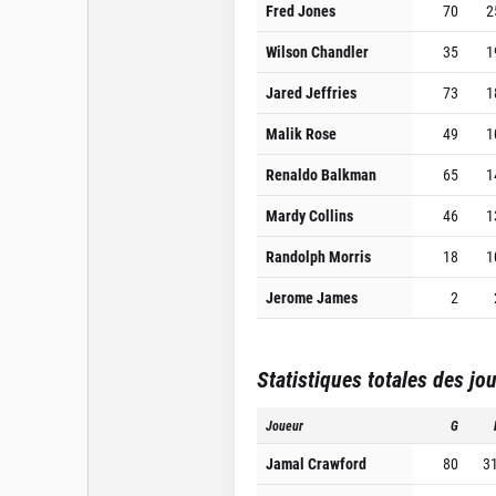
Fred Jones
70
2
Wilson Chandler
35
1
Jared Jeffries
73
1
Malik Rose
49
1
Renaldo Balkman
65
1
Mardy Collins
46
1
Randolph Morris
18
1
Jerome James
2
Statistiques totales des jo
Joueur
G
Jamal Crawford
80
3