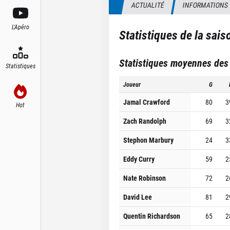
ACTUALITÉ
INFORMATIONS
L'Apéro
Statistiques de la sai
Statistiques moyennes des
Statistiques
Joueur
G
Jamal Crawford
80
3
Hot
Zach Randolph
69
3
Stephon Marbury
24
3
Eddy Curry
59
2
Nate Robinson
72
2
David Lee
81
2
Quentin Richardson
65
2