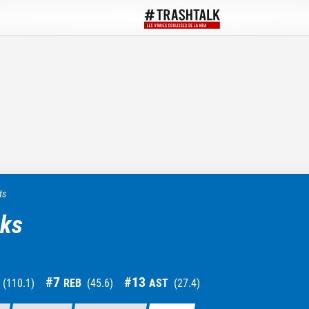
ts
cks
#
7
#
13
(
110.1
)
REB
(
45.6
)
AST
(
27.4
)