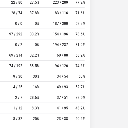
22 / 80
27.5%
223 / 289
77.2%
186
194
28 / 74
37.8%
83 / 116
71.6%
48
57
0 / 0
0%
187 / 300
62.3%
126
157
97 / 292
33.2%
154 / 196
78.6%
103
186
0 / 2
0%
194 / 237
81.9%
97
210
69 / 214
32.2%
60 / 88
68.2%
69
153
74 / 192
38.5%
94 / 126
74.6%
78
140
9 / 30
30%
34 / 54
63%
27
83
4 / 25
16%
49 / 93
52.7%
64
132
2 / 7
28.6%
37 / 51
72.5%
40
80
1 / 12
8.3%
41 / 95
43.2%
37
132
8 / 32
25%
23 / 38
60.5%
56
56