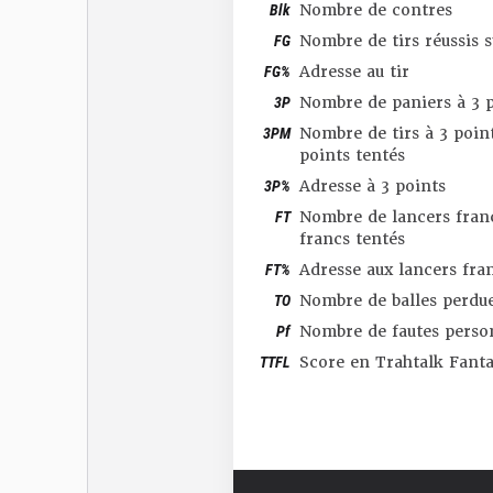
Blk
Nombre de contres
FG
Nombre de tirs réussis 
FG%
Adresse au tir
3P
Nombre de paniers à 3 p
3PM
Nombre de tirs à 3 point
points tentés
3P%
Adresse à 3 points
FT
Nombre de lancers franc
francs tentés
FT%
Adresse aux lancers fra
TO
Nombre de balles perdu
Pf
Nombre de fautes perso
TTFL
Score en Trahtalk Fant