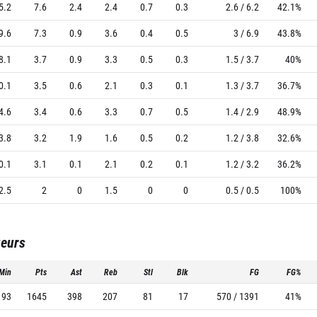
5.2
7.6
2.4
2.4
0.7
0.3
2.6 / 6.2
42.1%
9.6
7.3
0.9
3.6
0.4
0.5
3 / 6.9
43.8%
8.1
3.7
0.9
3.3
0.5
0.3
1.5 / 3.7
40%
0.1
3.5
0.6
2.1
0.3
0.1
1.3 / 3.7
36.7%
4.6
3.4
0.6
3.3
0.7
0.5
1.4 / 2.9
48.9%
3.8
3.2
1.9
1.6
0.5
0.2
1.2 / 3.8
32.6%
0.1
3.1
0.1
2.1
0.2
0.1
1.2 / 3.2
36.2%
2.5
2
0
1.5
0
0
0.5 / 0.5
100%
ueurs
Min
Pts
Ast
Reb
Stl
Blk
FG
FG%
193
1645
398
207
81
17
570 / 1391
41%