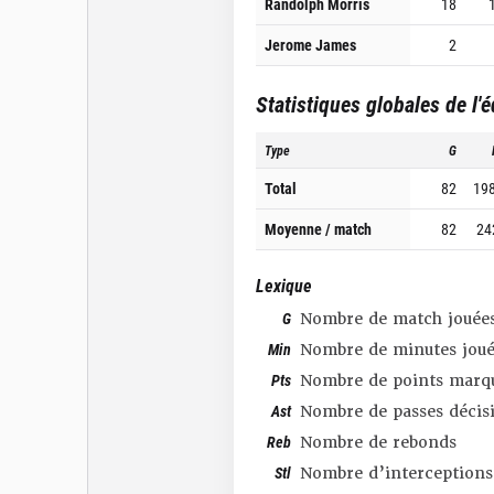
Randolph Morris
18
Jerome James
2
Statistiques globales de l'
Type
G
Total
82
19
Moyenne / match
82
24
Lexique
G
Nombre de match jouée
Min
Nombre de minutes joué
Pts
Nombre de points marq
Ast
Nombre de passes décis
Reb
Nombre de rebonds
Stl
Nombre d’interceptions