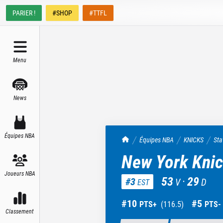
PARIER !
#SHOP
#TTFL
Menu
News
Équipes NBA
TrashTalk Actu NBA
Équipes NBA
KNICKS
Sta
New York Kni
Joueurs NBA
53
·
29
#
3
V
D
EST
#
10
#
5
PTS+
(
116.5
)
PTS-
Classement