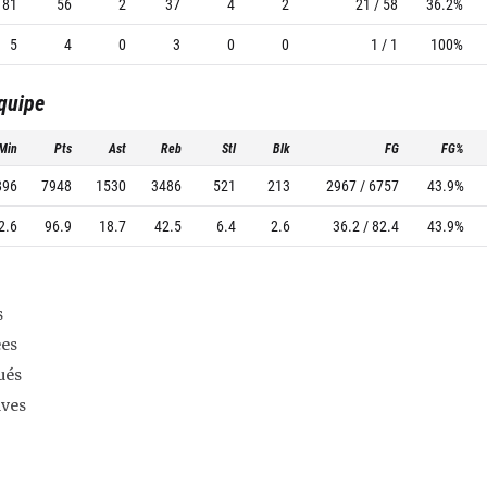
181
56
2
37
4
2
21 / 58
36.2%
5
4
0
3
0
0
1 / 1
100%
équipe
Min
Pts
Ast
Reb
Stl
Blk
FG
FG%
896
7948
1530
3486
521
213
2967 / 6757
43.9%
2.6
96.9
18.7
42.5
6.4
2.6
36.2 / 82.4
43.9%
s
es
ués
ives