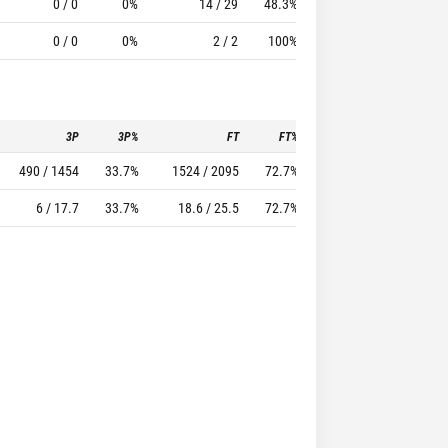
0 / 0
0%
14 / 29
48.3%
9
37
0 / 0
0%
2 / 2
100%
0
0
3P
3P%
FT
FT%
To
Pf
490 / 1454
33.7%
1524 / 2095
72.7%
1132
1761
6 / 17.7
33.7%
18.6 / 25.5
72.7%
13.8
21.5