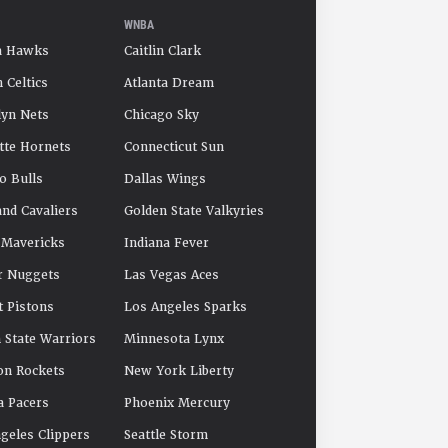
WNBA
a Hawks
Caitlin Clark
 Celtics
Atlanta Dream
yn Nets
Chicago Sky
tte Hornets
Connecticut Sun
o Bulls
Dallas Wings
and Cavaliers
Golden State Valkyries
 Mavericks
Indiana Fever
r Nuggets
Las Vegas Aces
t Pistons
Los Angeles Sparks
 State Warriors
Minnesota Lynx
on Rockets
New York Liberty
a Pacers
Phoenix Mercury
geles Clippers
Seattle Storm