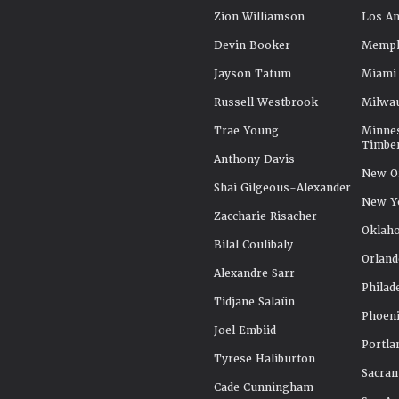
Zion Williamson
Los An
Devin Booker
Memphi
Jayson Tatum
Miami
Russell Westbrook
Milwa
Trae Young
Minne
Timbe
Anthony Davis
New Or
Shai Gilgeous-Alexander
New Y
Zaccharie Risacher
Oklah
Bilal Coulibaly
Orland
Alexandre Sarr
Philad
Tidjane Salaün
Phoeni
Joel Embiid
Portla
Tyrese Haliburton
Sacra
Cade Cunningham