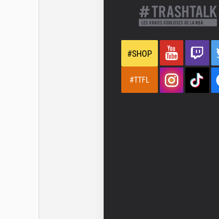
#SHOP
#TTFL