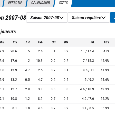
EFFECTIF
CALENDRIER
STATS
son
2007-08
Saison 2007-08
Saison régulière
 joueurs
Min
Pts
Ast
Reb
Stl
Blk
FG
FG%
9.9
20.6
5
2.6
1
0.2
7.1 / 17.4
41%
2.6
17.6
2
10.3
0.9
0.2
7 / 15.3
45.9%
3.6
13.9
4.7
2.5
0.9
0.1
4.6 / 11
41.9%
5.9
13.2
0.5
4.7
0.2
0.5
5 / 9.2
54.6%
6.1
12.7
2.9
3.1
0.8
0
4.6 / 10.9
42.3%
9.1
10.8
1.2
8.9
0.7
0.4
4.2 / 7.6
55.2%
8.3
8.1
1.8
4.8
0.7
0.2
3.1 / 8.5
35.9%