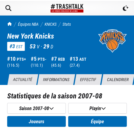
TrashTalk Actu NBA
Équipes NBA
KNICKS
Stats
New York Knicks
53
·
29
#
3
V
D
EST
#
10
#
5
#
7
#
13
PTS+
PTS-
REB
AST
(
116.5
)
(
110.1
)
(
45.6
)
(
27.4
)
ACTUALITÉ
INFORMATIONS
EFFECTIF
CALENDRIER
Statistiques de la saison
2007-08
Saison 2007-08
Playin
Joueurs
Équipe