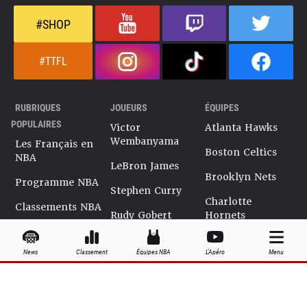
#SHOP
#TTFL
RUBRIQUES
JOUEURS
ÉQUIPES
POPULAIRES
Victor
Atlanta Hawks
Wembanyama
Les Français en
Boston Celtics
NBA
LeBron James
Brooklyn Nets
Programme NBA
Stephen Curry
Charlotte
Classements NBA
Rudy Gobert
Hornets
Salaires NBA
Kevin Durant
Chicago Bulls
News
Classement
Équipes NBA
L'Apéro
Menu
Playoffs NBA
Ja Morant
Cleveland
Cavaliers
Dossiers NBA
Kyrie Irving
Dallas Mavericks
Encyclopédie