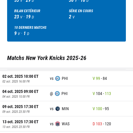
V
D
V
D
BILAN EXTÉRIEUR
SÉRIE EN COURS
23
·
19
2
V
D
V
10
DERNIERS MATCHS
9
·
1
V
D
Matchs
New York Knicks
2025-26
02 oct. 2025 10:00
ET
vs
PHI
V
99
-
84
02 oct. 2025 16:00
FR
04 oct. 2025 09:00
ET
@
PHI
V
104
-
113
04 oct. 2025 15:00
FR
09 oct. 2025 17:30
ET
vs
MIN
V
100
-
95
09 oct. 2025 23:30
FR
13 oct. 2025 17:30
ET
vs
WAS
D
103
-
120
13 oct. 2025 23:30
FR