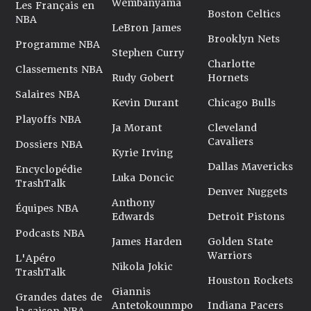
Wembanyama
Les Français en
Boston Celtics
NBA
LeBron James
Brooklyn Nets
Programme NBA
Stephen Curry
Charlotte
Classements NBA
Rudy Gobert
Hornets
Salaires NBA
Kevin Durant
Chicago Bulls
Playoffs NBA
Ja Morant
Cleveland
Cavaliers
Dossiers NBA
Kyrie Irving
Dallas Mavericks
Encyclopédie
Luka Doncic
TrashTalk
Denver Nuggets
Anthony
Équipes NBA
Edwards
Detroit Pistons
Podcasts NBA
James Harden
Golden State
Warriors
L'Apéro
Nikola Jokic
TrashTalk
Houston Rockets
Giannis
Grandes dates de
Antetokounmpo
Indiana Pacers