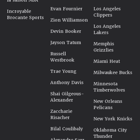
la saison NBA
Evan Fournier
Los Angeles
Incroyable
Clippers
Brocante Sports
Zion Williamson
Los Angeles
Devin Booker
Lakers
Jayson Tatum
Memphis
Grizzlies
Russell
Westbrook
Miami Heat
Trae Young
Milwaukee Bucks
Anthony Davis
Minnesota
Timberwolves
Shai Gilgeous-
Alexander
New Orleans
Pelicans
Zaccharie
Risacher
New York Knicks
Bilal Coulibaly
Oklahoma City
Thunder