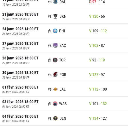
vs
DAL
D
97
-
114
19 janv. 2026 22:00
FR
21 janv. 2026 18:30
ET
vs
BKN
V
120
-
66
22 janv. 2026 00:30
FR
24 janv. 2026 14:00
ET
@
PHI
V
109
-
112
24 janv. 2026 20:00
FR
27 janv. 2026 18:30
ET
vs
SAC
V
103
-
87
28 janv. 2026 00:30
FR
28 janv. 2026 18:30
ET
@
TOR
V
92
-
119
29 janv. 2026 00:30
FR
30 janv. 2026 18:30
ET
vs
POR
V
127
-
97
31 janv. 2026 00:30
FR
01 févr. 2026 18:00
ET
vs
LAL
V
112
-
100
02 févr. 2026 00:00
FR
03 févr. 2026 18:00
ET
@
WAS
V
101
-
132
04 févr. 2026 00:00
FR
04 févr. 2026 18:00
ET
vs
DEN
V
134
-
127
05 févr. 2026 00:00
FR