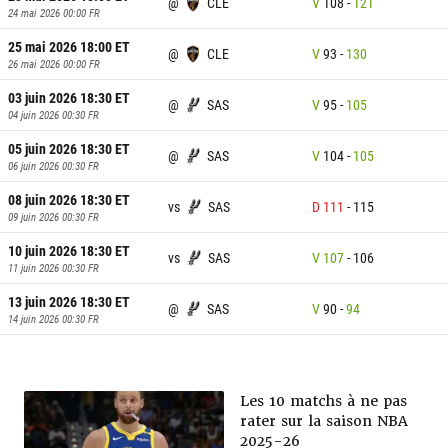
@
CLE
V
108
-
121
24 mai 2026 00:00
FR
25 mai 2026 18:00
ET
@
CLE
V
93
-
130
26 mai 2026 00:00
FR
03 juin 2026 18:30
ET
@
SAS
V
95
-
105
04 juin 2026 00:30
FR
05 juin 2026 18:30
ET
@
SAS
V
104
-
105
06 juin 2026 00:30
FR
08 juin 2026 18:30
ET
vs
SAS
D
111
-
115
09 juin 2026 00:30
FR
10 juin 2026 18:30
ET
vs
SAS
V
107
-
106
11 juin 2026 00:30
FR
13 juin 2026 18:30
ET
@
SAS
V
90
-
94
14 juin 2026 00:30
FR
Les 10 matchs à ne pas
rater sur la saison NBA
2025-26