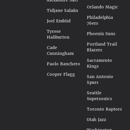
Alexandre Sarr
Orlando Magic
Tidjane Salaün
Philadelphia
Joel Embiid
76ers
Tyrese
Phoenix Suns
Haliburton
Portland Trail
Cade
Blazers
Cunningham
Sacramento
Paolo Banchero
Kings
Cooper Flagg
San Antonio
Spurs
Seattle
Supersonics
Toronto Raptors
Utah Jazz