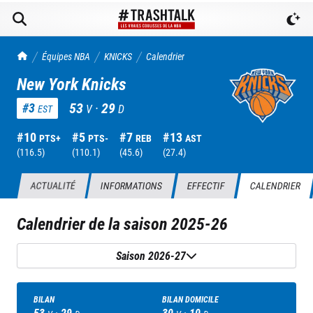
TrashTalk Actu NBA
Équipes NBA
KNICKS
Calendrier
New York Knicks
53
·
29
#
3
V
D
EST
#
10
#
5
#
7
#
13
PTS+
PTS-
REB
AST
(
116.5
)
(
110.1
)
(
45.6
)
(
27.4
)
ACTUALITÉ
INFORMATIONS
EFFECTIF
CALENDRIER
Calendrier de la saison
2025-26
Saison 2026-27
BILAN
BILAN DOMICILE
53
·
29
30
·
10