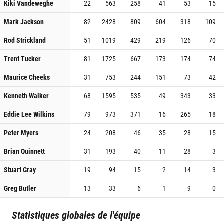
Kiki Vandeweghe
22
563
258
41
53
15
Mark Jackson
82
2428
809
604
318
109
Rod Strickland
51
1019
429
219
126
70
Trent Tucker
81
1725
667
173
174
74
Maurice Cheeks
31
753
244
151
73
42
Kenneth Walker
68
1595
535
49
343
33
Eddie Lee Wilkins
79
973
371
16
265
18
Peter Myers
24
208
46
35
28
15
Brian Quinnett
31
193
40
11
28
3
Stuart Gray
19
94
15
2
14
3
Greg Butler
13
33
6
1
9
0
Statistiques globales de l'équipe