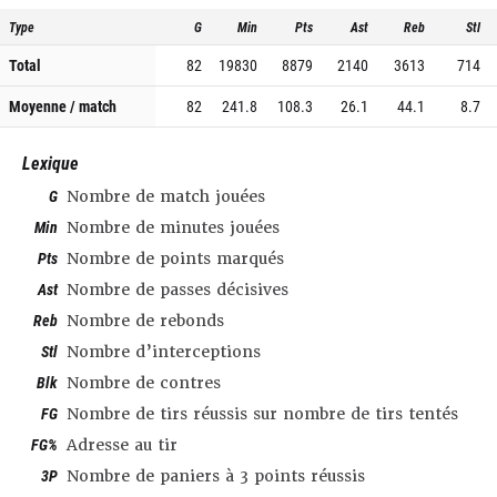
Type
G
Min
Pts
Ast
Reb
Stl
Total
82
19830
8879
2140
3613
714
Moyenne / match
82
241.8
108.3
26.1
44.1
8.7
Lexique
G
Nombre de match jouées
Min
Nombre de minutes jouées
Pts
Nombre de points marqués
Ast
Nombre de passes décisives
Reb
Nombre de rebonds
Stl
Nombre d’interceptions
Blk
Nombre de contres
FG
Nombre de tirs réussis sur nombre de tirs tentés
FG%
Adresse au tir
3P
Nombre de paniers à 3 points réussis