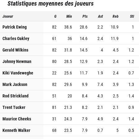
Statistiques moyennes des joueurs
Joueur
G
Min
Pts
Ast
Reb
Stl
Patrick Ewing
82
38.6
28.6
2.2
10.9
1
Charles Oakley
61
36
14.6
2.4
11.9
1
Gerald Wilkins
82
31.8
14.5
4
4.5
1.2
Johnny Newman
80
28.5
12.9
2.3
2.4
1.2
Kiki Vandeweghe
22
25.6
11.7
1.9
2.4
0.7
Mark Jackson
82
29.6
9.9
7.4
3.9
1.3
Rod Strickland
51
20
8.4
4.3
2.5
1.4
Trent Tucker
81
21.3
8.2
2.1
2.1
0.9
Maurice Cheeks
31
24.3
7.9
4.9
2.4
1.4
Kenneth Walker
68
23.5
7.9
0.7
5
0.5