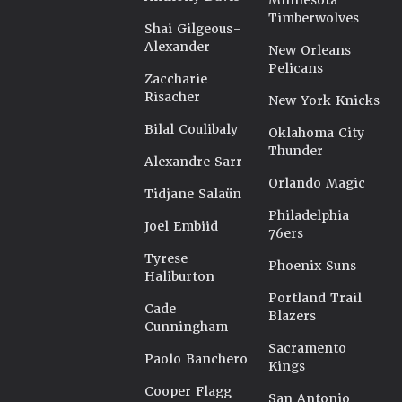
Minnesota
Timberwolves
Shai Gilgeous-
Alexander
New Orleans
Pelicans
Zaccharie
Risacher
New York Knicks
Bilal Coulibaly
Oklahoma City
Thunder
Alexandre Sarr
Orlando Magic
Tidjane Salaün
Philadelphia
Joel Embiid
76ers
Tyrese
Phoenix Suns
Haliburton
Portland Trail
Cade
Blazers
Cunningham
Sacramento
Paolo Banchero
Kings
Cooper Flagg
San Antonio