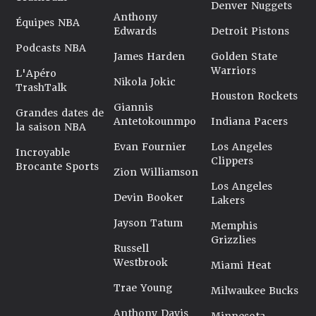
Denver Nuggets
Anthony
Équipes NBA
Edwards
Detroit Pistons
Podcasts NBA
James Harden
Golden State
Warriors
L'Apéro
Nikola Jokic
TrashTalk
Houston Rockets
Giannis
Grandes dates de
Antetokounmpo
Indiana Pacers
la saison NBA
Evan Fournier
Los Angeles
Incroyable
Clippers
Brocante Sports
Zion Williamson
Los Angeles
Devin Booker
Lakers
Jayson Tatum
Memphis
Grizzlies
Russell
Westbrook
Miami Heat
Trae Young
Milwaukee Bucks
Anthony Davis