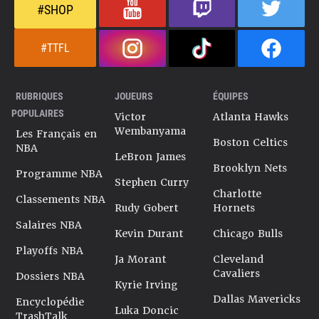
#SHOP
#TTFL
RUBRIQUES
JOUEURS
ÉQUIPES
POPULAIRES
Victor
Atlanta Hawks
Wembanyama
Les Français en
Boston Celtics
NBA
LeBron James
Brooklyn Nets
Programme NBA
Stephen Curry
Charlotte
Classements NBA
Rudy Gobert
Hornets
Salaires NBA
Kevin Durant
Chicago Bulls
Playoffs NBA
Ja Morant
Cleveland
Cavaliers
Dossiers NBA
Kyrie Irving
Dallas Mavericks
Encyclopédie
Luka Doncic
TrashTalk