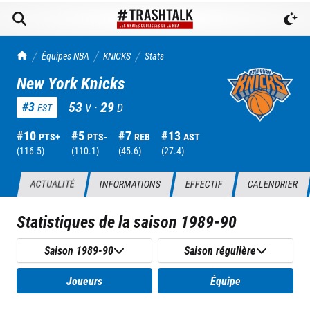
TrashTalk Actu NBA
Équipes NBA
KNICKS
Stats
New York Knicks
53
·
29
#
3
V
D
EST
#
10
#
5
#
7
#
13
PTS+
PTS-
REB
AST
(
116.5
)
(
110.1
)
(
45.6
)
(
27.4
)
ACTUALITÉ
INFORMATIONS
EFFECTIF
CALENDRIER
Statistiques de la saison
1989-90
Saison 1989-90
Saison régulière
Joueurs
Équipe