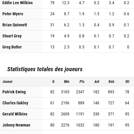
Eddie Lee Wilkins
79
12.3
4.7
0.2
3.4
0.2
Peter Myers
24
8.7
1.9
1.5
1.2
0.6
Brian Quinnett
31
6.2
1.3
0.4
0.9
0.1
Stuart Gray
19
4.9
0.8
0.1
0.7
0.2
Greg Butler
13
2.5
0.5
0.1
0.7
0
Statistiques totales des joueurs
Joueur
G
Min
Pts
Ast
Reb
Stl
Patrick Ewing
82
3165
2347
182
893
78
Charles Oakley
61
2196
889
146
727
64
Gerald Wilkins
82
2609
1191
330
371
95
Johnny Newman
80
2276
1032
180
191
95