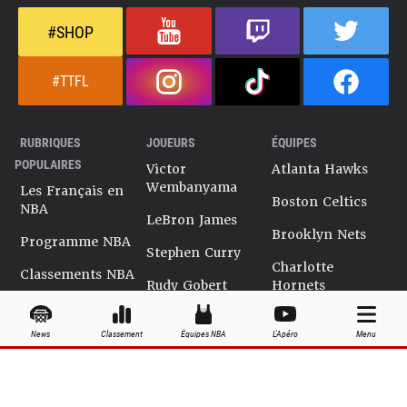
#SHOP
#TTFL
RUBRIQUES
JOUEURS
ÉQUIPES
POPULAIRES
Victor
Atlanta Hawks
Wembanyama
Les Français en
Boston Celtics
NBA
LeBron James
Brooklyn Nets
Programme NBA
Stephen Curry
Charlotte
Classements NBA
Rudy Gobert
Hornets
Salaires NBA
Kevin Durant
Chicago Bulls
News
Classement
Équipes NBA
L'Apéro
Menu
Playoffs NBA
Ja Morant
Cleveland
Cavaliers
Dossiers NBA
Kyrie Irving
Dallas Mavericks
Encyclopédie