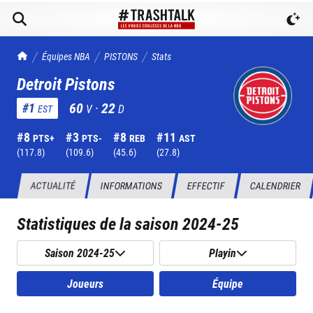
TrashTalk Actu NBA
Équipes NBA
PISTONS
Stats
Detroit Pistons
60
·
22
#
1
V
D
EST
#
8
#
3
#
8
#
11
PTS+
PTS-
REB
AST
(
117.8
)
(
109.6
)
(
45.6
)
(
27.8
)
ACTUALITÉ
INFORMATIONS
EFFECTIF
CALENDRIER
Statistiques de la saison
2024-25
Saison 2024-25
Playin
Joueurs
Équipe