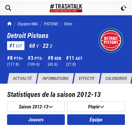
TrashTalk Actu NBA
Équipes NBA
PISTONS
Stats
Detroit Pistons
60
·
22
#
1
V
D
EST
#
8
#
3
#
8
#
11
PTS+
PTS-
REB
AST
(
117.8
)
(
109.6
)
(
45.6
)
(
27.8
)
ACTUALITÉ
INFORMATIONS
EFFECTIF
CALENDRIER
Statistiques de la saison
2012-13
Saison 2012-13
Playin
Joueurs
Équipe