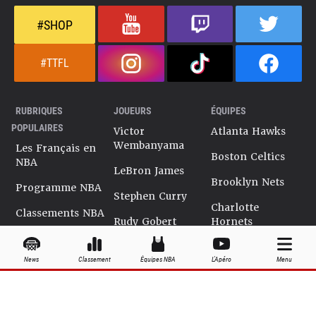
#SHOP
#TTFL
RUBRIQUES
JOUEURS
ÉQUIPES
POPULAIRES
Victor
Atlanta Hawks
Wembanyama
Les Français en
Boston Celtics
NBA
LeBron James
Brooklyn Nets
Programme NBA
Stephen Curry
Charlotte
Classements NBA
Rudy Gobert
Hornets
Salaires NBA
Kevin Durant
Chicago Bulls
News
Classement
Équipes NBA
L'Apéro
Menu
Playoffs NBA
Ja Morant
Cleveland
Cavaliers
Dossiers NBA
Kyrie Irving
Dallas Mavericks
Encyclopédie