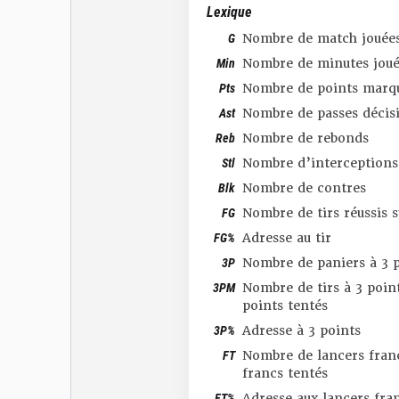
Lexique
G
Nombre de match jouée
Min
Nombre de minutes joué
Pts
Nombre de points marq
Ast
Nombre de passes décis
Reb
Nombre de rebonds
Stl
Nombre d’interceptions
Blk
Nombre de contres
FG
Nombre de tirs réussis 
FG%
Adresse au tir
3P
Nombre de paniers à 3 p
3PM
Nombre de tirs à 3 point
points tentés
3P%
Adresse à 3 points
FT
Nombre de lancers franc
francs tentés
FT%
Adresse aux lancers fra