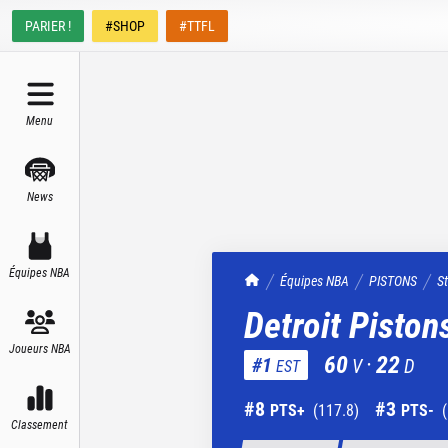
PARIER !
#SHOP
#TTFL
Menu
News
Équipes NBA
TrashTalk Actu NBA
Équipes NBA
PISTONS
S
Detroit Piston
Joueurs NBA
60
·
22
#
1
V
D
EST
#
8
#
3
PTS+
(
117.8
)
PTS-
(
Classement