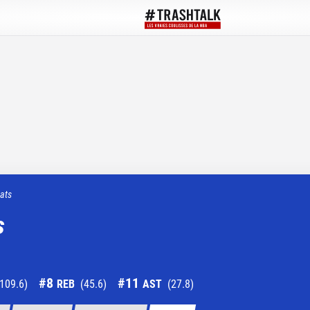
tats
s
#
8
#
11
109.6
)
REB
(
45.6
)
AST
(
27.8
)