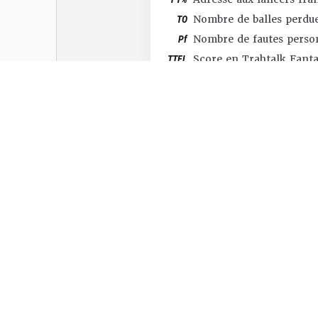
TO
Nombre de balles perdu
Pf
Nombre de fautes perso
TTFL
Score en Trahtalk Fant
#SHOP
#TTFL