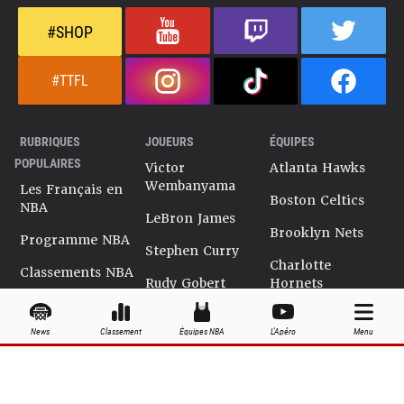
#SHOP
#TTFL
RUBRIQUES
JOUEURS
ÉQUIPES
POPULAIRES
Victor
Atlanta Hawks
Wembanyama
Les Français en
Boston Celtics
NBA
LeBron James
Brooklyn Nets
Programme NBA
Stephen Curry
Charlotte
Classements NBA
Rudy Gobert
Hornets
Salaires NBA
Kevin Durant
Chicago Bulls
News
Classement
Équipes NBA
L'Apéro
Menu
Playoffs NBA
Ja Morant
Cleveland
Cavaliers
Dossiers NBA
Kyrie Irving
Dallas Mavericks
Encyclopédie