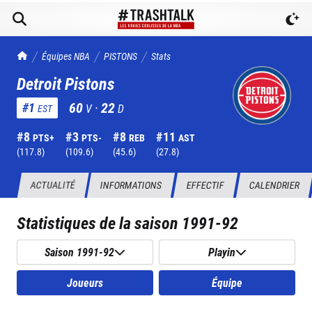
TrashTalk Actu NBA
Équipes NBA
PISTONS
Stats
Detroit Pistons
60
·
22
#
1
V
D
EST
#
8
#
3
#
8
#
11
PTS+
PTS-
REB
AST
(
117.8
)
(
109.6
)
(
45.6
)
(
27.8
)
ACTUALITÉ
INFORMATIONS
EFFECTIF
CALENDRIER
Statistiques de la saison
1991-92
Saison 1991-92
Playin
Joueurs
Équipe