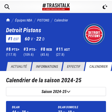
TrashTalk Actu NBA
Équipes NBA
PISTONS
Calendrier
Detroit Pistons
60
·
22
#
1
V
D
EST
#
8
#
3
#
8
#
11
PTS+
PTS-
REB
AST
(
117.8
)
(
109.6
)
(
45.6
)
(
27.8
)
ACTUALITÉ
INFORMATIONS
EFFECTIF
CALENDRIER
Calendrier de la saison
2024-25
Saison 2024-25
BILAN
BILAN DOMICILE
44
·
38
22
·
19