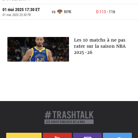
01 mai 2025 17:30
ET
vs
NYK
D
113
-
116
01 mai 2025 23:30
FR
Les 10 matchs à ne pas
rater sur la saison NBA
2025-26