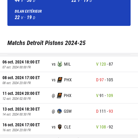
V
D
V
D
BILAN EXTÉRIEUR
22
·
19
V
D
Matchs
Detroit Pistons
2024-25
06 oct. 2024 18:00
ET
vs
MIL
V
120
-
87
07 oct. 2024 00:00
FR
08 oct. 2024 17:00
ET
vs
PHX
D
97
-
105
08 oct. 2024 23:00
FR
11 oct. 2024 20:00
ET
@
PHX
V
91
-
109
12 oct. 2024 02:00
FR
13 oct. 2024 18:30
ET
@
GSW
D
111
-
93
14 oct. 2024 00:30
FR
16 oct. 2024 17:00
ET
vs
CLE
V
108
-
92
16 oct. 2024 23:00
FR