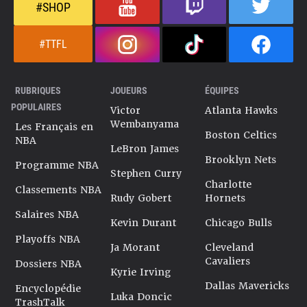
#SHOP
#TTFL
RUBRIQUES
JOUEURS
ÉQUIPES
POPULAIRES
Victor
Atlanta Hawks
Wembanyama
Les Français en
Boston Celtics
NBA
LeBron James
Brooklyn Nets
Programme NBA
Stephen Curry
Charlotte
Classements NBA
Rudy Gobert
Hornets
Salaires NBA
Kevin Durant
Chicago Bulls
Playoffs NBA
Ja Morant
Cleveland
Cavaliers
Dossiers NBA
Kyrie Irving
Dallas Mavericks
Encyclopédie
Luka Doncic
TrashTalk