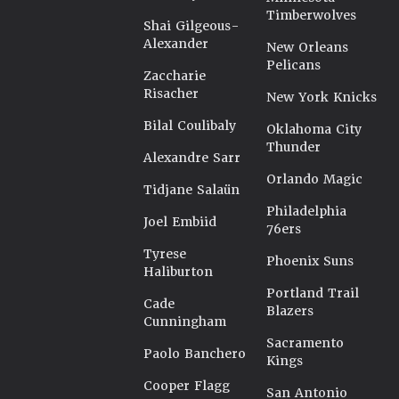
Timberwolves
Shai Gilgeous-
Alexander
New Orleans
Pelicans
Zaccharie
Risacher
New York Knicks
Bilal Coulibaly
Oklahoma City
Thunder
Alexandre Sarr
Orlando Magic
Tidjane Salaün
Philadelphia
Joel Embiid
76ers
Tyrese
Phoenix Suns
Haliburton
Portland Trail
Cade
Blazers
Cunningham
Sacramento
Paolo Banchero
Kings
Cooper Flagg
San Antonio