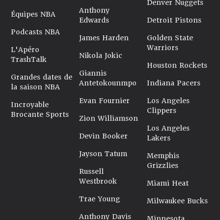
Denver Nuggets
Anthony
Équipes NBA
Edwards
Detroit Pistons
Podcasts NBA
James Harden
Golden State
Warriors
L'Apéro
Nikola Jokic
TrashTalk
Houston Rockets
Giannis
Grandes dates de
Antetokounmpo
Indiana Pacers
la saison NBA
Evan Fournier
Los Angeles
Incroyable
Clippers
Brocante Sports
Zion Williamson
Los Angeles
Devin Booker
Lakers
Jayson Tatum
Memphis
Grizzlies
Russell
Westbrook
Miami Heat
Trae Young
Milwaukee Bucks
Anthony Davis
Minnesota