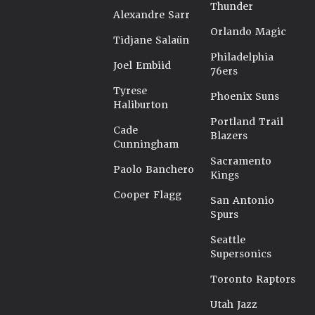
Thunder
Alexandre Sarr
Orlando Magic
Tidjane Salaün
Philadelphia
Joel Embiid
76ers
Tyrese
Phoenix Suns
Haliburton
Portland Trail
Cade
Blazers
Cunningham
Sacramento
Paolo Banchero
Kings
Cooper Flagg
San Antonio
Spurs
Seattle
Supersonics
Toronto Raptors
Utah Jazz