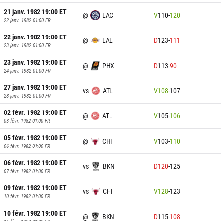
21 janv. 1982 19:00
ET
@
LAC
V
110
-
120
22 janv. 1982 01:00
FR
22 janv. 1982 19:00
ET
@
LAL
D
123
-
111
23 janv. 1982 01:00
FR
23 janv. 1982 19:00
ET
@
PHX
D
113
-
90
24 janv. 1982 01:00
FR
27 janv. 1982 19:00
ET
vs
ATL
V
108
-
107
28 janv. 1982 01:00
FR
02 févr. 1982 19:00
ET
@
ATL
V
105
-
106
03 févr. 1982 01:00
FR
05 févr. 1982 19:00
ET
@
CHI
V
103
-
110
06 févr. 1982 01:00
FR
06 févr. 1982 19:00
ET
vs
BKN
D
120
-
125
07 févr. 1982 01:00
FR
09 févr. 1982 19:00
ET
vs
CHI
V
128
-
123
10 févr. 1982 01:00
FR
10 févr. 1982 19:00
ET
@
BKN
D
115
-
108