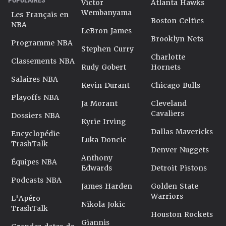
Victor
Atlanta Hawks
Wembanyama
Les Français en
Boston Celtics
NBA
LeBron James
Brooklyn Nets
Programme NBA
Stephen Curry
Charlotte
Classements NBA
Rudy Gobert
Hornets
Salaires NBA
Kevin Durant
Chicago Bulls
Playoffs NBA
Ja Morant
Cleveland
Cavaliers
Dossiers NBA
Kyrie Irving
Dallas Mavericks
Encyclopédie
Luka Doncic
TrashTalk
Denver Nuggets
Anthony
Équipes NBA
Edwards
Detroit Pistons
Podcasts NBA
James Harden
Golden State
Warriors
L'Apéro
Nikola Jokic
TrashTalk
Houston Rockets
Giannis