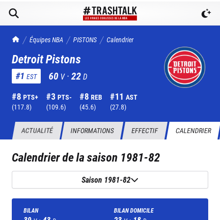
TrashTalk Actu NBA
Équipes NBA
PISTONS
Calendrier
Detroit Pistons
60
·
22
#
1
V
D
EST
#
8
#
3
#
8
#
11
PTS+
PTS-
REB
AST
(
117.8
)
(
109.6
)
(
45.6
)
(
27.8
)
ACTUALITÉ
INFORMATIONS
EFFECTIF
CALENDRIER
Calendrier de la saison
1981-82
Saison 1981-82
BILAN
BILAN DOMICILE
39
·
43
23
·
18