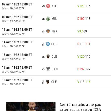
07 avr. 1982 18:00
ET
vs
ATL
V
120
-
115
08 avr. 1982 01:00
FR
09 avr. 1982 18:00
ET
vs
MIL
D
100
-
118
10 avr. 1982 01:00
FR
11 avr. 1982 18:00
ET
vs
NYK
V
97
-
89
12 avr. 1982 01:00
FR
14 avr. 1982 18:00
ET
@
PHI
D
119
-
111
15 avr. 1982 01:00
FR
15 avr. 1982 18:00
ET
vs
CLE
V
120
-
110
16 avr. 1982 01:00
FR
17 avr. 1982 18:00
ET
vs
BKN
D
132
-
147
18 avr. 1982 01:00
FR
18 avr. 1982 18:00
ET
@
CLE
V
113
-
116
19 avr. 1982 01:00
FR
Les 10 matchs à ne pas
rater sur la saison NBA