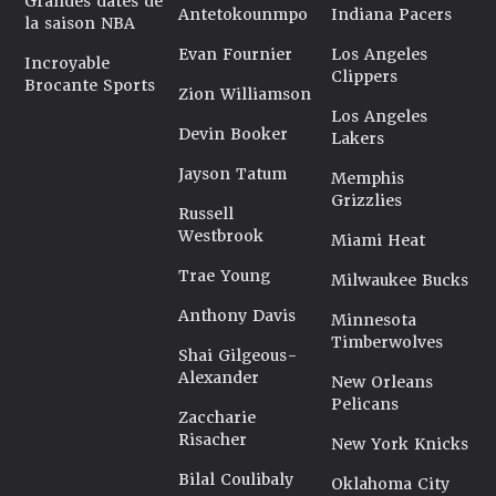
Grandes dates de
Antetokounmpo
Indiana Pacers
la saison NBA
Evan Fournier
Los Angeles
Incroyable
Clippers
Brocante Sports
Zion Williamson
Los Angeles
Devin Booker
Lakers
Jayson Tatum
Memphis
Grizzlies
Russell
Westbrook
Miami Heat
Trae Young
Milwaukee Bucks
Anthony Davis
Minnesota
Timberwolves
Shai Gilgeous-
Alexander
New Orleans
Pelicans
Zaccharie
Risacher
New York Knicks
Bilal Coulibaly
Oklahoma City