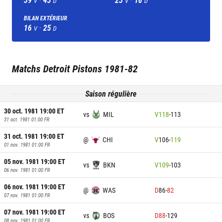
V
D
V
D
BILAN EXTÉRIEUR
16
·
25
V
D
Matchs
Detroit Pistons
1981-82
Saison régulière
30 oct. 1981 19:00
ET
vs
MIL
V
118
-
113
31 oct. 1981 01:00
FR
31 oct. 1981 19:00
ET
@
CHI
V
106
-
119
01 nov. 1981 01:00
FR
05 nov. 1981 19:00
ET
vs
BKN
V
109
-
103
06 nov. 1981 01:00
FR
06 nov. 1981 19:00
ET
@
WAS
D
86
-
82
07 nov. 1981 01:00
FR
07 nov. 1981 19:00
ET
vs
BOS
D
88
-
129
08 nov. 1981 01:00
FR