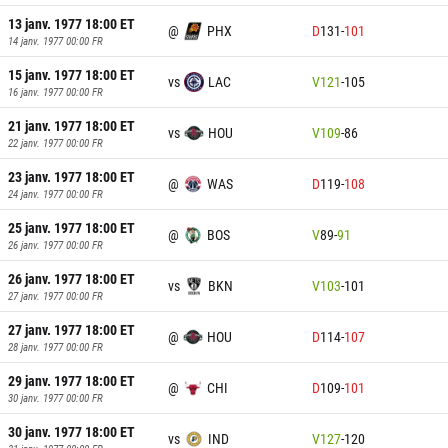
13 janv. 1977 18:00
ET
@
PHX
D
131
-
101
14 janv. 1977 00:00
FR
15 janv. 1977 18:00
ET
vs
LAC
V
121
-
105
16 janv. 1977 00:00
FR
21 janv. 1977 18:00
ET
vs
HOU
V
109
-
86
22 janv. 1977 00:00
FR
23 janv. 1977 18:00
ET
@
WAS
D
119
-
108
24 janv. 1977 00:00
FR
25 janv. 1977 18:00
ET
@
BOS
V
89
-
91
26 janv. 1977 00:00
FR
26 janv. 1977 18:00
ET
vs
BKN
V
103
-
101
27 janv. 1977 00:00
FR
27 janv. 1977 18:00
ET
@
HOU
D
114
-
107
28 janv. 1977 00:00
FR
29 janv. 1977 18:00
ET
@
CHI
D
109
-
101
30 janv. 1977 00:00
FR
30 janv. 1977 18:00
ET
vs
IND
V
127
-
120