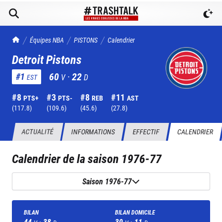
TrashTalk Actu NBA
Équipes NBA
PISTONS
Calendrier
Detroit Pistons
60
·
22
#
1
V
D
EST
#
8
#
3
#
8
#
11
PTS+
PTS-
REB
AST
(
117.8
)
(
109.6
)
(
45.6
)
(
27.8
)
ACTUALITÉ
INFORMATIONS
EFFECTIF
CALENDRIER
Calendrier de la saison
1976-77
Saison 1976-77
BILAN
BILAN DOMICILE
44
·
38
30
·
11