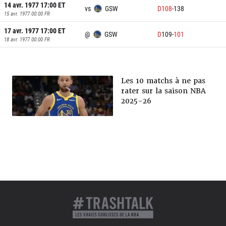
14 avr. 1977 17:00
ET
vs
GSW
D
108
-
138
15 avr. 1977 00:00
FR
17 avr. 1977 17:00
ET
@
GSW
D
109
-
101
18 avr. 1977 00:00
FR
Les 10 matchs à ne pas
rater sur la saison NBA
2025-26