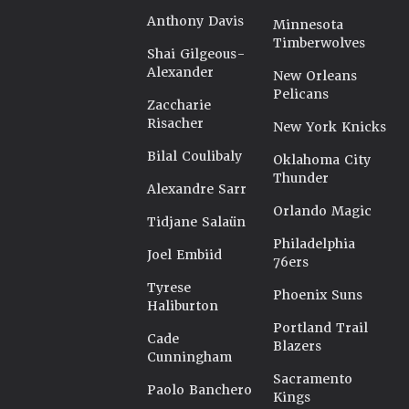
Anthony Davis
Minnesota
Timberwolves
Shai Gilgeous-
Alexander
New Orleans
Pelicans
Zaccharie
Risacher
New York Knicks
Bilal Coulibaly
Oklahoma City
Thunder
Alexandre Sarr
Orlando Magic
Tidjane Salaün
Philadelphia
Joel Embiid
76ers
Tyrese
Phoenix Suns
Haliburton
Portland Trail
Cade
Blazers
Cunningham
Sacramento
Paolo Banchero
Kings