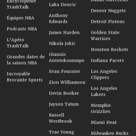
Encyclopédie
Luka Doncic
TrashTalk
Denver Nuggets
Anthony
Équipes NBA
Edwards
Detroit Pistons
Podcasts NBA
James Harden
Golden State
Warriors
L'Apéro
Nikola Jokic
TrashTalk
Houston Rockets
Giannis
Grandes dates de
Antetokounmpo
Indiana Pacers
la saison NBA
Evan Fournier
Los Angeles
Incroyable
Clippers
Brocante Sports
Zion Williamson
Los Angeles
Devin Booker
Lakers
Jayson Tatum
Memphis
Grizzlies
Russell
Westbrook
Miami Heat
Trae Young
Milwaukee Bucks