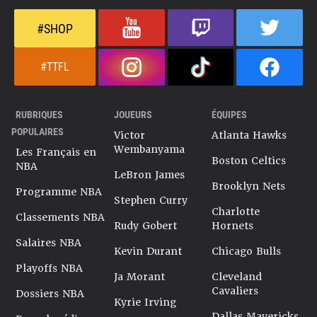
#SHOP
#TTFL
RUBRIQUES
JOUEURS
ÉQUIPES
POPULAIRES
Victor
Atlanta Hawks
Wembanyama
Les Français en
Boston Celtics
NBA
LeBron James
Brooklyn Nets
Programme NBA
Stephen Curry
Charlotte
Classements NBA
Rudy Gobert
Hornets
Salaires NBA
Kevin Durant
Chicago Bulls
Playoffs NBA
Ja Morant
Cleveland
Cavaliers
Dossiers NBA
Kyrie Irving
Dallas Mavericks