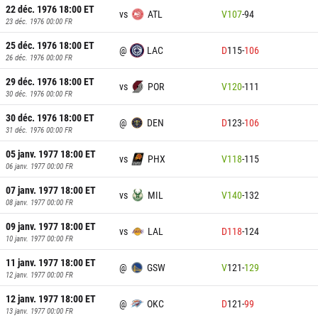
22 déc. 1976 18:00
ET
vs
ATL
V
107
-
94
23 déc. 1976 00:00
FR
25 déc. 1976 18:00
ET
@
LAC
D
115
-
106
26 déc. 1976 00:00
FR
29 déc. 1976 18:00
ET
vs
POR
V
120
-
111
30 déc. 1976 00:00
FR
30 déc. 1976 18:00
ET
@
DEN
D
123
-
106
31 déc. 1976 00:00
FR
05 janv. 1977 18:00
ET
vs
PHX
V
118
-
115
06 janv. 1977 00:00
FR
07 janv. 1977 18:00
ET
vs
MIL
V
140
-
132
08 janv. 1977 00:00
FR
09 janv. 1977 18:00
ET
vs
LAL
D
118
-
124
10 janv. 1977 00:00
FR
11 janv. 1977 18:00
ET
@
GSW
V
121
-
129
12 janv. 1977 00:00
FR
12 janv. 1977 18:00
ET
@
OKC
D
121
-
99
13 janv. 1977 00:00
FR