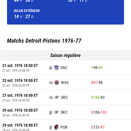
V
D
V
D
BILAN EXTÉRIEUR
14
·
27
V
D
Matchs
Detroit Pistons
1976-77
Saison régulière
21 oct. 1976 18:00
ET
@
SAC
V
96
-
99
21 oct. 1976 23:00
FR
23 oct. 1976 18:00
ET
vs
WAS
D
97
-
98
23 oct. 1976 23:00
FR
27 oct. 1976 18:00
ET
vs
OKC
V
106
-
92
27 oct. 1976 23:00
FR
29 oct. 1976 18:00
ET
@
OKC
D
106
-
103
29 oct. 1976 23:00
FR
29 oct. 1976 18:00
ET
@
POR
D
131
-
97
29 oct. 1976 23:00
FR