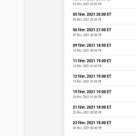
03 févr. 2021 03:00
FR
05 févr. 2021 20:00
ET
06 févr. 2021 02:00
FR
06 févr. 2021 21:00
ET
07 févr. 2021 03:00
FR
09 févr. 2021 18:00
ET
10 févr. 2021 00:00
FR
11 févr. 2021 19:00
ET
12 févr. 2021 01:00
FR
12 févr. 2021 19:00
ET
13 févr. 2021 01:00
FR
19 févr. 2021 19:00
ET
20 févr. 2021 01:00
FR
21 févr. 2021 18:00
ET
22 févr. 2021 00:00
FR
23 févr. 2021 18:00
ET
24 févr. 2021 00:00
FR