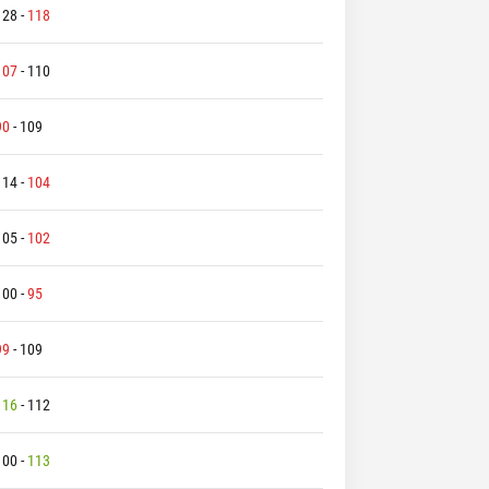
128
-
118
107
-
110
90
-
109
114
-
104
105
-
102
100
-
95
99
-
109
116
-
112
100
-
113