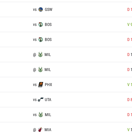
vs
GSW
D
vs
BOS
V
vs
BOS
D
@
MIL
D
@
MIL
D
vs
PHX
V
vs
UTA
D
vs
MIL
D
@
MIA
V