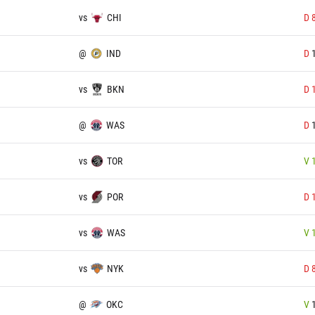
vs
CHI
D
@
IND
D
vs
BKN
D
@
WAS
D
vs
TOR
V
vs
POR
D
vs
WAS
V
vs
NYK
D
@
OKC
V