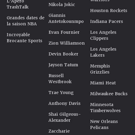
L'Apéro
Nikola Jokic
TrashTalk
Houston Rockets
Giannis
Grandes dates de
Antetokounmpo
Indiana Pacers
la saison NBA
Evan Fournier
Los Angeles
Incroyable
Clippers
Brocante Sports
Zion Williamson
Los Angeles
Devin Booker
Lakers
Jayson Tatum
Memphis
Grizzlies
Russell
Westbrook
Miami Heat
Trae Young
Milwaukee Bucks
Anthony Davis
Minnesota
Timberwolves
Shai Gilgeous-
Alexander
New Orleans
Pelicans
Zaccharie