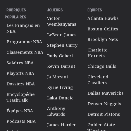
RUBRIQUES
JOUEURS
ÉQUIPES
POPULAIRES
Victor
Atlanta Hawks
Wembanyama
Les Français en
Boston Celtics
NBA
LeBron James
Brooklyn Nets
Programme NBA
Stephen Curry
Charlotte
Classements NBA
Rudy Gobert
Hornets
Salaires NBA
Kevin Durant
Chicago Bulls
Playoffs NBA
Ja Morant
Cleveland
Cavaliers
Dossiers NBA
Kyrie Irving
Dallas Mavericks
Encyclopédie
Luka Doncic
TrashTalk
Denver Nuggets
Anthony
Équipes NBA
Edwards
Detroit Pistons
Podcasts NBA
James Harden
Golden State
Warriors