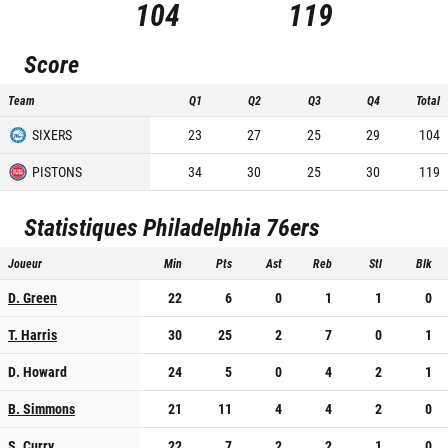
104
119
Score
Team
Q1
Q2
Q3
Q4
Total
SIXERS
23
27
25
29
104
PISTONS
34
30
25
30
119
Statistiques
Philadelphia 76ers
Joueur
Min
Pts
Ast
Reb
Stl
Blk
D. Green
22
6
0
1
1
0
T. Harris
30
25
2
7
0
1
D. Howard
24
5
0
4
2
1
B. Simmons
21
11
4
4
2
0
S. Curry
22
7
2
2
1
0