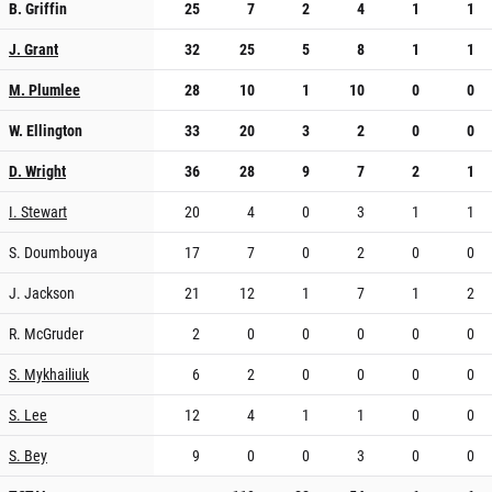
B. Griffin
25
7
2
4
1
1
J. Grant
32
25
5
8
1
1
M. Plumlee
28
10
1
10
0
0
W. Ellington
33
20
3
2
0
0
D. Wright
36
28
9
7
2
1
I. Stewart
20
4
0
3
1
1
S. Doumbouya
17
7
0
2
0
0
J. Jackson
21
12
1
7
1
2
R. McGruder
2
0
0
0
0
0
S. Mykhailiuk
6
2
0
0
0
0
S. Lee
12
4
1
1
0
0
S. Bey
9
0
0
3
0
0