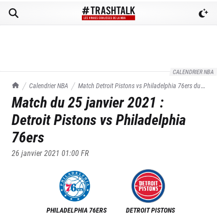
CALENDRIER NBA
TrashTalk Actu NBA
Calendrier NBA
Match
Detroit Pistons
vs
Philadelphia 76ers
du
Match du
25 janvier 2021
:
25/01/2021
Detroit Pistons
vs
Philadelphia
76ers
26 janvier 2021 01:00
FR
PHILADELPHIA 76ERS
DETROIT PISTONS