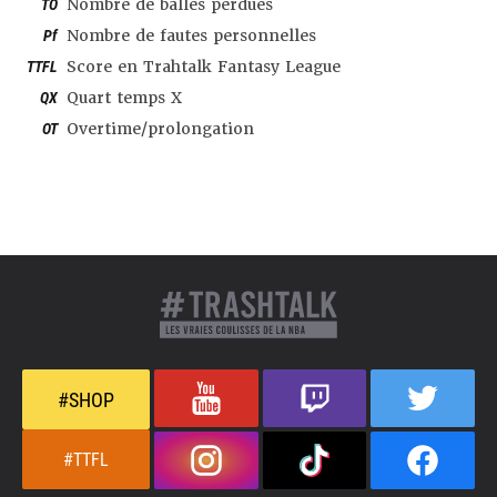
TO
Nombre de balles perdues
Pf
Nombre de fautes personnelles
TTFL
Score en Trahtalk Fantasy League
QX
Quart temps X
OT
Overtime/prolongation
#SHOP
#TTFL