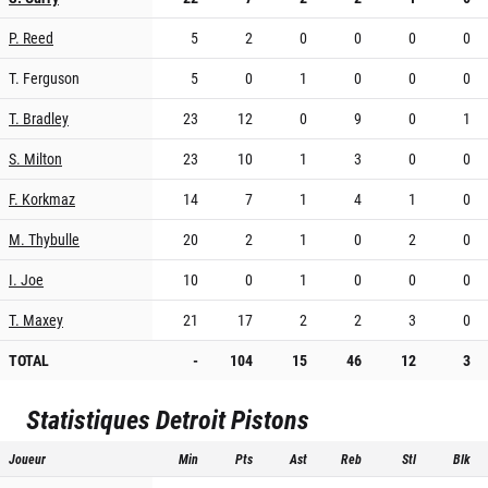
P. Reed
5
2
0
0
0
0
T. Ferguson
5
0
1
0
0
0
T. Bradley
23
12
0
9
0
1
S. Milton
23
10
1
3
0
0
F. Korkmaz
14
7
1
4
1
0
M. Thybulle
20
2
1
0
2
0
I. Joe
10
0
1
0
0
0
T. Maxey
21
17
2
2
3
0
TOTAL
-
104
15
46
12
3
Statistiques
Detroit Pistons
Joueur
Min
Pts
Ast
Reb
Stl
Blk