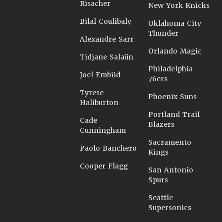
Risacher
New York Knicks
Bilal Coulibaly
Oklahoma City
Thunder
Alexandre Sarr
Orlando Magic
Tidjane Salaün
Philadelphia
Joel Embiid
76ers
Tyrese
Phoenix Suns
Haliburton
Portland Trail
Cade
Blazers
Cunningham
Sacramento
Paolo Banchero
Kings
Cooper Flagg
San Antonio
Spurs
Seattle
Supersonics