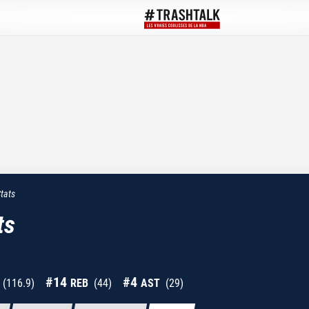
tats
ts
#
14
#
4
(
116.9
)
REB
(
44
)
AST
(
29
)