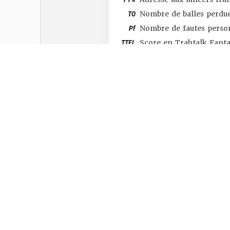
TO
Nombre de balles perdu
Pf
Nombre de fautes perso
TTFL
Score en Trahtalk Fant
#SHOP
#TTFL