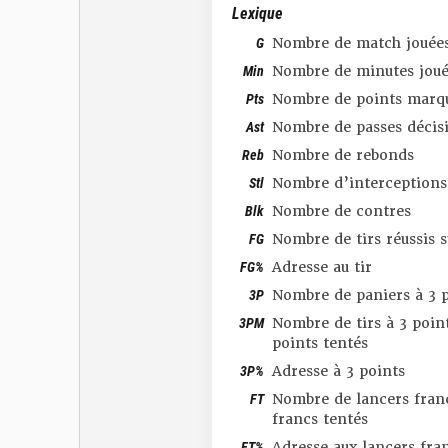
Lexique
G
Nombre de match jouée
Min
Nombre de minutes joué
Pts
Nombre de points marq
Ast
Nombre de passes décis
Reb
Nombre de rebonds
Stl
Nombre d’interceptions
Blk
Nombre de contres
FG
Nombre de tirs réussis 
FG%
Adresse au tir
3P
Nombre de paniers à 3 p
3PM
Nombre de tirs à 3 point
points tentés
3P%
Adresse à 3 points
FT
Nombre de lancers franc
francs tentés
FT%
Adresse aux lancers fra