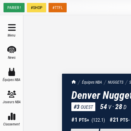
PARIER !
#SHOP
#TTFL
Menu
News
Équipes NBA
TrashTalk Actu NBA
Équipes NBA
NUGGETS
S
Denver Nugge
Joueurs NBA
54
·
28
#
3
V
D
OUEST
#
1
#
21
PTS+
(
122.1
)
PTS-
Classement