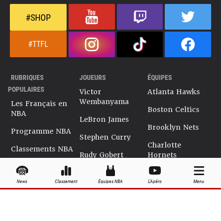
#SHOP
#TTFL
RUBRIQUES
JOUEURS
ÉQUIPES
POPULAIRES
Victor
Atlanta Hawks
Wembanyama
Les Français en
Boston Celtics
NBA
LeBron James
Brooklyn Nets
Programme NBA
Stephen Curry
Charlotte
Classements NBA
Rudy Gobert
Hornets
Salaires NBA
Kevin Durant
Chicago Bulls
News
Classement
Équipes NBA
L'Apéro
Menu
Playoffs NBA
Ja Morant
Cleveland
Cavaliers
Dossiers NBA
Kyrie Irving
Dallas Mavericks
Encyclopédie