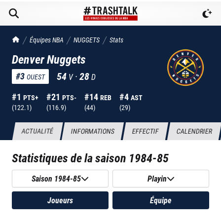
TrashTalk Actu NBA
Équipes NBA
NUGGETS
Stats
Denver Nuggets
54
·
28
#
3
V
D
OUEST
#
1
#
21
#
14
#
4
PTS+
PTS-
REB
AST
(
122.1
)
(
116.9
)
(
44
)
(
29
)
ACTUALITÉ
INFORMATIONS
EFFECTIF
CALENDRIER
Statistiques de la saison
1984-85
Saison 1984-85
Playin
Joueurs
Équipe