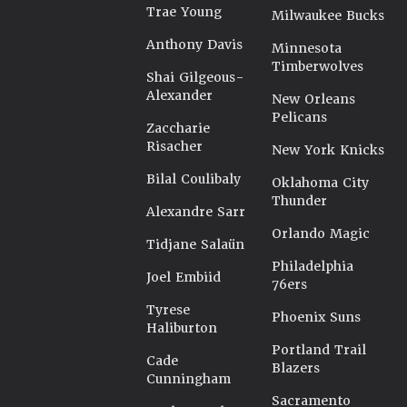
Trae Young
Milwaukee Bucks
Anthony Davis
Minnesota
Timberwolves
Shai Gilgeous-
Alexander
New Orleans
Pelicans
Zaccharie
Risacher
New York Knicks
Bilal Coulibaly
Oklahoma City
Thunder
Alexandre Sarr
Orlando Magic
Tidjane Salaün
Philadelphia
Joel Embiid
76ers
Tyrese
Phoenix Suns
Haliburton
Portland Trail
Cade
Blazers
Cunningham
Sacramento