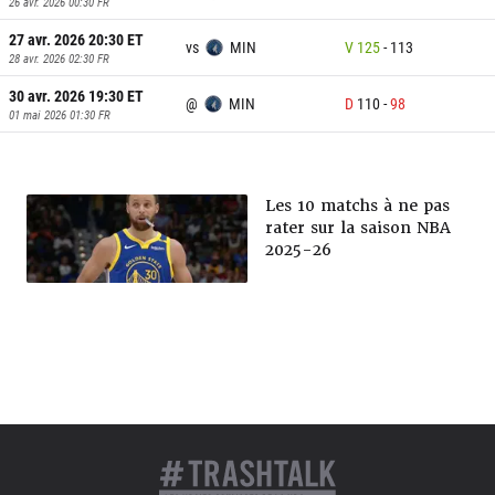
26 avr. 2026 00:30
FR
27 avr. 2026 20:30
ET
vs
MIN
V
125
-
113
28 avr. 2026 02:30
FR
30 avr. 2026 19:30
ET
@
MIN
D
110
-
98
01 mai 2026 01:30
FR
Les 10 matchs à ne pas
rater sur la saison NBA
2025-26