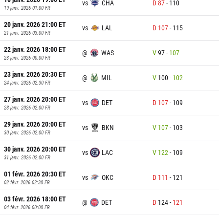
vs
CHA
D
87
-
110
19 janv. 2026 01:00
FR
20 janv. 2026 21:00
ET
vs
LAL
D
107
-
115
21 janv. 2026 03:00
FR
22 janv. 2026 18:00
ET
@
WAS
V
97
-
107
23 janv. 2026 00:00
FR
23 janv. 2026 20:30
ET
@
MIL
V
100
-
102
24 janv. 2026 02:30
FR
27 janv. 2026 20:00
ET
vs
DET
D
107
-
109
28 janv. 2026 02:00
FR
29 janv. 2026 20:00
ET
vs
BKN
V
107
-
103
30 janv. 2026 02:00
FR
30 janv. 2026 20:00
ET
vs
LAC
V
122
-
109
31 janv. 2026 02:00
FR
01 févr. 2026 20:30
ET
vs
OKC
D
111
-
121
02 févr. 2026 02:30
FR
03 févr. 2026 18:00
ET
@
DET
D
124
-
121
04 févr. 2026 00:00
FR