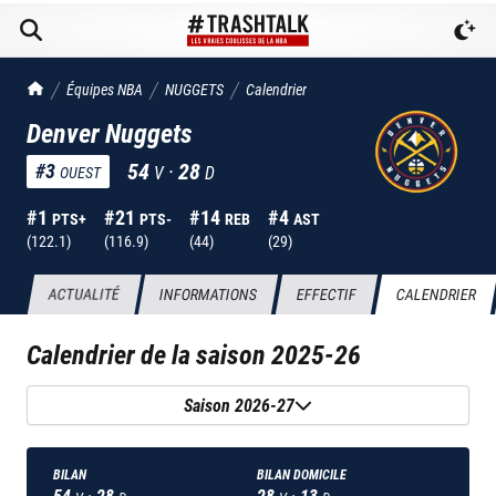
TrashTalk Actu NBA
Équipes NBA
NUGGETS
Calendrier
Denver Nuggets
54
·
28
#
3
V
D
OUEST
#
1
#
21
#
14
#
4
PTS+
PTS-
REB
AST
(
122.1
)
(
116.9
)
(
44
)
(
29
)
ACTUALITÉ
INFORMATIONS
EFFECTIF
CALENDRIER
Calendrier de la saison
2025-26
Saison 2026-27
BILAN
BILAN DOMICILE
54
·
28
28
·
13