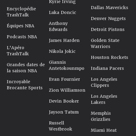
Kyrie Irving
Dallas Mavericks
Encyclopédie
Luka Doncic
TrashTalk
Denver Nuggets
Anthony
Équipes NBA
Edwards
Detroit Pistons
Podcasts NBA
James Harden
Golden State
Warriors
L'Apéro
Nikola Jokic
TrashTalk
Houston Rockets
Giannis
Grandes dates de
Antetokounmpo
Indiana Pacers
la saison NBA
Evan Fournier
Los Angeles
Incroyable
Clippers
Brocante Sports
Zion Williamson
Los Angeles
Devin Booker
Lakers
Jayson Tatum
Memphis
Grizzlies
Russell
Westbrook
Miami Heat