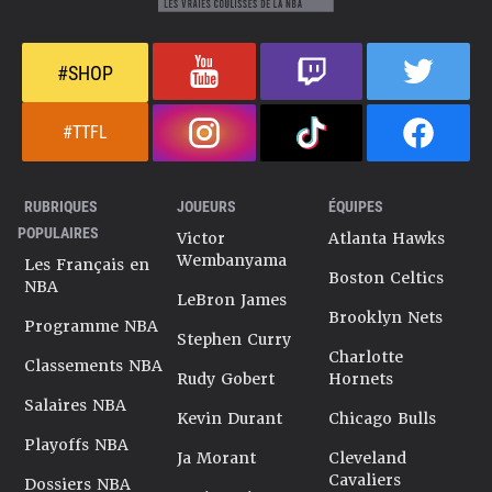
#SHOP
#TTFL
RUBRIQUES
JOUEURS
ÉQUIPES
POPULAIRES
Victor
Atlanta Hawks
Wembanyama
Les Français en
Boston Celtics
NBA
LeBron James
Brooklyn Nets
Programme NBA
Stephen Curry
Charlotte
Classements NBA
Rudy Gobert
Hornets
Salaires NBA
Kevin Durant
Chicago Bulls
Playoffs NBA
Ja Morant
Cleveland
Cavaliers
Dossiers NBA