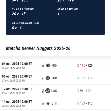
V
D
V
D
BILAN EXTÉRIEUR
SÉRIE EN COURS
26
·
15
1
V
D
D
10
DERNIERS MATCHS
6
·
4
V
D
Matchs
Denver Nuggets
2025-26
04 oct. 2025 19:00
ET
vs
MIN
D
116
-
126
05 oct. 2025 01:00
FR
06 oct. 2025 20:00
ET
@
TOR
V
108
-
112
07 oct. 2025 02:00
FR
12 oct. 2025 19:30
ET
@
LAC
V
94
-
102
13 oct. 2025 01:30
FR
14 oct. 2025 19:00
ET
vs
CHI
V
124
-
117
15 oct. 2025 01:00
FR