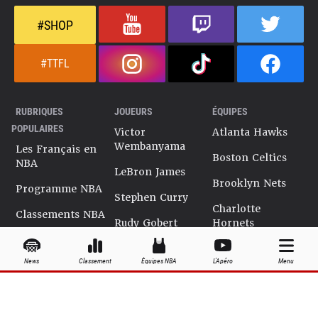
#SHOP
#TTFL
RUBRIQUES
JOUEURS
ÉQUIPES
POPULAIRES
Victor
Atlanta Hawks
Wembanyama
Les Français en
Boston Celtics
NBA
LeBron James
Brooklyn Nets
Programme NBA
Stephen Curry
Charlotte
Classements NBA
Rudy Gobert
Hornets
Salaires NBA
Kevin Durant
Chicago Bulls
News
Classement
Équipes NBA
L'Apéro
Menu
Playoffs NBA
Ja Morant
Cleveland
Cavaliers
Dossiers NBA
Kyrie Irving
Dallas Mavericks
Encyclopédie