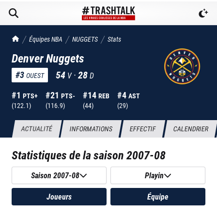
TrashTalk Actu NBA
Équipes NBA
NUGGETS
Stats
Denver Nuggets
54
·
28
#
3
V
D
OUEST
#
1
#
21
#
14
#
4
PTS+
PTS-
REB
AST
(
122.1
)
(
116.9
)
(
44
)
(
29
)
ACTUALITÉ
INFORMATIONS
EFFECTIF
CALENDRIER
Statistiques de la saison
2007-08
Saison 2007-08
Playin
Joueurs
Équipe