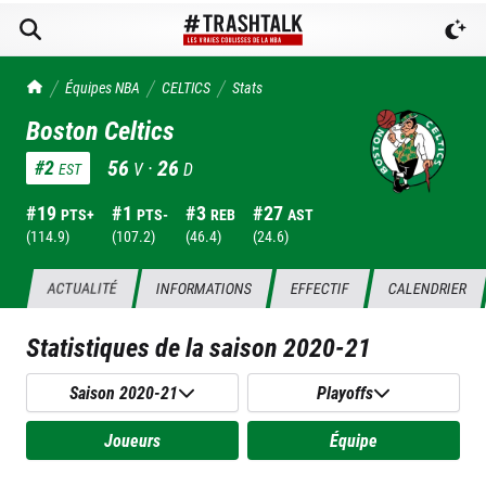
TrashTalk Actu NBA
Équipes NBA
CELTICS
Stats
Boston Celtics
56
·
26
#
2
V
D
EST
#
19
#
1
#
3
#
27
PTS+
PTS-
REB
AST
(
114.9
)
(
107.2
)
(
46.4
)
(
24.6
)
ACTUALITÉ
INFORMATIONS
EFFECTIF
CALENDRIER
Statistiques de la saison
2020-21
Saison 2020-21
Playoffs
Joueurs
Équipe