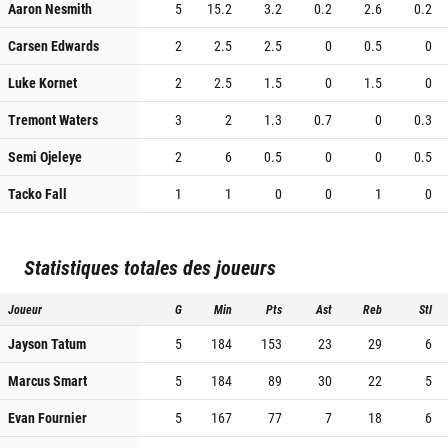
Aaron Nesmith
5
15.2
3.2
0.2
2.6
0.2
Carsen Edwards
2
2.5
2.5
0
0.5
0
Luke Kornet
2
2.5
1.5
0
1.5
0
Tremont Waters
3
2
1.3
0.7
0
0.3
Semi Ojeleye
2
6
0.5
0
0
0.5
Tacko Fall
1
1
0
0
1
0
Statistiques totales des joueurs
Joueur
G
Min
Pts
Ast
Reb
Stl
Jayson Tatum
5
184
153
23
29
6
Marcus Smart
5
184
89
30
22
5
Evan Fournier
5
167
77
7
18
6