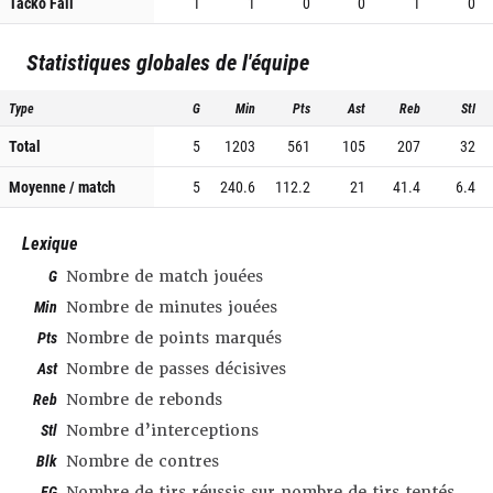
Tacko Fall
1
1
0
0
1
0
Statistiques globales de l'équipe
Type
G
Min
Pts
Ast
Reb
Stl
Total
5
1203
561
105
207
32
Moyenne / match
5
240.6
112.2
21
41.4
6.4
Lexique
G
Nombre de match jouées
Min
Nombre de minutes jouées
Pts
Nombre de points marqués
Ast
Nombre de passes décisives
Reb
Nombre de rebonds
Stl
Nombre d’interceptions
Blk
Nombre de contres
FG
Nombre de tirs réussis sur nombre de tirs tentés