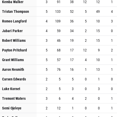
Kemba Walker
3
91
38
12
12
1
Tristan Thompson
5
133
52
5
49
4
Romeo Langford
4
109
36
5
10
3
Jabari Parker
4
59
34
2
15
0
Robert Williams
3
46
19
2
15
1
Payton Pritchard
5
68
17
12
9
2
Grant Williams
5
57
17
4
10
1
Aaron Nesmith
5
76
16
1
13
1
Carsen Edwards
2
5
5
0
1
0
Luke Kornet
2
5
3
0
3
0
Tremont Waters
3
6
4
2
0
1
Semi Ojeleye
2
12
1
0
0
1