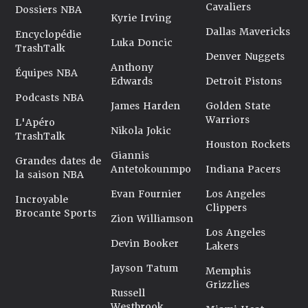
Cavaliers
Dossiers NBA
Kyrie Irving
Dallas Mavericks
Encyclopédie
Luka Doncic
TrashTalk
Denver Nuggets
Anthony
Équipes NBA
Edwards
Detroit Pistons
Podcasts NBA
James Harden
Golden State
Warriors
L'Apéro
Nikola Jokic
TrashTalk
Houston Rockets
Giannis
Grandes dates de
Antetokounmpo
Indiana Pacers
la saison NBA
Evan Fournier
Los Angeles
Incroyable
Clippers
Brocante Sports
Zion Williamson
Los Angeles
Devin Booker
Lakers
Jayson Tatum
Memphis
Grizzlies
Russell
Westbrook