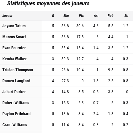
Statistiques moyennes des joueurs
Joueur
G
Min
Pts
Ast
Reb
Stl
Jayson Tatum
5
36.8
30.6
4.6
5.8
1.2
Marcus Smart
5
36.8
17.8
6
4.4
1
Evan Fournier
5
33.4
15.4
1.4
3.6
1.2
Kemba Walker
3
30.3
12.7
4
4
0.3
Tristan Thompson
5
26.6
10.4
1
9.8
0.8
Romeo Langford
4
27.3
9
1.3
2.5
0.8
Jabari Parker
4
14.8
8.5
0.5
3.8
0
Robert Williams
3
15.3
6.3
0.7
5
0.3
Payton Pritchard
5
13.6
3.4
2.4
1.8
0.4
Grant Williams
5
11.4
3.4
0.8
2
0.2