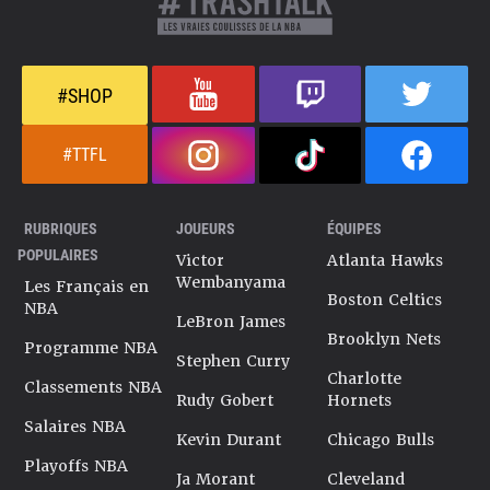
#SHOP
#TTFL
RUBRIQUES
JOUEURS
ÉQUIPES
POPULAIRES
Victor
Atlanta Hawks
Wembanyama
Les Français en
Boston Celtics
NBA
LeBron James
Brooklyn Nets
Programme NBA
Stephen Curry
Charlotte
Classements NBA
Rudy Gobert
Hornets
Salaires NBA
Kevin Durant
Chicago Bulls
Playoffs NBA
Ja Morant
Cleveland