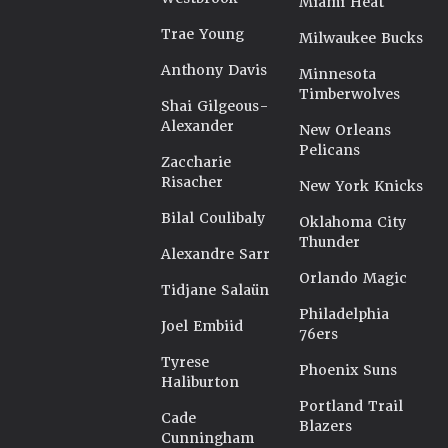
Miami Heat
Trae Young
Milwaukee Bucks
Anthony Davis
Minnesota
Timberwolves
Shai Gilgeous-
Alexander
New Orleans
Pelicans
Zaccharie
Risacher
New York Knicks
Bilal Coulibaly
Oklahoma City
Thunder
Alexandre Sarr
Orlando Magic
Tidjane Salaün
Philadelphia
Joel Embiid
76ers
Tyrese
Phoenix Suns
Haliburton
Portland Trail
Cade
Blazers
Cunningham