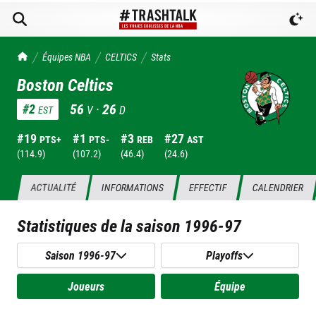
TrashTalk Actu NBA
Équipes NBA
CELTICS
Stats
Boston Celtics
56
·
26
#
2
V
D
EST
#
19
#
1
#
3
#
27
PTS+
PTS-
REB
AST
(
114.9
)
(
107.2
)
(
46.4
)
(
24.6
)
ACTUALITÉ
INFORMATIONS
EFFECTIF
CALENDRIER
Statistiques de la saison
1996-97
Saison 1996-97
Playoffs
Joueurs
Équipe