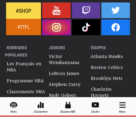
#SHOP
#TTFL
RUBRIQUES
JOUEURS
ÉQUIPES
POPULAIRES
Victor
Atlanta Hawks
Wembanyama
Les Français en
Boston Celtics
NBA
LeBron James
Brooklyn Nets
Programme NBA
Stephen Curry
Charlotte
Classements NBA
Rudy Gobert
Hornets
Salaires NBA
Kevin Durant
Chicago Bulls
News
Classement
Équipes NBA
L'Apéro
Menu
Playoffs NBA
Ja Morant
Cleveland
Cavaliers
Dossiers NBA
Kyrie Irving
Dallas Mavericks
Encyclopédie