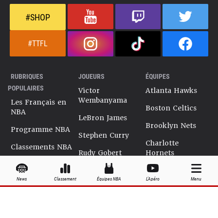
#SHOP
#TTFL
RUBRIQUES
JOUEURS
ÉQUIPES
POPULAIRES
Victor
Atlanta Hawks
Wembanyama
Les Français en
Boston Celtics
NBA
LeBron James
Brooklyn Nets
Programme NBA
Stephen Curry
Charlotte
Classements NBA
Rudy Gobert
Hornets
Salaires NBA
Kevin Durant
Chicago Bulls
News
Classement
Équipes NBA
L'Apéro
Menu
Playoffs NBA
Ja Morant
Cleveland
Cavaliers
Dossiers NBA
Kyrie Irving
Dallas Mavericks
Encyclopédie