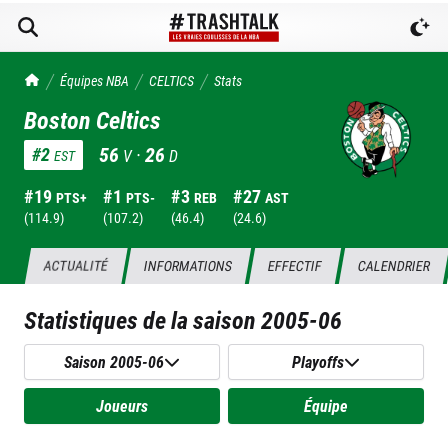
TrashTalk Actu NBA
Équipes NBA
CELTICS
Stats
Boston Celtics
56
·
26
#
2
V
D
EST
#
19
#
1
#
3
#
27
PTS+
PTS-
REB
AST
(
114.9
)
(
107.2
)
(
46.4
)
(
24.6
)
ACTUALITÉ
INFORMATIONS
EFFECTIF
CALENDRIER
Statistiques de la saison
2005-06
Saison 2005-06
Playoffs
Joueurs
Équipe