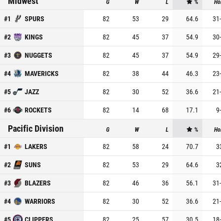
Midwest
G
W
L
%
Ho
#
1
SPURS
82
53
29
64.6
31
-
#
2
KINGS
82
45
37
54.9
30
-
#
3
NUGGETS
82
45
37
54.9
29
-
#
4
MAVERICKS
82
38
44
46.3
23
-
#
5
JAZZ
82
30
52
36.6
21
-
#
6
ROCKETS
82
14
68
17.1
9
-
Pacific Division
G
W
L
%
Ho
#
1
LAKERS
82
58
24
70.7
3
#
2
SUNS
82
53
29
64.6
3
#
3
BLAZERS
82
46
36
56.1
31
-
#
4
WARRIORS
82
30
52
36.6
21
-
#
5
CLIPPERS
82
25
57
30.5
18
-