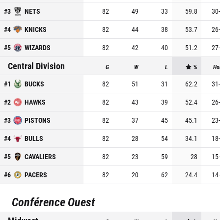
#
3
NETS
82
49
33
59.8
30
-
#
4
KNICKS
82
44
38
53.7
26
-
#
5
WIZARDS
82
42
40
51.2
27
-
Central Division
G
W
L
%
Ho
#
1
BUCKS
82
51
31
62.2
31
-
#
2
HAWKS
82
43
39
52.4
26
-
#
3
PISTONS
82
37
45
45.1
23
-
#
4
BULLS
82
28
54
34.1
18
-
#
5
CAVALIERS
82
23
59
28
15
-
#
6
PACERS
82
20
62
24.4
14
-
Conférence Ouest