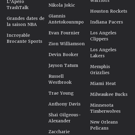
Warriors
L'Apéro
Nikola Jokic
TrashTalk
Houston Rockets
Giannis
Grandes dates de
Antetokounmpo
Indiana Pacers
la saison NBA
Evan Fournier
Los Angeles
Incroyable
Clippers
Brocante Sports
Zion Williamson
Los Angeles
Devin Booker
Lakers
Jayson Tatum
Memphis
Grizzlies
Russell
Westbrook
Miami Heat
Trae Young
Milwaukee Bucks
Anthony Davis
Minnesota
Timberwolves
Shai Gilgeous-
Alexander
New Orleans
Pelicans
Zaccharie