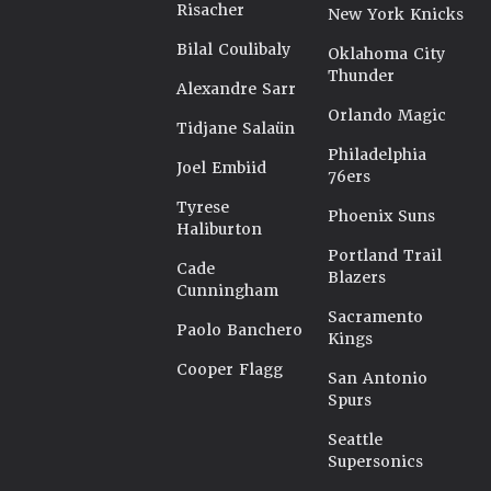
Risacher
New York Knicks
Bilal Coulibaly
Oklahoma City
Thunder
Alexandre Sarr
Orlando Magic
Tidjane Salaün
Philadelphia
Joel Embiid
76ers
Tyrese
Phoenix Suns
Haliburton
Portland Trail
Cade
Blazers
Cunningham
Sacramento
Paolo Banchero
Kings
Cooper Flagg
San Antonio
Spurs
Seattle
Supersonics