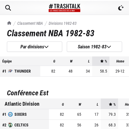
TrashTalk Actu NBA
Classement NBA
Divisions
1982-83
Classement NBA
1982-83
Par divisions
Saison 1982-83
Équipe
G
W
L
%
Home
#
1
THUNDER
82
48
34
58.5
29
-
12
Conférence Est
Atlantic Division
G
W
L
%
Ho
#
1
SIXERS
82
65
17
79.3
3
#
2
CELTICS
82
56
26
68.3
3