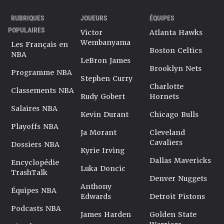
RUBRIQUES
JOUEURS
ÉQUIPES
POPULAIRES
Victor
Atlanta Hawks
Wembanyama
Les Français en
Boston Celtics
NBA
LeBron James
Brooklyn Nets
Programme NBA
Stephen Curry
Charlotte
Classements NBA
Rudy Gobert
Hornets
Salaires NBA
Kevin Durant
Chicago Bulls
Playoffs NBA
Ja Morant
Cleveland
Cavaliers
Dossiers NBA
Kyrie Irving
Dallas Mavericks
Encyclopédie
Luka Doncic
TrashTalk
Denver Nuggets
Anthony
Équipes NBA
Edwards
Detroit Pistons
Podcasts NBA
James Harden
Golden State