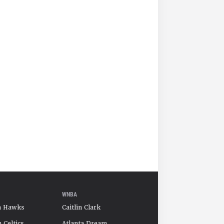
WNBA
a Hawks
Caitlin Clark
 Celtics
Atlanta Dream