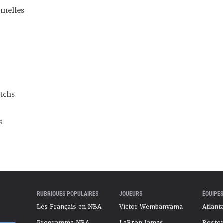
nnelles
tchs
s
RUBRIQUES POPULAIRES
JOUEURS
ÉQUIPES
Les Français en NBA
Victor Wembanyama
Atlant
Programme NBA
LeBron James
Boston