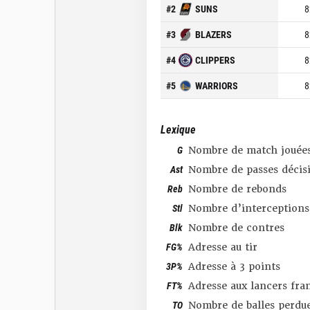
#
2
SUNS
8
#
3
BLAZERS
8
#
4
CLIPPERS
8
#
5
WARRIORS
8
Lexique
G
Nombre de match jouée
Ast
Nombre de passes décis
Reb
Nombre de rebonds
Stl
Nombre d’interceptions
Blk
Nombre de contres
FG%
Adresse au tir
3P%
Adresse à 3 points
FT%
Adresse aux lancers fra
TO
Nombre de balles perdu