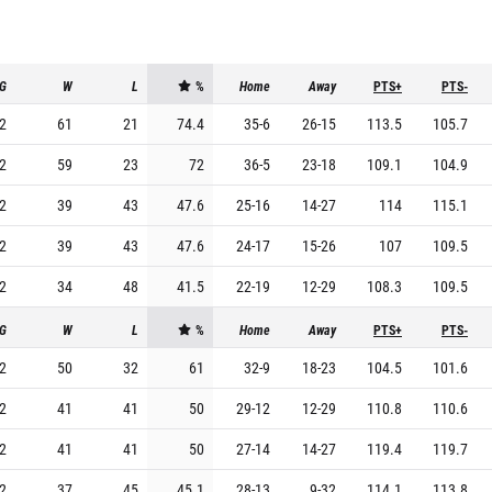
G
W
L
%
Home
Away
PTS+
PTS-
2
61
21
74.4
35
-
6
26
-
15
113.5
105.7
2
59
23
72
36
-
5
23
-
18
109.1
104.9
2
39
43
47.6
25
-
16
14
-
27
114
115.1
2
39
43
47.6
24
-
17
15
-
26
107
109.5
2
34
48
41.5
22
-
19
12
-
29
108.3
109.5
G
W
L
%
Home
Away
PTS+
PTS-
2
50
32
61
32
-
9
18
-
23
104.5
101.6
2
41
41
50
29
-
12
12
-
29
110.8
110.6
2
41
41
50
27
-
14
14
-
27
119.4
119.7
2
37
45
45.1
28
-
13
9
-
32
114.1
113.8