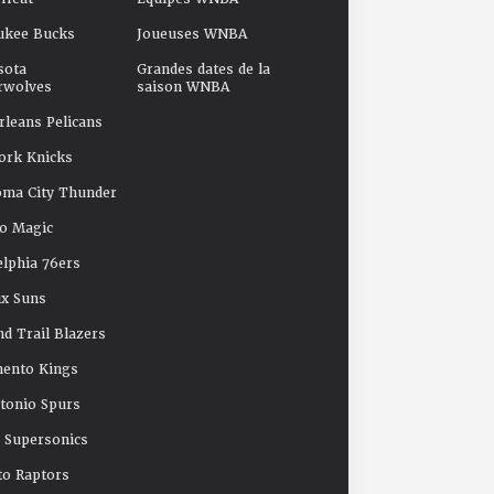
ukee Bucks
Joueuses WNBA
sota
Grandes dates de la
rwolves
saison WNBA
leans Pelicans
ork Knicks
oma City Thunder
o Magic
elphia 76ers
x Suns
nd Trail Blazers
mento Kings
tonio Spurs
e Supersonics
o Raptors