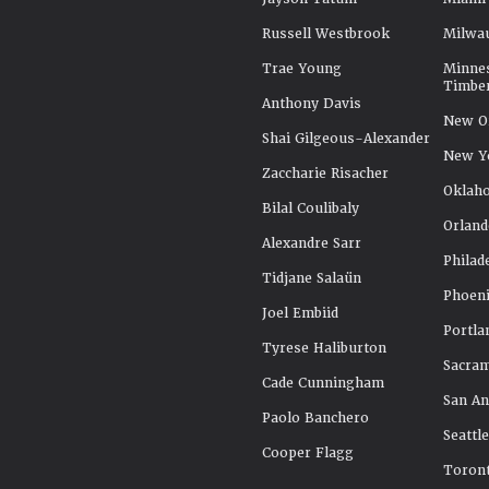
Russell Westbrook
Milwa
Trae Young
Minne
Timbe
Anthony Davis
New Or
Shai Gilgeous-Alexander
New Y
Zaccharie Risacher
Oklah
Bilal Coulibaly
Orland
Alexandre Sarr
Philad
Tidjane Salaün
Phoeni
Joel Embiid
Portla
Tyrese Haliburton
Sacra
Cade Cunningham
San An
Paolo Banchero
Seattl
Cooper Flagg
Toront