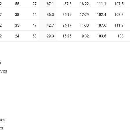
2
55
27
67.1
37
-
5
18
-
22
111.1
107.5
2
38
44
46.3
26
-
15
12
-
29
102.4
103.3
2
35
47
42.7
24
-
17
11
-
30
107.6
111.7
2
24
58
29.3
15
-
26
9
-
32
103.6
108
s
ives
ncs
es