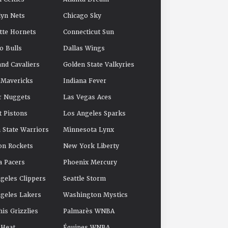
yn Nets
Chicago Sky
tte Hornets
Connecticut Sun
o Bulls
Dallas Wings
and Cavaliers
Golden State Valkyries
 Mavericks
Indiana Fever
r Nuggets
Las Vegas Aces
t Pistons
Los Angeles Sparks
 State Warriors
Minnesota Lynx
on Rockets
New York Liberty
a Pacers
Phoenix Mercury
geles Clippers
Seattle Storm
geles Lakers
Washington Mystics
s Grizzlies
Palmarès WNBA
 Heat
Équipes WNBA