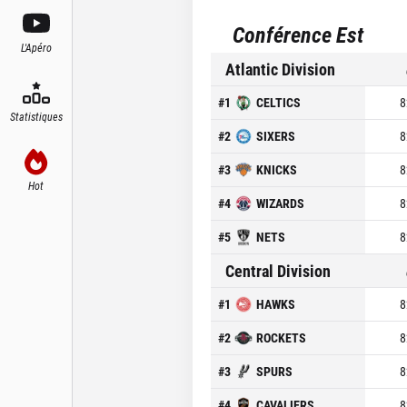
Conférence Est
L'Apéro
Atlantic Division
#
1
CELTICS
8
Statistiques
#
2
SIXERS
8
#
3
KNICKS
8
Hot
#
4
WIZARDS
8
#
5
NETS
8
Central Division
#
1
HAWKS
8
#
2
ROCKETS
8
#
3
SPURS
8
#
4
CAVALIERS
8