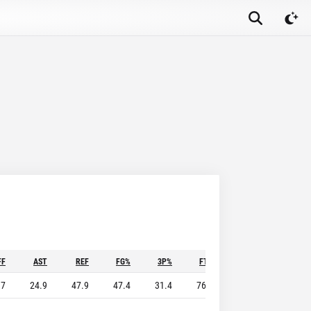
FF
AST
REF
FG%
3P%
FT%
STL
BLK
.7
24.9
47.9
47.4
31.4
76.8
6.4
4.0