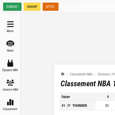
PARIER !
#SHOP
#TTFL
Menu
News
Équipes NBA
TrashTalk Actu NBA
Classement NBA
Divisions
19
Classement NBA
Joueurs NBA
Équipe
G
#
1
THUNDER
82
Classement