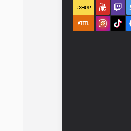
#SHOP
#TTFL