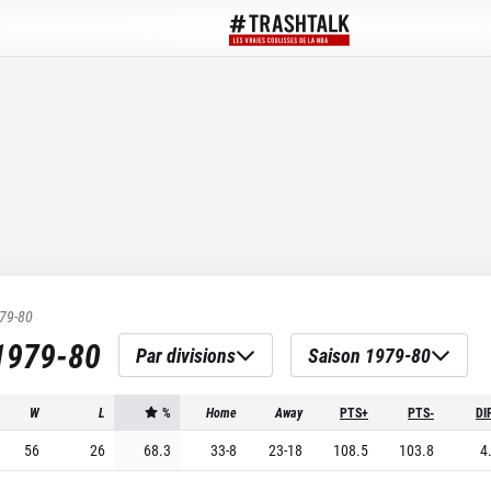
79-80
1979-80
Par divisions
Saison 1979-80
W
L
%
Home
Away
PTS+
PTS-
DI
56
26
68.3
33
-
8
23
-
18
108.5
103.8
4