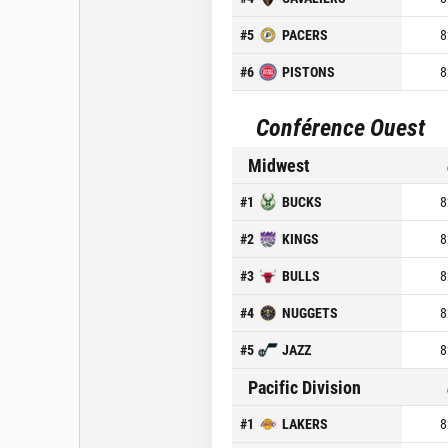
#
5
PACERS
8
#
6
PISTONS
8
Conférence Ouest
Midwest
#
1
BUCKS
8
#
2
KINGS
8
#
3
BULLS
8
#
4
NUGGETS
8
#
5
JAZZ
8
Pacific Division
#
1
LAKERS
8