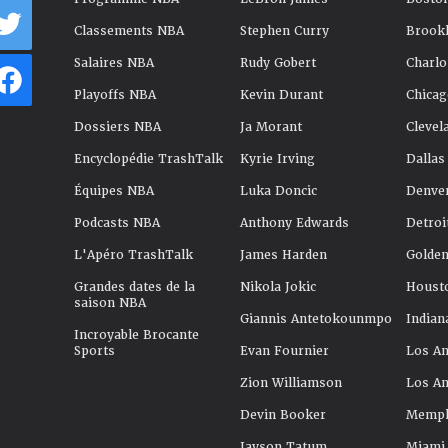
Classements NBA
Stephen Curry
Brookl
Salaires NBA
Rudy Gobert
Charlo
Playoffs NBA
Kevin Durant
Chicag
Dossiers NBA
Ja Morant
Clevel
Encyclopédie TrashTalk
Kyrie Irving
Dallas
Équipes NBA
Luka Doncic
Denve
Podcasts NBA
Anthony Edwards
Detroi
L'Apéro TrashTalk
James Harden
Golden
Grandes dates de la
Nikola Jokic
Houst
saison NBA
Giannis Antetokounmpo
Indian
Incroyable Brocante
Sports
Evan Fournier
Los An
Zion Williamson
Los An
Devin Booker
Memphi
Jayson Tatum
Miami