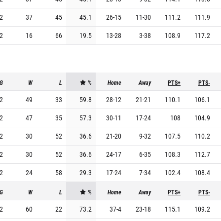
2
37
45
45.1
26
-
15
11
-
30
111.2
111.9
2
16
66
19.5
13
-
28
3
-
38
108.9
117.2
G
W
L
%
Home
Away
PTS+
PTS-
2
49
33
59.8
28
-
12
21
-
21
110.1
106.1
2
47
35
57.3
30
-
11
17
-
24
108
104.9
2
30
52
36.6
21
-
20
9
-
32
107.5
110.2
2
30
52
36.6
24
-
17
6
-
35
108.3
112.7
2
24
58
29.3
17
-
24
7
-
34
102.4
108.4
G
W
L
%
Home
Away
PTS+
PTS-
2
60
22
73.2
37
-
4
23
-
18
115.1
109.2