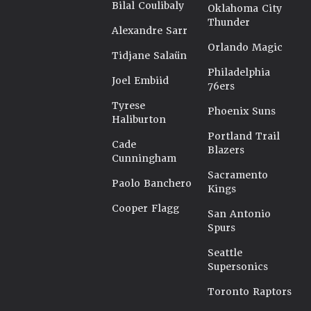
Bilal Coulibaly
Oklahoma City
Thunder
Alexandre Sarr
Orlando Magic
Tidjane Salaün
Philadelphia
Joel Embiid
76ers
Tyrese
Phoenix Suns
Haliburton
Portland Trail
Cade
Blazers
Cunningham
Sacramento
Paolo Banchero
Kings
Cooper Flagg
San Antonio
Spurs
Seattle
Supersonics
Toronto Raptors