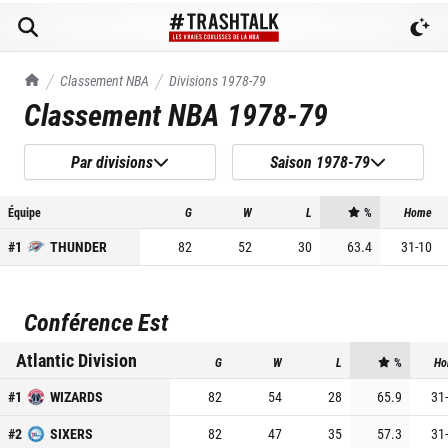
TrashTalk Actu NBA
Classement NBA
Divisions
1978-79
Classement NBA
1978-79
Par divisions
Saison 1978-79
Équipe
G
W
L
%
Home
#
1
THUNDER
82
52
30
63.4
31
-
10
Conférence Est
Atlantic Division
G
W
L
%
Ho
#
1
WIZARDS
82
54
28
65.9
31
-
#
2
SIXERS
82
47
35
57.3
31
-