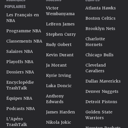
POPULAIRES
Victor
Atlanta Hawks
Wembanyama
Les Français en
Boston Celtics
NBA
LeBron James
Brooklyn Nets
Programme NBA
Stephen Curry
Charlotte
Classements NBA
Rudy Gobert
Hornets
Salaires NBA
Kevin Durant
Chicago Bulls
Playoffs NBA
Ja Morant
Cleveland
Cavaliers
Dossiers NBA
Kyrie Irving
Dallas Mavericks
Encyclopédie
Luka Doncic
TrashTalk
Denver Nuggets
Anthony
Équipes NBA
Edwards
Detroit Pistons
Podcasts NBA
James Harden
Golden State
Warriors
L'Apéro
Nikola Jokic
TrashTalk