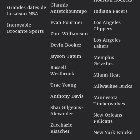
Houston Rockets
Giannis
Grandes dates de
Antetokounmpo
Indiana Pacers
la saison NBA
Evan Fournier
Los Angeles
Incroyable
Clippers
Brocante Sports
Zion Williamson
Los Angeles
Devin Booker
Lakers
Jayson Tatum
Memphis
Grizzlies
Russell
Westbrook
Miami Heat
Trae Young
Milwaukee Bucks
Anthony Davis
Minnesota
Timberwolves
Shai Gilgeous-
Alexander
New Orleans
Pelicans
Zaccharie
Risacher
New York Knicks