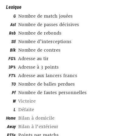
Lexique
G
Nombre de match jouées
Ast
Nombre de passes décisives
Reb
Nombre de rebonds
Stl
Nombre d’interceptions
Blk
Nombre de contres
FG%
Adresse au tir
3P%
Adresse à 3 points
FT%
Adresse aux lancers francs
TO
Nombre de balles perdues
Pf
Nombre de fautes personnelles
W
Victoire
L
Défaite
Home
Bilan à domicile
Away
Bilan à l'extérieur
PTS+
Points par matchs