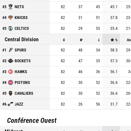
#
3
NETS
82
37
45
45.1
25
-
#
4
KNICKS
82
31
51
37.8
23
-
#
5
CELTICS
82
29
53
35.4
21
-
Central Division
G
W
L
%
Ho
#
1
SPURS
82
48
34
58.5
29
-
#
2
ROCKETS
82
47
35
57.3
30
-
#
3
HAWKS
82
46
36
56.1
3
#
4
PISTONS
82
30
52
36.6
22
-
#
5
CAVALIERS
82
30
52
36.6
20
-
#
6
JAZZ
82
26
56
31.7
22
-
Conférence Ouest