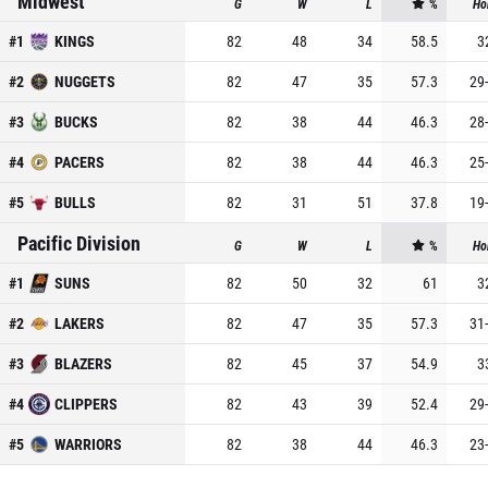
Midwest
G
W
L
%
Ho
#
1
KINGS
82
48
34
58.5
3
#
2
NUGGETS
82
47
35
57.3
29
-
#
3
BUCKS
82
38
44
46.3
28
-
#
4
PACERS
82
38
44
46.3
25
-
#
5
BULLS
82
31
51
37.8
19
-
Pacific Division
G
W
L
%
Ho
#
1
SUNS
82
50
32
61
3
#
2
LAKERS
82
47
35
57.3
31
-
#
3
BLAZERS
82
45
37
54.9
3
#
4
CLIPPERS
82
43
39
52.4
29
-
#
5
WARRIORS
82
38
44
46.3
23
-