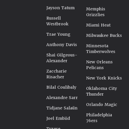
Jayson Tatum
Memphis
Grizzlies
Russell
Westbrook
Miami Heat
Trae Young
Milwaukee Bucks
Anthony Davis
Minnesota
Timberwolves
Shai Gilgeous-
Alexander
New Orleans
Pelicans
Zaccharie
Risacher
New York Knicks
Bilal Coulibaly
Oklahoma City
Thunder
Alexandre Sarr
Orlando Magic
Tidjane Salaün
Philadelphia
Joel Embiid
76ers
Tyrese