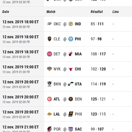
12 nov. 2019 03:30
FR
Date
Match
Résultat
Lieu
12 nov. 2019 18:00
ET
OKC
@
IND
85
-
111
-
13 nov. 2019 00:00
FR
12 nov. 2019 18:00
ET
CLE
@
PHI
97
-
98
-
13 nov. 2019 00:00
FR
12 nov. 2019 18:30
ET
DET
@
MIA
108
-
117
-
13 nov. 2019 00:30
FR
12 nov. 2019 19:00
ET
NYK
@
CHI
102
-
120
-
13 nov. 2019 01:00
FR
12 nov. 2019 20:00
ET
BKN
@
UTA
114
-
119
-
13 nov. 2019 02:00
FR
12 nov. 2019 20:00
ET
ATL
@
DEN
125
-
121
-
13 nov. 2019 02:00
FR
12 nov. 2019 20:00
ET
LAL
@
PHX
123
-
115
-
13 nov. 2019 02:00
FR
12 nov. 2019 21:00
ET
POR
@
SAC
99
-
107
-
13 nov. 2019 03:00
FR