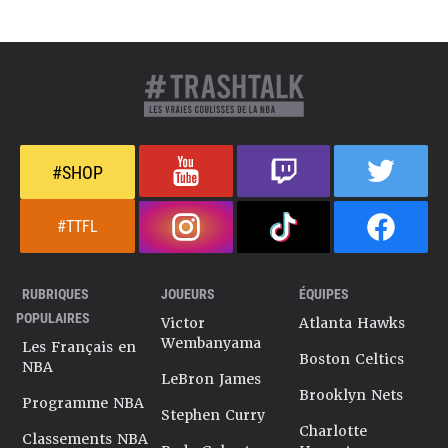
#SHOP
#TTFL
RUBRIQUES
JOUEURS
ÉQUIPES
POPULAIRES
Victor
Atlanta Hawks
Wembanyama
Les Français en
Boston Celtics
NBA
LeBron James
Brooklyn Nets
Programme NBA
Stephen Curry
Charlotte
Classements NBA