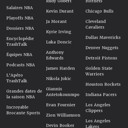
Rudy Gobert
Hornets
Salaires NBA
Kevin Durant
Chicago Bulls
Playoffs NBA
Ja Morant
Cleveland
Cavaliers
Dossiers NBA
Kyrie Irving
Dallas Mavericks
Encyclopédie
Luka Doncic
TrashTalk
Denver Nuggets
Anthony
Équipes NBA
Edwards
Detroit Pistons
Podcasts NBA
James Harden
Golden State
Warriors
L'Apéro
Nikola Jokic
TrashTalk
Houston Rockets
Giannis
Grandes dates de
Antetokounmpo
Indiana Pacers
la saison NBA
Evan Fournier
Los Angeles
Incroyable
Clippers
Brocante Sports
Zion Williamson
Los Angeles
Devin Booker
Lakers