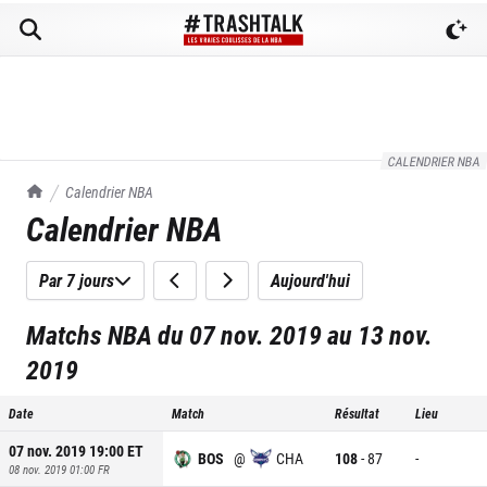
CALENDRIER NBA
TrashTalk Actu NBA
Calendrier NBA
Calendrier NBA
Par 7 jours
Aujourd'hui
Matchs NBA du 07 nov. 2019 au 13 nov.
2019
Date
Match
Résultat
Lieu
07 nov. 2019 19:00
ET
BOS
@
CHA
108
-
87
-
08 nov. 2019 01:00
FR