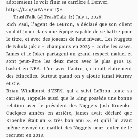
adoreraient le voir finir sa carrière à Denver.
https://t.co/jxEAHemT5H
— TrashTalk (@TrashTalk_fr)
July 1, 2026
Rich Paul, l’agent de LeBron,
a déclaré
que son client
voulait jouer dans une équipe capable de se battre pour
le titre, et avec des joueurs de haut niveau. Les Nuggets
de Nikola Jokic – champions en 2023 – coche les cases.
James et le Joker partagent un grand respect mutuel et
sont peut-être les deux mecs avec le plus gros QI
basket en NBA. L’un avec l’autre, ça ferait clairement
des étincelles. Surtout quand on y ajoute Jamal Murray
et Cie.
Brian Windhorst d’
ESPN
, qui a suivi LeBron toute sa
carrière, rappelle aussi que le King possède une bonne
relation avec le président des Nuggets Josh Kroenke.
Quelques années en arrière, James avait déclaré que
Kroenke était un « très bon ami », et qu’il lui avait
même envoyé un maillot des Nuggets pour tenter de le
recruter en 2018.