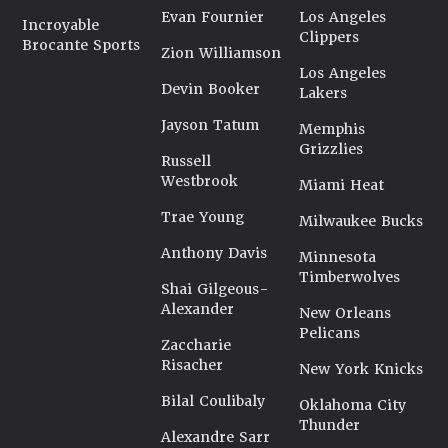
Evan Fournier
Los Angeles
Incroyable
Clippers
Brocante Sports
Zion Williamson
Los Angeles
Devin Booker
Lakers
Jayson Tatum
Memphis
Grizzlies
Russell
Westbrook
Miami Heat
Trae Young
Milwaukee Bucks
Anthony Davis
Minnesota
Timberwolves
Shai Gilgeous-
Alexander
New Orleans
Pelicans
Zaccharie
Risacher
New York Knicks
Bilal Coulibaly
Oklahoma City
Thunder
Alexandre Sarr