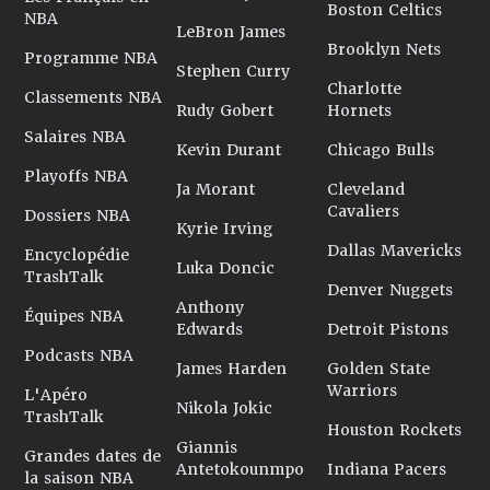
Boston Celtics
NBA
LeBron James
Brooklyn Nets
Programme NBA
Stephen Curry
Charlotte
Classements NBA
Rudy Gobert
Hornets
Salaires NBA
Kevin Durant
Chicago Bulls
Playoffs NBA
Ja Morant
Cleveland
Cavaliers
Dossiers NBA
Kyrie Irving
Dallas Mavericks
Encyclopédie
Luka Doncic
TrashTalk
Denver Nuggets
Anthony
Équipes NBA
Edwards
Detroit Pistons
Podcasts NBA
James Harden
Golden State
Warriors
L'Apéro
Nikola Jokic
TrashTalk
Houston Rockets
Giannis
Grandes dates de
Antetokounmpo
Indiana Pacers
la saison NBA