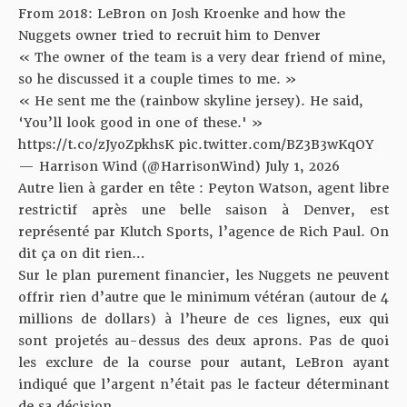
From 2018: LeBron on Josh Kroenke and how the
Nuggets owner tried to recruit him to Denver
« The owner of the team is a very dear friend of mine,
so he discussed it a couple times to me. »
« He sent me the (rainbow skyline jersey). He said,
‘You’ll look good in one of these.' »
https://t.co/zJyoZpkhsK
pic.twitter.com/BZ3B3wKqOY
— Harrison Wind (@HarrisonWind)
July 1, 2026
Autre lien à garder en tête : Peyton Watson, agent libre
restrictif après une belle saison à Denver, est
représenté par Klutch Sports, l’agence de Rich Paul. On
dit ça on dit rien…
Sur le plan purement financier, les Nuggets ne peuvent
offrir rien d’autre que le minimum vétéran (autour de 4
millions de dollars) à l’heure de ces lignes, eux qui
sont projetés au-dessus des deux aprons. Pas de quoi
les exclure de la course pour autant, LeBron ayant
indiqué que l’argent n’était pas le facteur déterminant
de sa décision.