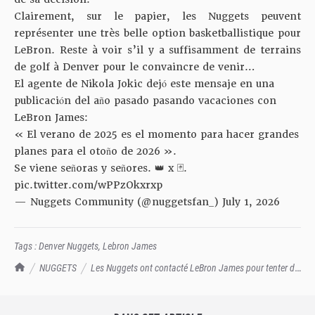
Clairement, sur le papier, les Nuggets peuvent
représenter une très belle option basketballistique pour
LeBron. Reste à voir s’il y a suffisamment de terrains
de golf à Denver pour le convaincre de venir…
El agente de Nikola Jokic dejó este mensaje en una
publicación del año pasado pasando vacaciones con
LeBron James:
« El verano de 2025 es el momento para hacer grandes
planes para el otoño de 2026 ».
Se viene señoras y señores. 👑 x 🃏.
pic.twitter.com/wPPzOkxrxp
— Nuggets Community (@nuggetsfan_)
July 1, 2026
Tags :
Denver Nuggets
,
Lebron James
TrashTalk Actu NBA
NUGGETS
Les Nuggets ont contacté LeBron James pour tenter de
le recruter